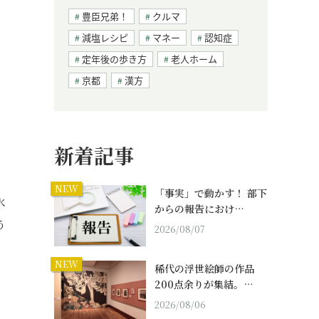
豊臣兄弟！
クルマ
減塩レシピ
マネー
認知症
定年後の歩き方
老人ホーム
京都
漢方
新着記事
NEW
「事実」で動かす！ 部下
水
からの報告におけ…
う
2026/08/07
NEW
稀代の浮世絵師の作品
200点余りが集結。…
2026/08/06