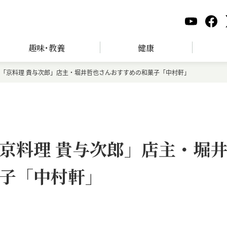
趣味･教養
健康
「京料理 貴与次郎」店主・堀井哲也さんおすすめの和菓子「中村軒」
京料理 貴与次郎」店主・堀
子「中村軒」