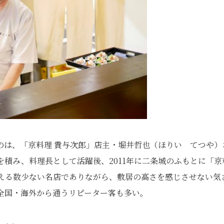
のは、「京料理 貴与次郎」店主・堀井哲也（ほりい てつや）
積み、料理長として活躍後、2011年に二条城のふもとに「京
わえる数少ない名店でありながら、敷居の高さを感じさせない気
全国・海外から通うリピーター客も多い。