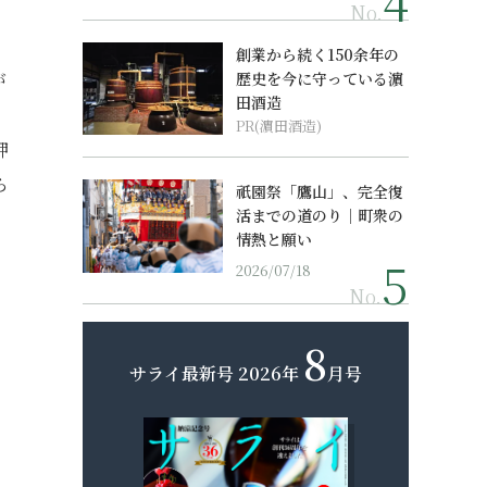
No.
創業から続く150余年の
が
歴史を今に守っている濵
田酒造
PR(濵田酒造)
押
ら
祇園祭「鷹山」、完全復
活までの道のり｜町衆の
情熱と願い
2026/07/18
No.
8
サライ最新号
2026年
月号