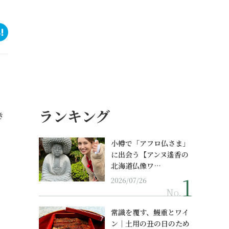
ランキング
き
小樽で「アフロ仏さま」
に出会う【アンヌ遙香の
北海道仏像ワ…
2026/07/26
No.
常識を覆す、鰻重とワイ
ン｜土用の丑の日のため