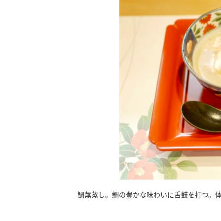
鯛蕪蒸し。鯛の豊かな味わいに舌鼓を打つ。