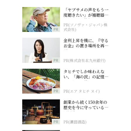
「ヤブサメの声をもう一
度聴きたい」が補聴器チ
ャレンジの後押しに
PR(ソノヴァ・ジャパン株
PR
式会社)
金利上昇を機に、『守る
お金』の置き場所を再検
討
PR
PR(株式会社北九州銀行)
タヒチでしか味わえな
い、「海の民」の記憶へ
とつながる旅
PR
PR(エア タヒチ ヌイ)
創業から続く150余年の
歴史を今に守っている濵
田酒造
PR
PR(濵田酒造)