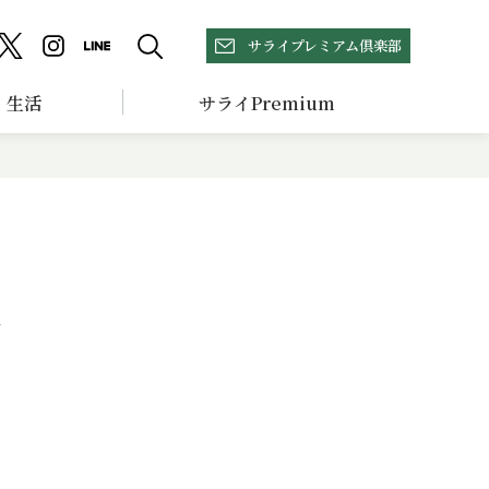
サライプレミアム倶楽部
生活
サライPremium
井