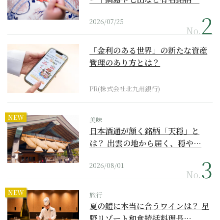
2026/07/25
No.
「金利のある世界」の新たな資産
管理のあり方とは？
PR(株式会社北九州銀行)
NEW
美味
日本酒通が頷く銘柄「天穏」と
は？ 出雲の地から届く、穏や…
2026/08/01
No.
NEW
旅行
夏の鱧に本当に合うワインは？ 星
野リゾート和食統括料理長…