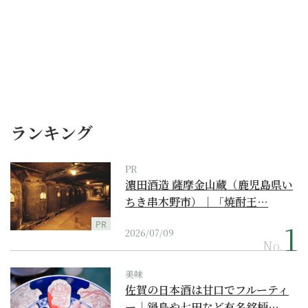
ランキング
PR
濵田酒造 薩摩金山蔵（鹿児島県い
ちき串木野市）｜「焼酎王…
PR
2026/07/09
No.
美味
佐賀の日本酒は甘口でフルーティ
ー｜鍋島や七田など有名銘柄…