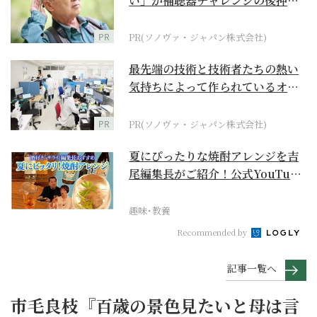
い」が補聴器チャレンジの後押し
に
PR
PR(ソノヴァ・ジャパン株式会社)
最先端の技術と技術者たちの熱い
気持ちによって作られているオー
ダーメイド補聴器
PR
PR(ソノヴァ・ジャパン株式会社)
夏にぴったりな焼酎アレンジを吉
尾編集長がご紹介！公式YouTube
【まったりサラ...
趣味･教養
Recommended by
記事一覧へ
市毛良枝『百歳の景色見たいと母は言