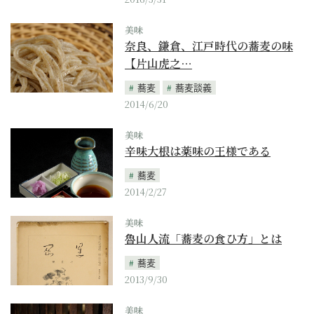
美味
奈良、鎌倉、江戸時代の蕎麦の味
【片山虎之…
蕎麦
蕎麦談義
2014/6/20
美味
辛味大根は薬味の王様である
蕎麦
2014/2/27
美味
魯山人流「蕎麦の食ひ方」とは
蕎麦
2013/9/30
美味