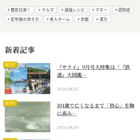
豊臣兄弟！
クルマ
減塩レシピ
マネー
認知症
定年後の歩き方
老人ホーム
京都
漢方
新着記事
NEW
『サライ』9月号大特集は「『鉄
道』大図鑑…
2026/08/07
NEW
101歳で亡くなるまで「初心」を胸
に高み…
2026/08/07