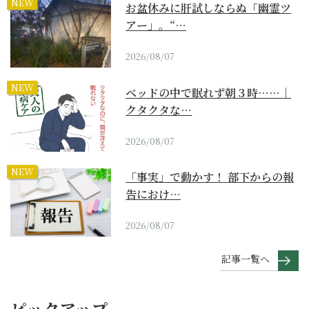
NEW
お盆休みに肝試しならぬ「幽霊ツ
アー」。“…
2026/08/07
NEW
ベッドの中で眠れず朝３時……｜
クタクタな…
2026/08/07
NEW
「事実」で動かす！ 部下からの報
告におけ…
2026/08/07
記事一覧へ
ピックアップ