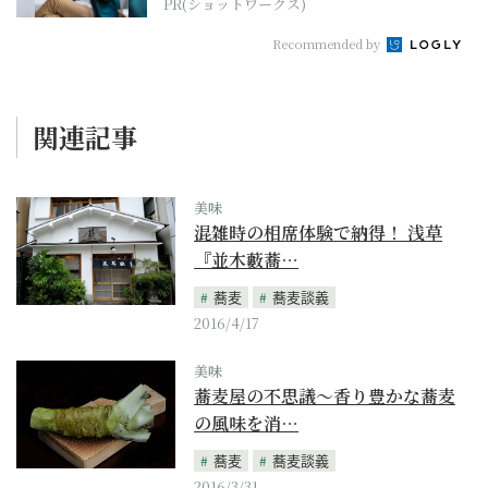
PR(ショットワークス)
Recommended by
関連記事
美味
混雑時の相席体験で納得！ 浅草
『並木藪蕎…
蕎麦
蕎麦談義
2016/4/17
美味
蕎麦屋の不思議～香り豊かな蕎麦
の風味を消…
蕎麦
蕎麦談義
2016/3/31