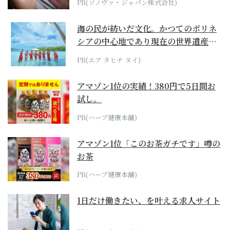
PR(ソノヴァ・ジャパン株式会社)
海の民が紡いだ文化。かつてのポリネ
シアの中心地であり現在の世界遺産か
らみえてくる...
PR(エア タヒチ ヌイ)
アマゾン1位の実績！380円で5日間お
試し。
PR(ハーブ健康本舗)
アマゾン1位「このお茶ガチです」噂の
お茶
PR(ハーブ健康本舗)
1日だけ働きたい、を叶える求人サイト