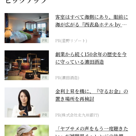
客室はすべて海側にあり、眼前に
海が広がる『西表島ホテル by 星
野リゾート』
PR
PR(星野リゾート)
創業から続く150余年の歴史を今
に守っている濵田酒造
PR
PR(濵田酒造)
金利上昇を機に、『守るお金』の
置き場所を再検討
PR
PR(株式会社北九州銀行)
「ヤブサメの声をもう一度聴きた