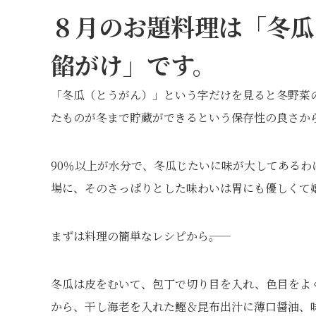
８月のお題料理は
「冬瓜
餡がけ」
です。
「冬瓜（とうがん）」という字だけを見ると冬野菜
たものが冬まで貯蔵ができるという保存性の良さか
90％以上が水分で、冬瓜じたいに味が大してある
場に、そのさっぱりとした味わいは胃にも優しくて
まずは料理の簡単なレシピから――。
冬瓜は皮をむいて、包丁で切り目を入れ、色目をよ
から、干し海老を入れた鰹＆昆布出汁に薄口醤油、