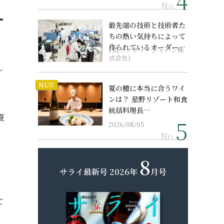
No.
ー
最先端の技術と技術者た
ちの熱い気持ちによって
作られているオーダーメ
PR(ソノヴァ・ジャパン株
イド補聴器
式会社)
し
NEW
夏の鱧に本当に合うワイ
ンは？ 星野リゾート和食
統括料理長…
夏
2026/08/05
No.
8
サライ最新号
2026年
月号
て