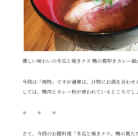
優しい味わいの冬瓜と焼きナス 鴨の葛叩きカレー餡
今回は「椀物」ですが――通常は、汁物にお酒を合わ
しては、鴨肉とカレー粉が使われているところでし
＊ ＊ ＊
さて、今回のお題料理「冬瓜と焼きナス、鴨の葛た