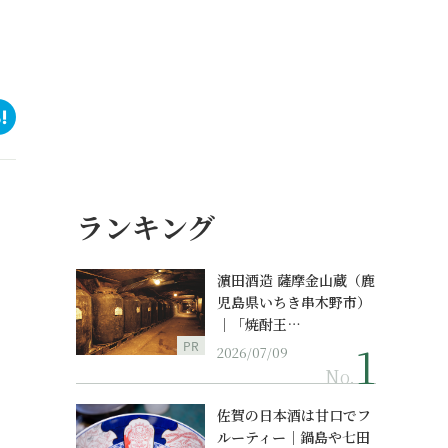
ランキング
濵田酒造 薩摩金山蔵（鹿
児島県いちき串木野市）
｜「焼酎王…
PR
2026/07/09
No.
佐賀の日本酒は甘口でフ
ルーティー｜鍋島や七田