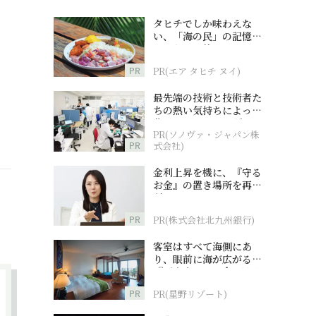
タヒチでしか味わえな
い、「海の民」の記憶へ
とつながる旅
PR
PR(エア タヒチ ヌイ)
最先端の技術と技術者た
ちの熱い気持ちによって
作られているオーダーメ
PR(ソノヴァ・ジャパン株
イド補聴器
PR
式会社)
金利上昇を機に、『守る
お金』の置き場所を再検
討
PR
PR(株式会社北九州銀行)
客室はすべて海側にあ
り、眼前に海が広がる
『西表島ホテル by 星野
リゾート』
PR
PR(星野リゾート)