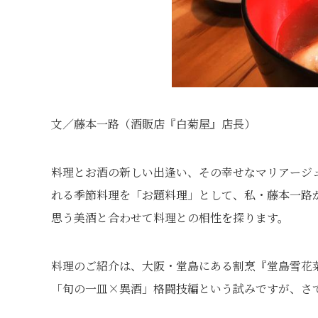
文／藤本一路（酒販店『白菊屋』店長）
料理とお酒の新しい出逢い、その幸せなマリアージュ
れる季節料理を「お題料理」として、私・藤本一路
思う美酒と合わせて料理との相性を探ります。
料理のご紹介は、大阪・堂島にある割烹『堂島雪花
「旬の一皿×異酒」格闘技編という試みですが、さ