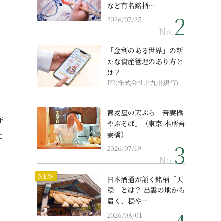
など有名銘柄…
2026/07/25
No.
「金利のある世界」の新
たな資産管理のあり方と
は？
PR(株式会社北九州銀行)
蕎麦屋の天ぷら「吾妻橋
作
やぶそば」（東京 本所吾
妻橋）
と
2026/07/19
No.
NEW
日本酒通が頷く銘柄「天
穏」とは？ 出雲の地から
届く、穏や…
2026/08/01