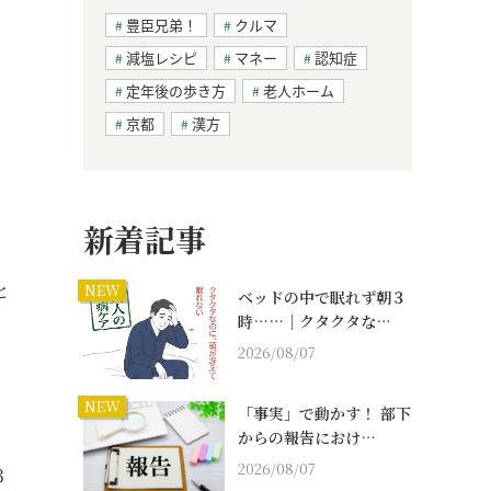
豊臣兄弟！
クルマ
減塩レシピ
マネー
認知症
定年後の歩き方
老人ホーム
京都
漢方
新着記事
と
NEW
ベッドの中で眠れず朝３
時……｜クタクタな…
2026/08/07
NEW
「事実」で動かす！ 部下
からの報告におけ…
2026/08/07
３