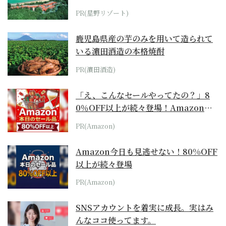
ホテル by...
PR(星野リゾート)
鹿児島県産の芋のみを用いて造られて
いる濵田酒造の本格焼酎
PR(濵田酒造)
「え、こんなセールやってたの？」8
0％OFF以上が続々登場！Amazonの
本気が...
PR(Amazon)
Amazon今日も見逃せない！80%OFF
以上が続々登場
PR(Amazon)
SNSアカウントを着実に成長。実はみ
んなココ使ってます。