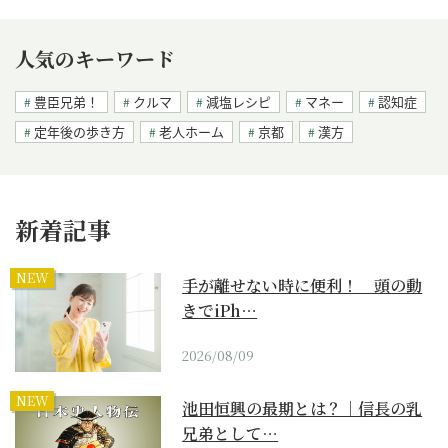
人気のキーワード
豊臣兄弟！
クルマ
減塩レシピ
マネー
認知症
定年後の歩き方
老人ホーム
京都
漢方
新着記事
NEW
手が離せない時に便利！ 頭の動
きでiPh…
2026/08/09
NEW
池田恒興の最期とは？｜信長の乳
兄弟として…