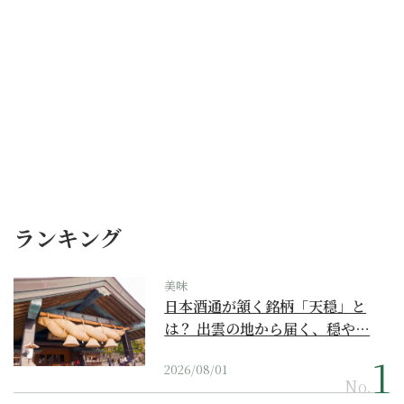
ランキング
美味
日本酒通が頷く銘柄「天穏」と
は？ 出雲の地から届く、穏や…
2026/08/01
No.