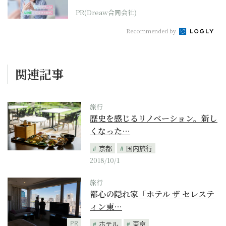
PR(Dreaw合同会社)
Recommended by
関連記事
旅行
歴史を感じるリノベーション。新し
くなった…
京都
国内旅行
2018/10/1
旅行
都心の隠れ家「ホテル ザ セレステ
ィン東…
PR
ホテル
東京