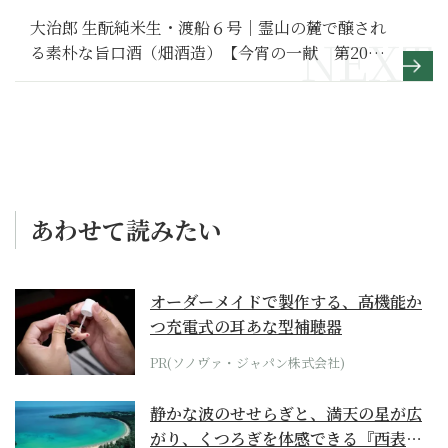
大治郎 生酛純米生・渡船６号｜霊山の麓で醸され
る素朴な旨口酒（畑酒造）【今宵の一献 第20
回】
あわせて読みたい
オーダーメイドで製作する、高機能か
つ充電式の耳あな型補聴器
PR(ソノヴァ・ジャパン株式会社)
静かな波のせせらぎと、満天の星が広
がり、くつろぎを体感できる『西表島