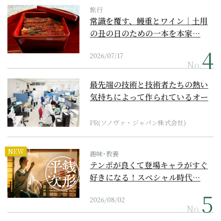
旅行
常識を覆す、鰻重とワイン｜土用
の丑の日のための一本を本家…
2026/07/17
No.
最先端の技術と技術者たちの熱い
気持ちによって作られているオー
ダーメイド補聴器
PR(ソノヴァ・ジャパン株式会社)
NEW
趣味･教養
テンポが良くて登場キャラがすぐ
好きになる！スペシャル時代…
2026/08/02
No.