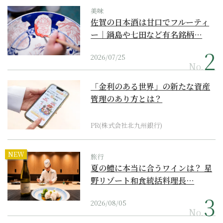
美味
佐賀の日本酒は甘口でフルーティ
ー｜鍋島や七田など有名銘柄…
2026/07/25
No.
「金利のある世界」の新たな資産
管理のあり方とは？
PR(株式会社北九州銀行)
NEW
旅行
夏の鱧に本当に合うワインは？ 星
野リゾート和食統括料理長…
2026/08/05
No.