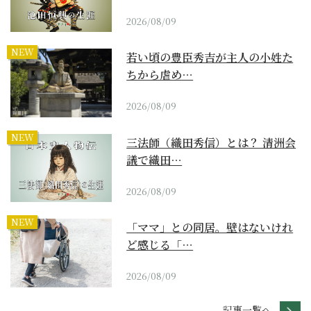
2026/08/09
NEW
若い頃の豊臣秀吉が主人の小姓た
ちから虐め…
2026/08/09
NEW
三法師（織田秀信）とは？ 清洲会
議で織田…
2026/08/09
NEW
「ママ」との同居。壁はないけれ
ど感じる「…
2026/08/09
記事一覧へ