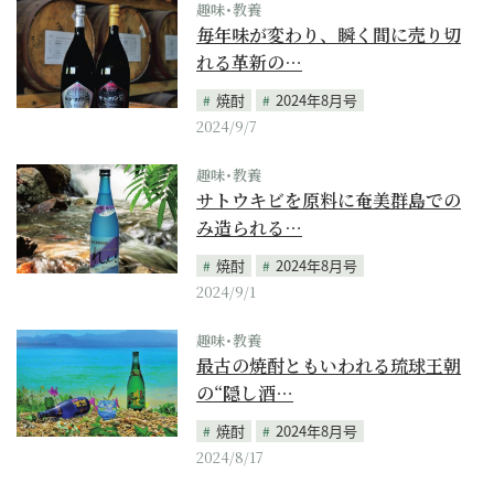
趣味･教養
毎年味が変わり、瞬く間に売り切
れる革新の…
焼酎
2024年8月号
2024/9/7
趣味･教養
サトウキビを原料に奄美群島での
み造られる…
焼酎
2024年8月号
2024/9/1
趣味･教養
最古の焼酎ともいわれる琉球王朝
の“隠し酒…
焼酎
2024年8月号
2024/8/17