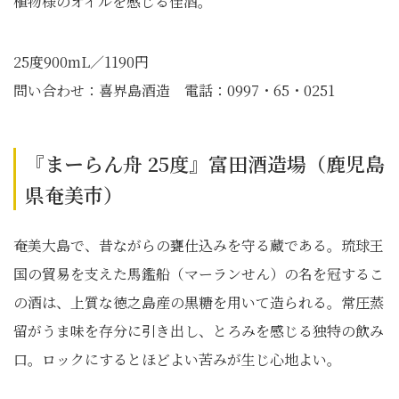
植物様のオイルを感じる佳酒。
25度900mL／1190円
問い合わせ：喜界島酒造 電話：0997・65・0251
『まーらん舟 25度』富田酒造場（鹿児島
県奄美市）
奄美大島で、昔ながらの甕仕込みを守る蔵である。琉球王
国の貿易を支えた馬鑑船（マーランせん）の名を冠するこ
の酒は、上質な徳之島産の黒糖を用いて造られる。常圧蒸
留がうま味を存分に引き出し、とろみを感じる独特の飲み
口。ロックにするとほどよい苦みが生じ心地よい。