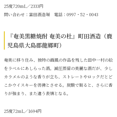
25度720mL／2333円
問い合わせ：富田酒造場 電話：0997・52・0043
『奄美黒糖焼酎 奄美の杜』町田酒造（鹿
児島県大島郡龍郷町）
奄美に移り住み、独特の画風の作品を残した田中一村の絵
をラベルにあしらった酒。減圧蒸留の美麗な酒だが、少し
カラメルのような香りが立ち、ストレートやロックだとど
こかウイスキーを彷彿とさせる。炭酸で割ると、さらに香
りが強まり、また違う表情となる。
25度72mL／1694円