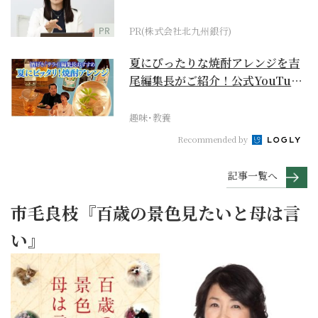
PR
PR(株式会社北九州銀行)
夏にぴったりな焼酎アレンジを吉
尾編集長がご紹介！公式YouTube
【まったりサラ...
趣味･教養
Recommended by
記事一覧へ
市毛良枝『百歳の景色見たいと母は言
い』