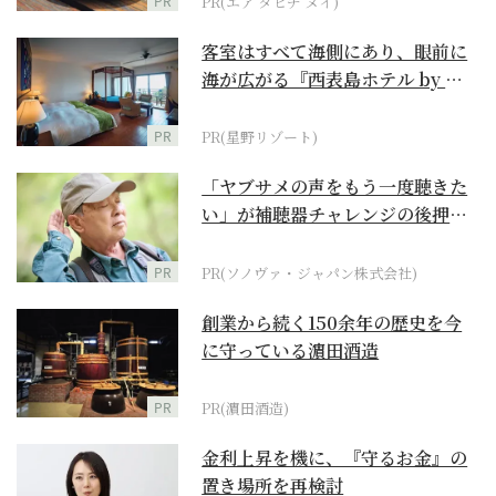
PR
PR(エア タヒチ ヌイ)
客室はすべて海側にあり、眼前に
海が広がる『西表島ホテル by 星
野リゾート』
PR
PR(星野リゾート)
「ヤブサメの声をもう一度聴きた
い」が補聴器チャレンジの後押し
に
PR
PR(ソノヴァ・ジャパン株式会社)
創業から続く150余年の歴史を今
に守っている濵田酒造
PR
PR(濵田酒造)
金利上昇を機に、『守るお金』の
置き場所を再検討