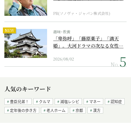
に
PR(ソノヴァ・ジャパン株式会社)
NEW
趣味･教養
「卑弥呼」「藤原薬子」「満天
姫」。大河ドラマの次なる女性…
2026/08/02
No.
人気のキーワード
豊臣兄弟！
クルマ
減塩レシピ
マネー
認知症
定年後の歩き方
老人ホーム
京都
漢方