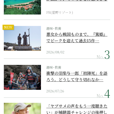
『西表島ホテル by...
PR(星野リゾート)
NEW
趣味･教養
悪女から戦国ものまで。『篤姫』
でピークを迎えて過去15作…
2026/08/02
No.
趣味･教養
衝撃の羽柴与一郎「初陣死」を語
ろう。どうして守り切れなか…
2026/07/26
No.
「ヤブサメの声をもう一度聴きた
い」が補聴器チャレンジの後押し