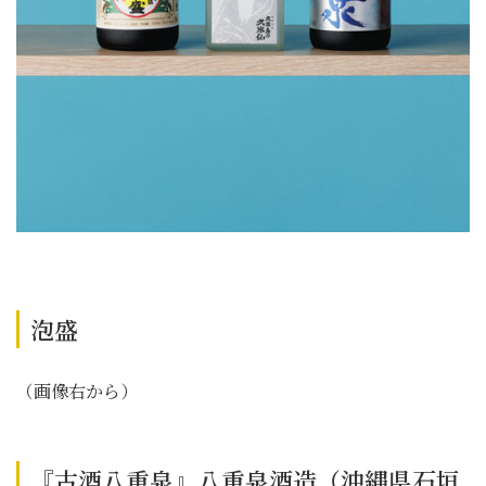
泡盛
（画像右から）
『古酒八重泉』八重泉酒造（沖縄県石垣