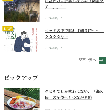
お盆休みに肝試しならぬ「幽霊ツ
アー」。“…
2026/08/07
NEW
ベッドの中で眠れず朝３時……｜
クタクタな…
2026/08/07
記事一覧へ
ピックアップ
タヒチでしか味わえない、「海の
民」の記憶へとつながる旅