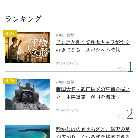
ランキング
NEW
趣味･教養
テンポが良くて登場キャラがすぐ
好きになる！スペシャル時代…
2026/08/02
No.
NEW
趣味･教養
戦国大名・武田信玄の事績を描い
た『甲陽軍鑑』が国を滅ぼす…
2026/08/02
No.
静かな波のせせらぎと、満天の星
が広がり、くつろぎを体感できる