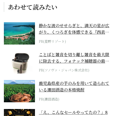
あわせて読みたい
静かな波のせせらぎと、満天の星が広
がり、くつろぎを体感できる『西表島
ホテル by...
PR(星野リゾート)
ことばと雑音を切り離し雑音を最大限
に除去する、フォナック補聴器の最上
位モデル
PR(ソノヴァ・ジャパン株式会社)
鹿児島県産の芋のみを用いて造られて
いる濵田酒造の本格焼酎
PR(濵田酒造)
「え、こんなセールやってたの？」8