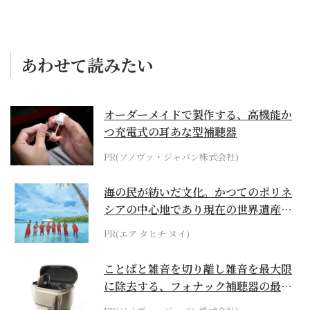
あわせて読みたい
オーダーメイドで製作する、高機能か
つ充電式の耳あな型補聴器
PR(ソノヴァ・ジャパン株式会社)
海の民が紡いだ文化。かつてのポリネ
シアの中心地であり現在の世界遺産か
らみえてくる...
PR(エア タヒチ ヌイ)
ことばと雑音を切り離し雑音を最大限
に除去する、フォナック補聴器の最上
位モデル