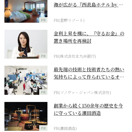
海が広がる『西表島ホテル by 星
野リゾート』
PR
PR(星野リゾート)
金利上昇を機に、『守るお金』の
置き場所を再検討
PR
PR(株式会社北九州銀行)
最先端の技術と技術者たちの熱い
気持ちによって作られているオー
ダーメイド補聴器
PR
PR(ソノヴァ・ジャパン株式会社)
創業から続く150余年の歴史を今
に守っている濵田酒造
PR
PR(濵田酒造)