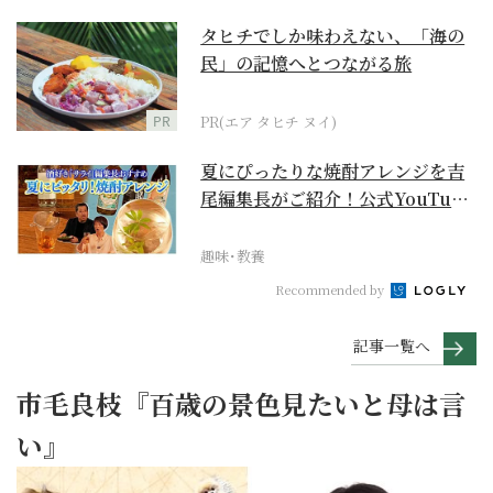
タヒチでしか味わえない、「海の
民」の記憶へとつながる旅
PR
PR(エア タヒチ ヌイ)
夏にぴったりな焼酎アレンジを吉
尾編集長がご紹介！公式YouTube
【まったりサラ...
趣味･教養
Recommended by
記事一覧へ
市毛良枝『百歳の景色見たいと母は言
い』