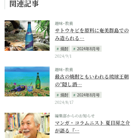
関連記事
趣味･教養
サトウキビを原料に奄美群島での
み造られる…
焼酎
2024年8月号
2024/9/1
趣味･教養
最古の焼酎ともいわれる琉球王朝
の“隠し酒…
焼酎
2024年8月号
2024/8/17
編集部からのお知らせ
マンガ・コラムニスト 夏目房之介
が語る『…