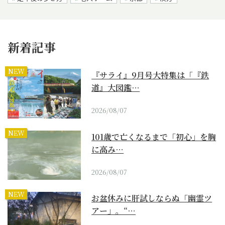
新着記事
NEW
『サライ』9月号大特集は「『鉄
道』大図鑑…
2026/08/07
NEW
101歳で亡くなるまで「初心」を胸
に高み…
2026/08/07
NEW
お盆休みに肝試しならぬ「幽霊ツ
アー」。“…