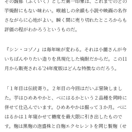
その馥郁（ふくいく）とした第一印象は、これまでのどの
芋焼酎にもない味わい。喉越しの余韻も小説や映画の名作
さながらに心地がよい。瞬く間に売り切れたところからも
評価の程がわかろうというものだ。
『シン・コゾノ』は毎年味が変わる。それは小薗さんが今
いちばんやりたい造りを具現化した焼酎だからだ。この11
月から販売される’24年度版はどんな特徴なのだろう。
「１年目は伝統寄り。２年目の今回はだいぶ冒険しまし
た。芋はひめあやかと、べにはるかという２品種を同時に
併せて仕込んでいます。ひめあやかは掘って３か月。べに
はるかは１年寝かせて糖度を最大限に引き出したもので
す。麹は黒麹の泡盛株と白麹エクセレントを同じ製麹（せ