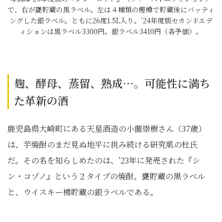
で、右が甕貯蔵の黒ラベル。左は４種類の樫樽で貯蔵後にバッティ
ングした銀ラベル。ともに26度1.5L入り。’24年度版セカンドエデ
ィションは黒ラベル3300円。銀ラベル3410円（各予価）。
麹、酵母、蒸留、熟成…。可能性に満ち
た革新の酒
鹿児島県大崎町にある天星酒造の小薗崇樹さん（37歳）
は、芋焼酎のまだ見ぬ地平に挑み続ける研究肌の杜氏
だ。その名を知らしめたのは、’23年に発売された『シ
ン・コゾノ』という２タイプの焼酎。甕貯蔵の黒ラベル
と、ウイスキー樽貯蔵の銀ラベルである。