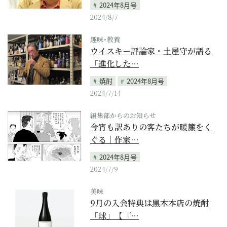
2024年8月号
2024/8/7
趣味･教養
ウイスキー評論家・土屋守が語る
「進化した…
焼酎
2024年8月号
2024/7/14
編集部からのお知らせ
今宵も訳ありの客たちが暖簾をく
ぐる｜作家…
2024年8月号
2024/7/9
美味
9月の入会特典は黒木本店の焼酎
「球」【『…