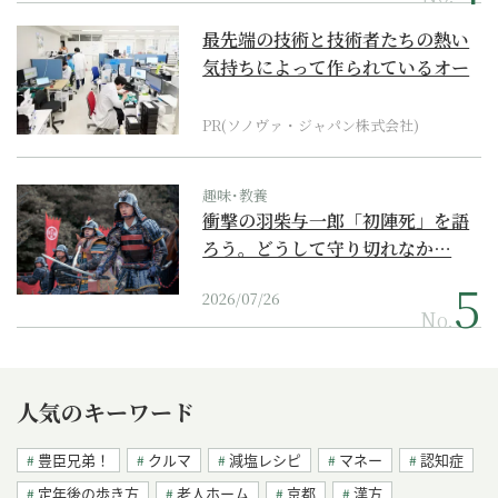
最先端の技術と技術者たちの熱い
気持ちによって作られているオー
ダーメイド補聴器
PR(ソノヴァ・ジャパン株式会社)
趣味･教養
衝撃の羽柴与一郎「初陣死」を語
ろう。どうして守り切れなか…
2026/07/26
No.
人気のキーワード
豊臣兄弟！
クルマ
減塩レシピ
マネー
認知症
定年後の歩き方
老人ホーム
京都
漢方