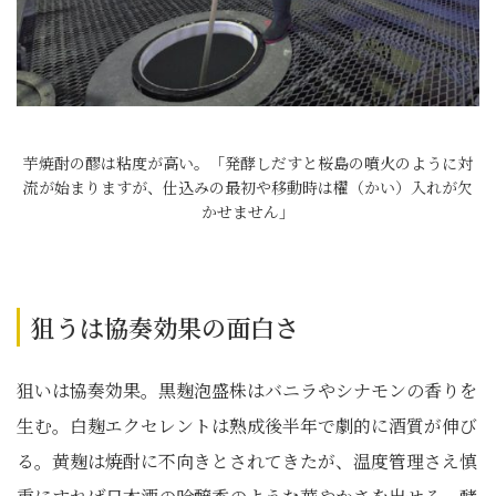
芋焼酎の醪は粘度が高い。「発酵しだすと桜島の噴火のように対
流が始まりますが、仕込みの最初や移動時は櫂（かい）入れが欠
かせません」
狙うは協奏効果の面白さ
狙いは協奏効果。黒麹泡盛株はバニラやシナモンの香りを
生む。白麹エクセレントは熟成後半年で劇的に酒質が伸び
る。黄麹は焼酎に不向きとされてきたが、温度管理さえ慎