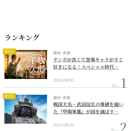
ランキング
NEW
趣味･教養
テンポが良くて登場キャラがすぐ
好きになる！スペシャル時代…
2026/08/02
No.
NEW
趣味･教養
戦国大名・武田信玄の事績を描い
た『甲陽軍鑑』が国を滅ぼす…
2026/08/02
No.