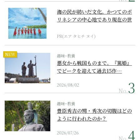
海の民が紡いだ文化。かつてのポ
リネシアの中心地であり現在の世
界遺産からみえてくる...
PR(エア タヒチ ヌイ)
NEW
趣味･教養
悪女から戦国ものまで。『篤姫』
でピークを迎えて過去15作…
2026/08/02
No.
趣味･教養
豊臣秀吉の甥・秀次の切腹はどの
ように行われたのか？
2026/07/26
No.