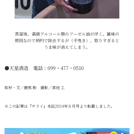
蒸留後、高級アルコール類のフーゼル油が浮く。雑味の
原因なので柄杓で除去するが（手曳き）、取りすぎると
うま味が消えてしまう。
●天星酒造 電話：099・477・0510
取材・文／鹿熊 勤 撮影／宮地 工
※この記事は『サライ』本誌2024年８月号より転載しました。