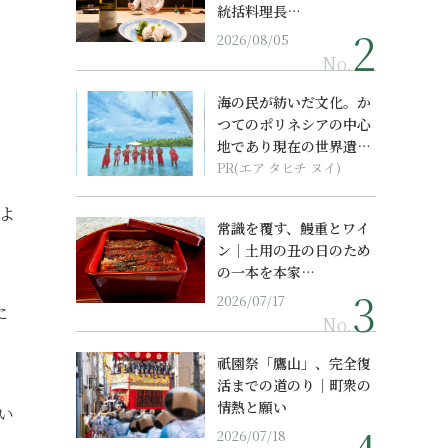
統括料理長…
2026/08/05
No.
海の民が紡いだ文化。か
つてのポリネシアの中心
地であり現在の世界遺産
からみえてくる...
PR(エア タヒチ ヌイ)
よ
常識を覆す、鰻重とワイ
ン｜土用の丑の日のため
の一本を本家…
2026/07/17
に
No.
祇園祭「鷹山」、完全復
活までの道のり｜町衆の
情熱と願い
い
2026/07/18