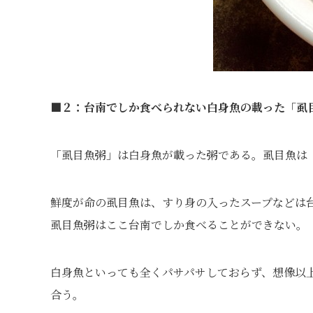
■２：台南でしか食べられない白身魚の載った「虱
「虱目魚粥」は白身魚が載った粥である。虱目魚は
鮮度が命の虱目魚は、すり身の入ったスープなどは
虱目魚粥はここ台南でしか食べることができない。
白身魚といっても全くパサパサしておらず、想像以
合う。