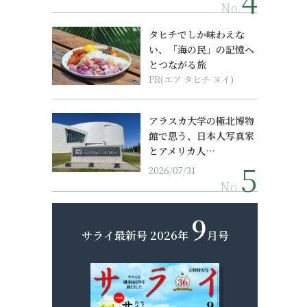
No.
タヒチでしか味わえな
い、「海の民」の記憶へ
とつながる旅
PR(エア タヒチ ヌイ)
アラスカ大学の極北博物
館で思う、日本人写真家
とアメリカ人…
2026/07/31
No.
9
サライ最新号
2026年
月号