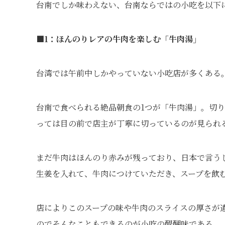
台南でしか味わえない、台南ならではの小吃を以下
■1：ほんのりレアの牛肉を楽しむ「牛肉湯」
台湾では午前中しかやっていない小吃店が多くある
台南で食べられる絶品朝食の1つが「牛肉湯」。切
っては目の前で店主が丁寧に切っているのが見られ
まだ牛肉はほんのり赤みが残っており、日本で言う
生姜を入れて、牛肉につけていただき、スープを飲
店によりこのスープの味や牛肉のスライスの厚さが
のでそんなこともできるのが小吃の醍醐味である。