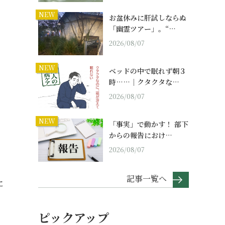
NEW
お盆休みに肝試しならぬ
「幽霊ツアー」。“…
2026/08/07
ム
NEW
ベッドの中で眠れず朝３
時……｜クタクタな…
2026/08/07
NEW
「事実」で動かす！ 部下
からの報告におけ…
2026/08/07
記事一覧へ
に
ピックアップ