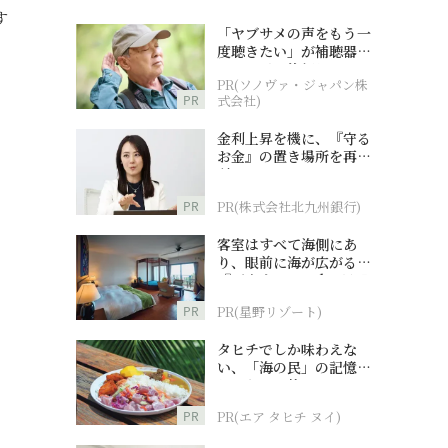
す
「ヤブサメの声をもう一
度聴きたい」が補聴器チ
ャレンジの後押しに
PR(ソノヴァ・ジャパン株
PR
式会社)
金利上昇を機に、『守る
お金』の置き場所を再検
討
PR
PR(株式会社北九州銀行)
客室はすべて海側にあ
り、眼前に海が広がる
『西表島ホテル by 星野
リゾート』
PR
PR(星野リゾート)
タヒチでしか味わえな
い、「海の民」の記憶へ
とつながる旅
PR
PR(エア タヒチ ヌイ)