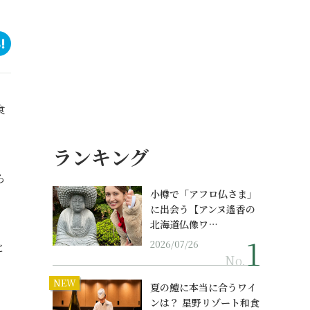
食
ランキング
ら
小樽で「アフロ仏さま」
に出会う【アンヌ遙香の
北海道仏像ワ…
2026/07/26
と
No.
NEW
夏の鱧に本当に合うワイ
ンは？ 星野リゾート和食