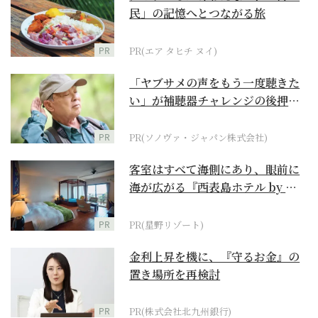
民」の記憶へとつながる旅
PR
PR(エア タヒチ ヌイ)
「ヤブサメの声をもう一度聴きた
い」が補聴器チャレンジの後押し
に
PR
PR(ソノヴァ・ジャパン株式会社)
客室はすべて海側にあり、眼前に
海が広がる『西表島ホテル by 星
野リゾート』
PR
PR(星野リゾート)
金利上昇を機に、『守るお金』の
置き場所を再検討
PR
PR(株式会社北九州銀行)