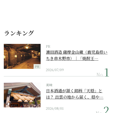
ランキング
PR
濵田酒造 薩摩金山蔵（鹿児島県い
ちき串木野市）｜「焼酎王…
PR
2026/07/09
No.
美味
日本酒通が頷く銘柄「天穏」と
は？ 出雲の地から届く、穏や…
2026/08/01