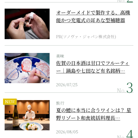
No.
オーダーメイドで製作する、高機
能かつ充電式の耳あな型補聴器
PR(ソノヴァ・ジャパン株式会社)
美味
佐賀の日本酒は甘口でフルーティ
ー｜鍋島や七田など有名銘柄…
2026/07/25
No.
NEW
旅行
夏の鱧に本当に合うワインは？ 星
野リゾート和食統括料理長…
2026/08/05
No.