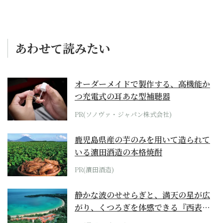
あわせて読みたい
オーダーメイドで製作する、高機能か
つ充電式の耳あな型補聴器
PR(ソノヴァ・ジャパン株式会社)
鹿児島県産の芋のみを用いて造られて
いる濵田酒造の本格焼酎
PR(濵田酒造)
静かな波のせせらぎと、満天の星が広
がり、くつろぎを体感できる『西表島
ホテル by...