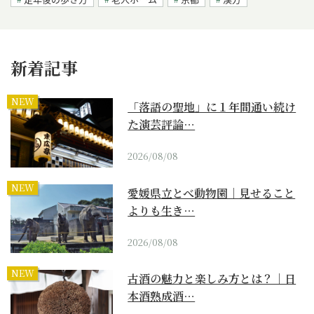
新着記事
NEW
「落語の聖地」に１年間通い続け
た演芸評論…
2026/08/08
NEW
愛媛県立とべ動物園｜見せること
よりも生き…
2026/08/08
NEW
古酒の魅力と楽しみ方とは？｜日
本酒熟成酒…