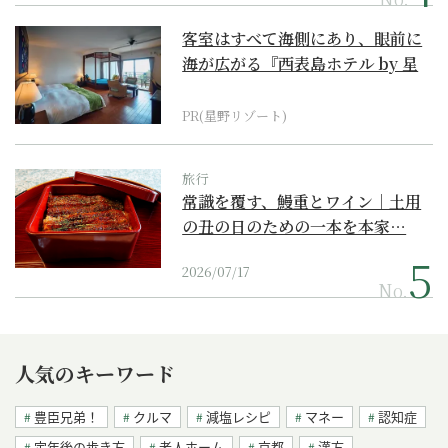
客室はすべて海側にあり、眼前に
海が広がる『西表島ホテル by 星
野リゾート』
PR(星野リゾート)
旅行
常識を覆す、鰻重とワイン｜土用
の丑の日のための一本を本家…
2026/07/17
No.
人気のキーワード
豊臣兄弟！
クルマ
減塩レシピ
マネー
認知症
定年後の歩き方
老人ホーム
京都
漢方