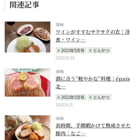
関連記事
美味
ワインがすすむサクサクの衣｜洋
食・ワイン…
2022年5月号
とんかつ
2022/6/22
美味
酒に合う“軽やかな”料理｜épais
北…
2022年5月号
とんかつ
2022/6/3
美味
長時間、手間暇かけて熟成させた
豚肉｜なご…