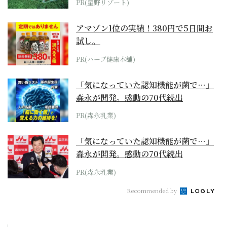
PR(星野リゾート)
アマゾン1位の実績！380円で5日間お
試し。
PR(ハーブ健康本舗)
「気になっていた認知機能が菌で…」
森永が開発。感動の70代続出
PR(森永乳業)
「気になっていた認知機能が菌で…」
森永が開発。感動の70代続出
PR(森永乳業)
Recommended by