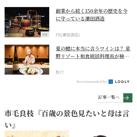
創業から続く150余年の歴史を今
に守っている濵田酒造
PR
PR(濵田酒造)
夏の鱧に本当に合うワインは？ 星
野リゾート和食統括料理長が検証
【ワイン×和食 至...
旅行
Recommended by
記事一覧へ
市毛良枝『百歳の景色見たいと母は言
い』