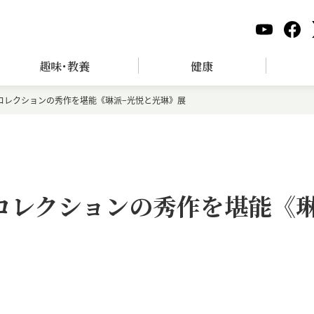
趣味･教養
健康
コレクションの秀作を堪能《琳派−光悦と光琳》展
コレクションの秀作を堪能《