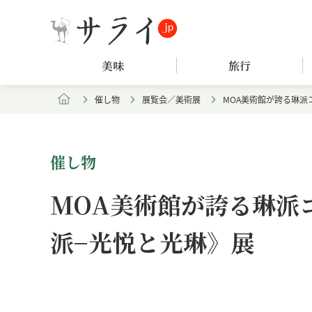
美味
旅行
催し物
展覧会／美術展
MOA美術館が誇る琳派
催し物
MOA美術館が誇る琳派
派−光悦と光琳》展
Loaded
:
/
Unmute
8.25%