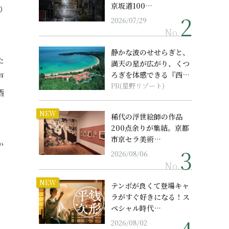
京坂道100…
り
2026/07/29
No.
静かな波のせせらぎと、
た
満天の星が広がり、くつ
ろぎを体感できる『西表
戸
島ホテル by...
PR(星野リゾート)
酒
NEW
稀代の浮世絵師の作品
200点余りが集結。京都
市京セラ美術…
か
2026/08/06
No.
NEW
テンポが良くて登場キャ
ラがすぐ好きになる！ス
ペシャル時代…
2026/08/02