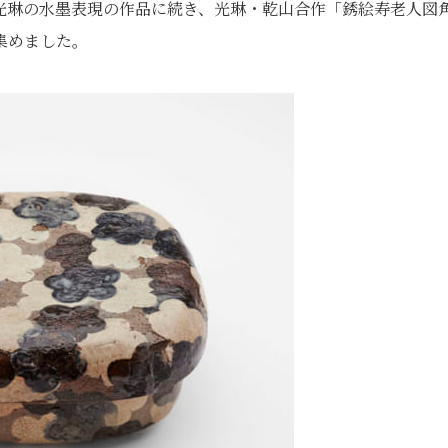
光琳の水墨表現の作品に続き、光琳・乾山合作「銹絵寿老人図
集めました。