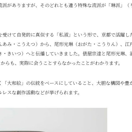
流派がありますが、そのどれとも違う特殊な流派が「琳派」
（
を受けて自発的に真似する「私淑」という形で、京都で活躍し
んあみ・こうえつ）
から、尾形光琳
（おがた・こうりん）
、江
き・きいつ）
へと伝播していきました。俵屋宗達と尾形光琳、
とからも、実際に会うことすらなかったことがわかります。
く「大和絵」の伝統をベースにしていること、大胆な構図や豊
ルレスな創作活動などが挙げられます。