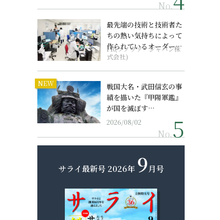
No.
最先端の技術と技術者た
ちの熱い気持ちによって
作られているオーダーメ
PR(ソノヴァ・ジャパン株
イド補聴器
式会社)
NEW
戦国大名・武田信玄の事
績を描いた『甲陽軍鑑』
が国を滅ぼす…
2026/08/02
No.
9
サライ最新号
2026年
月号