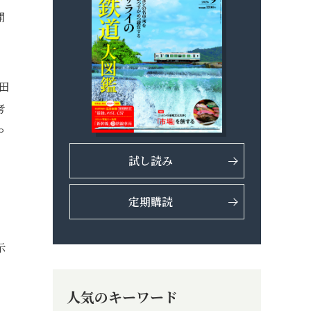
開
田
考
や
試し読み
定期購読
示
人気のキーワード