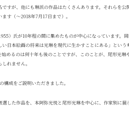
名ですが、他にも琳派の作品はたくさんあります。それらを公
います
（〜2018年7月17日まで）
。
1955）
氏が10年程の間に集めたものが中心になっています。岡
しい日本絵画の将来は光琳を現代に生かすことにある」という
を始めるのは何十年も後のことですが、このことが、尾形光琳
もしれません。
会の構成をご説明いただきました。
厳選した作品を、本阿弥光悦と尾形光琳を中心に、作家別に展