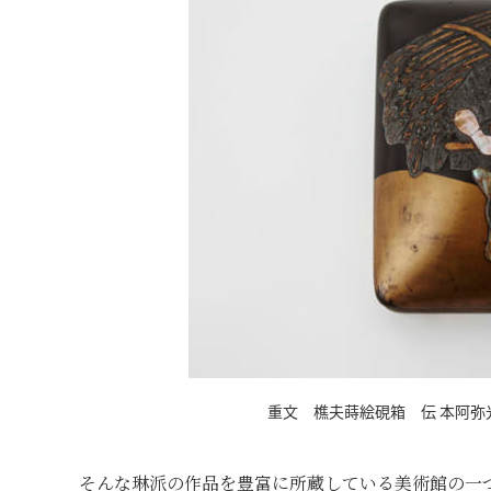
重文 樵夫蒔絵硯箱 伝 本阿弥
そんな琳派の作品を豊富に所蔵している美術館の一