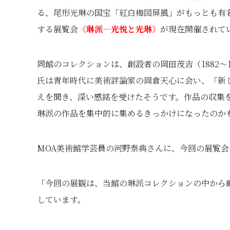
る、尾形光琳の国宝「紅白梅図屏風」がもっとも有
する展覧会
《琳派―光悦と光琳》
が現在開催されて
同館のコレクションは、創設者の岡田茂吉
（1882～
氏は青年時代に美術評論家の岡倉天心に会い、「新
えを聞き、深い感銘を受けたそうです。作品の収集
琳派の作品を集中的に集めるきっかけになったのか
MOA美術館学芸員の河野泰典さんに、今回の展覧
「今回の展観は、当館の琳派コレクションの中から
しています。