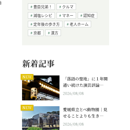
角
豊臣兄弟！
クルマ
減塩レシピ
マネー
認知症
定年後の歩き方
老人ホーム
京都
漢方
新着記事
NEW
「落語の聖地」に１年間
通い続けた演芸評論…
2026/08/08
NEW
愛媛県立とべ動物園｜見
せることよりも生き…
2026/08/08