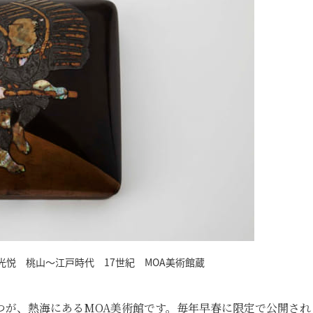
光悦 桃山～江戸時代 17世紀 MOA美術館蔵
つが、熱海にあるMOA美術館です。毎年早春に限定で公開され