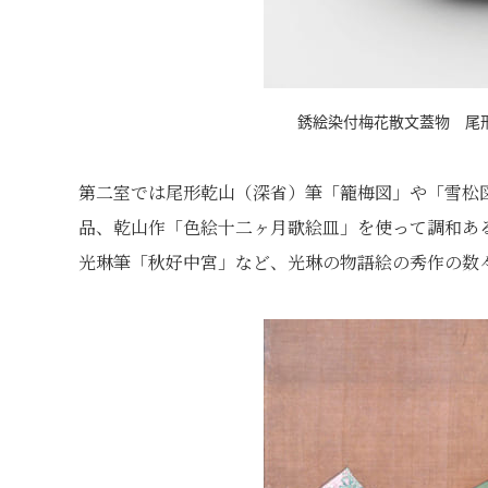
銹絵染付梅花散文蓋物 尾形
第二室では尾形乾山（深省）筆「籠梅図」や「雪松
品、乾山作「色絵十二ヶ月歌絵皿」を使って調和あ
光琳筆「秋好中宮」など、光琳の物語絵の秀作の数