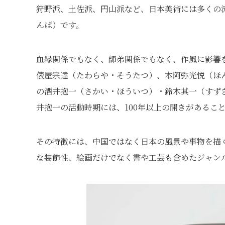
狩野派、土佐派、円山派など、日本美術には多くの
んぱ）
です。
血縁関係でもなく、師弟関係でもなく、作風に影響
俵屋宗達
（たわらや・そうたつ）
、本阿弥光悦
（ほ
の酒井抱一
（さかい・ほういつ）
・鈴木其一
（すず
井抱一の活動時期には、100年以上の開きがあるこ
その特徴には、中国ではなく日本の風景や事物を描
な装飾性、絵画だけでなく書や工芸も含めたジャン