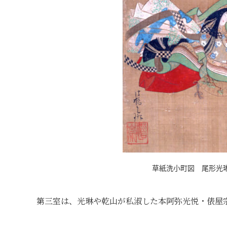
草紙洗小町図 尾形光琳
第三室は、光琳や乾山が私淑した本阿弥光悦・俵屋