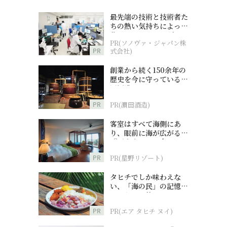
最先端の技術と技術者た
ちの熱い気持ちによって
作られているオーダーメ
PR(ソノヴァ・ジャパン株
イド補聴器
PR
式会社)
創業から続く150余年の
歴史を今に守っている濵
田酒造
PR
PR(濵田酒造)
客室はすべて海側にあ
り、眼前に海が広がる
『西表島ホテル by 星野
リゾート』
PR
PR(星野リゾート)
タヒチでしか味わえな
い、「海の民」の記憶へ
とつながる旅
PR
PR(エア タヒチ ヌイ)