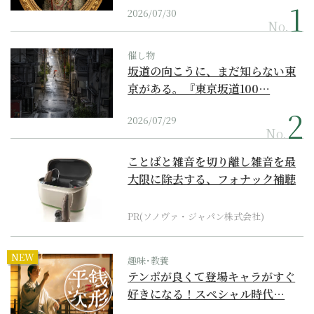
2026/07/30
No.
催し物
坂道の向こうに、まだ知らない東
京がある。『東京坂道100…
2026/07/29
No.
ことばと雑音を切り離し雑音を最
大限に除去する、フォナック補聴
器の最上位モデル
PR(ソノヴァ・ジャパン株式会社)
NEW
趣味･教養
テンポが良くて登場キャラがすぐ
好きになる！スペシャル時代…