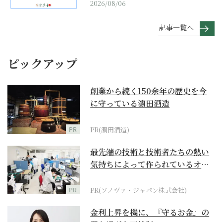
2026/08/06
記事一覧へ
ピックアップ
創業から続く150余年の歴史を今
に守っている濵田酒造
PR
PR(濵田酒造)
最先端の技術と技術者たちの熱い
気持ちによって作られているオー
ダーメイド補聴器
PR
PR(ソノヴァ・ジャパン株式会社)
金利上昇を機に、『守るお金』の