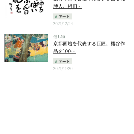
詩人、相田…
アート
2021/12/24
催し物
京都画壇を代表する巨匠、櫻谷作
品を100…
アート
2021/11/20