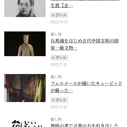
生涯【企…
アート
2022/9/26
催し物
兵馬俑をはじめ古代中国文明の国
家一級文物…
アート
2022/7/11
催し物
フェルメールが描いたキューピッド
が蘇った…
アート
2022/2/11
催し物
独特の書で言葉の力を引き出した