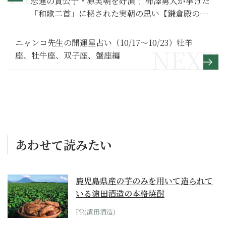
悲運の貴公子・源実朝を好演！ 柿澤勇人が挙げた
「和歌二首」に秘された実朝の思い【鎌倉殿の13
人 満喫リポート】柿澤実朝編
ニャンコ先生の開運星占い（10/17～10/23）牡羊
座、牡牛座、双子座、蟹座編
あわせて読みたい
鹿児島県産の芋のみを用いて造られて
いる濵田酒造の本格焼酎
PR(濵田酒造)