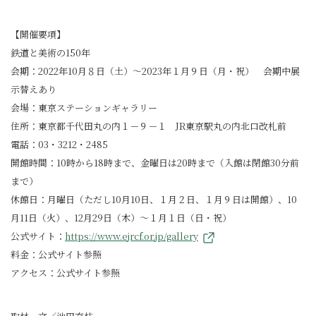
【開催要項】
鉄道と美術の150年
会期：2022年10月８日（土）～2023年１月９日（月・祝） 会期中展
示替えあり
会場：東京ステーションギャラリー
住所：東京都千代田丸の内１－９－１ JR東京駅丸の内北口改札前
電話：03・3212・2485
開館時間：10時から18時まで、金曜日は20時まで（入館は閉館30分前
まで）
休館日：月曜日（ただし10月10日、１月２日、１月９日は開館）、10
月11日（火）、12月29日（木）～１月１日（日・祝）
公式サイト：
https://www.ejrcf.or.jp/gallery
料金：公式サイト参照
アクセス：公式サイト参照