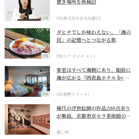
置き場所を再検討
PR
PR(株式会社北九州銀行)
タヒチでしか味わえない、「海の
民」の記憶へとつながる旅
PR
PR(エア タヒチ ヌイ)
客室はすべて海側にあり、眼前に
海が広がる『西表島ホテル by 星
野リゾート』
PR
PR(星野リゾート)
稀代の浮世絵師の作品200点余り
が集結。京都市京セラ美術館の
「浮世絵スーパークリ...
催し物