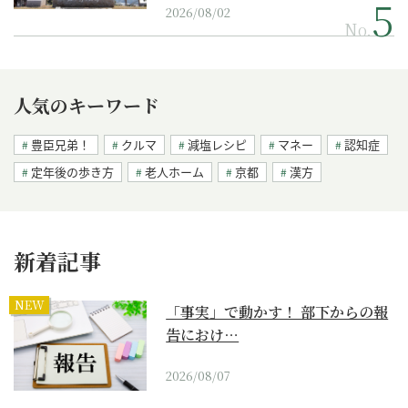
2026/08/02
No.
人気のキーワード
豊臣兄弟！
クルマ
減塩レシピ
マネー
認知症
定年後の歩き方
老人ホーム
京都
漢方
新着記事
NEW
「事実」で動かす！ 部下からの報
告におけ…
2026/08/07