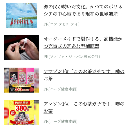
海の民が紡いだ文化。かつてのポリネ
シアの中心地であり現在の世界遺産か
らみえてくる...
PR(エア タヒチ ヌイ)
オーダーメイドで製作する、高機能か
つ充電式の耳あな型補聴器
PR(ソノヴァ・ジャパン株式会社)
アマゾン1位「このお茶ガチです」噂の
お茶
PR(ハーブ健康本舗)
アマゾン1位「このお茶ガチです」噂の
お茶
PR(ハーブ健康本舗)