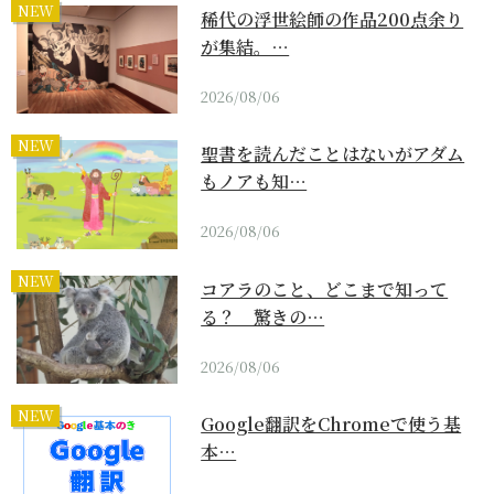
NEW
稀代の浮世絵師の作品200点余り
が集結。…
2026/08/06
NEW
聖書を読んだことはないがアダム
もノアも知…
2026/08/06
NEW
コアラのこと、どこまで知って
る？ 驚きの…
2026/08/06
NEW
Google翻訳をChromeで使う基
本…