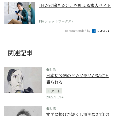
1日だけ働きたい、を叶える求人サイト
PR(ショットワークス)
Recommended by
関連記事
催し物
日本初公開のピカソ作品が35点も
観られる…
アート
2022/10/14
催し物
文学に捧げた短くも清冽な24年の