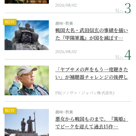
2026/08/02
No.
NEW
趣味･教養
戦国大名・武田信玄の事績を描い
た『甲陽軍鑑』が国を滅ぼす…
2026/08/02
No.
「ヤブサメの声をもう一度聴きた
い」が補聴器チャレンジの後押し
に
PR(ソノヴァ・ジャパン株式会社)
NEW
趣味･教養
悪女から戦国ものまで。『篤姫』
でピークを迎えて過去15作…