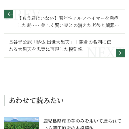
【もう君はいない】若年性アルツハイマーを発症
した妻……美しく賢い妻との消えた老後と贖罪の
日々～その２～
長谷寺公認「秘仏 出世大黒天」｜鎌倉の名刹に伝
わる大黒天を忠実に再現した模刻像
あわせて読みたい
鹿児島県産の芋のみを用いて造られて
いる濵田酒造の本格焼酎