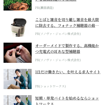
PR(濵田酒造)
ことばと雑音を切り離し雑音を最大限
に除去する、フォナック補聴器の最上
位モデル
PR(ソノヴァ・ジャパン株式会社)
オーダーメイドで製作する、高機能か
つ充電式の耳あな型補聴器
PR(ソノヴァ・ジャパン株式会社)
1日だけ働きたい、を叶える求人サイト
PR(ショットワークス)
短期・単発バイトを始めるならショッ
トワークス