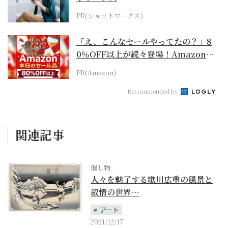
PR(ショットワークス)
「え、こんなセールやってたの？」8
0％OFF以上が続々登場！Amazonの
本気が...
PR(Amazon)
Recommended by
関連記事
催し物
人々を魅了する歌川広重の風景と
叙情の世界…
アート
2021/12/17