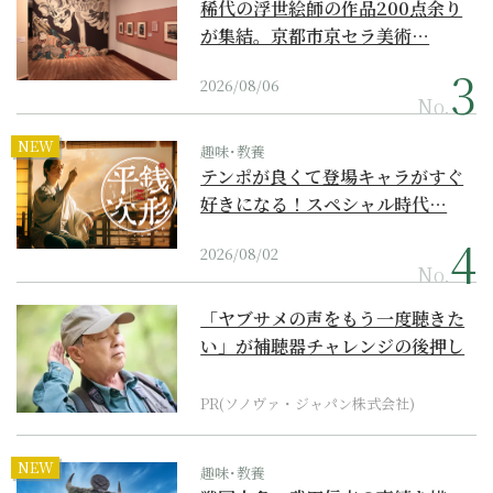
稀代の浮世絵師の作品200点余り
が集結。京都市京セラ美術…
2026/08/06
No.
NEW
趣味･教養
テンポが良くて登場キャラがすぐ
好きになる！スペシャル時代…
2026/08/02
No.
「ヤブサメの声をもう一度聴きた
い」が補聴器チャレンジの後押し
に
PR(ソノヴァ・ジャパン株式会社)
NEW
趣味･教養