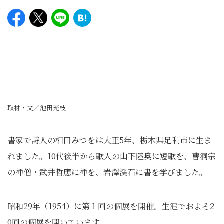
取材・文／池田充枝
書家で詩人の相田みつをは大正5年、栃木県足利市に生ま
れました。10代後半から歌人の山下陸奥に短歌を、曹洞宗
の禅僧・武井哲應に禅を、岩澤渓石に書を学びました。
昭和29年（1954）に第１回の個展を開催。生涯でおよそ2
0回の個展を開いています。