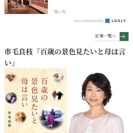
「浮世絵スーパークリ...
催し物
Recommended by
記事一覧へ
市毛良枝『百歳の景色見たいと母は言
い』