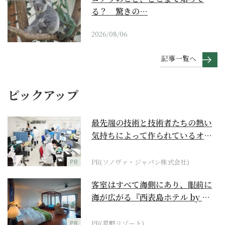
る？ 驚きの…
2026/08/06
記事一覧へ
ピックアップ
最先端の技術と技術者たちの熱い
気持ちによって作られているオー
ダーメイド補聴器
PR
PR(ソノヴァ・ジャパン株式会社)
客室はすべて海側にあり、眼前に
海が広がる『西表島ホテル by 星
野リゾート』
PR
PR(星野リゾート)