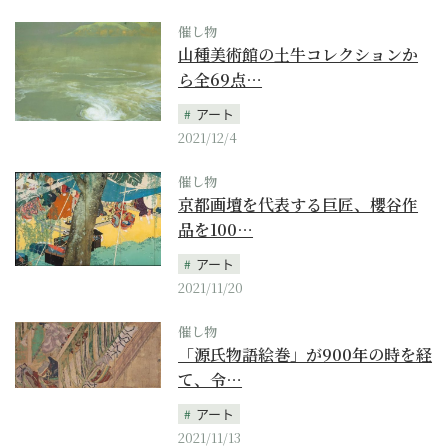
催し物
山種美術館の土牛コレクションか
ら全69点…
アート
2021/12/4
催し物
京都画壇を代表する巨匠、櫻谷作
品を100…
アート
2021/11/20
催し物
「源氏物語絵巻」が900年の時を経
て、令…
アート
2021/11/13