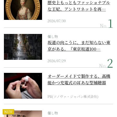
歴史上もっともファッショナブル
な王妃、アントワネットを再…
2026/07/30
No.
催し物
坂道の向こうに、まだ知らない東
京がある。『東京坂道100…
2026/07/29
No.
オーダーメイドで製作する、高機
能かつ充電式の耳あな型補聴器
PR(ソノヴァ・ジャパン株式会社)
NEW
催し物