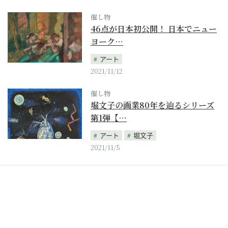
催し物
46点が日本初公開！ 日本でニュー
ヨーク…
アート
2021/11/12
催し物
堀文子の画業80年を辿るシリーズ
第1弾【…
アート
堀文子
2021/11/5