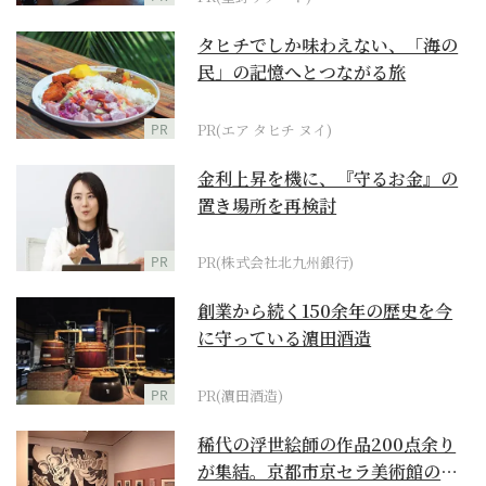
タヒチでしか味わえない、「海の
民」の記憶へとつながる旅
PR
PR(エア タヒチ ヌイ)
金利上昇を機に、『守るお金』の
置き場所を再検討
PR
PR(株式会社北九州銀行)
創業から続く150余年の歴史を今
に守っている濵田酒造
PR
PR(濵田酒造)
稀代の浮世絵師の作品200点余り
が集結。京都市京セラ美術館の