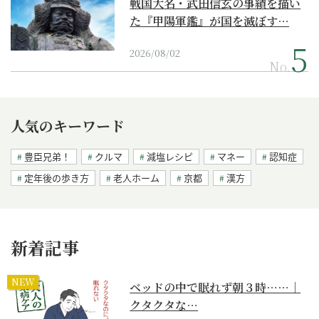
戦国大名・武田信玄の事績を描い
た『甲陽軍鑑』が国を滅ぼす…
2026/08/02
No.
人気のキーワード
豊臣兄弟！
クルマ
減塩レシピ
マネー
認知症
定年後の歩き方
老人ホーム
京都
漢方
新着記事
NEW
ベッドの中で眠れず朝３時……｜
クタクタな…