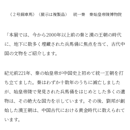
《２号銅車馬》（展示は複製品） 統一秦 秦始皇帝陵博物院
「本展では、今から2000年以上前の秦と漢の王朝の時代
に、地下に数多く埋蔵された兵馬俑に焦点を当て、古代中
国の文物をご紹介します。
紀元前221年、秦の始皇帝が中国史上初めて統一王朝を打
ち立てました。秦はわずか十数年のうちに滅亡しました
が、始皇帝陵で発見された兵馬俑をはじめとした多くの遺
物は、その絶大な国力を示しています。その後、劉邦が創
始した漢王朝は、中国古代における黄金時代に数えられて
います。