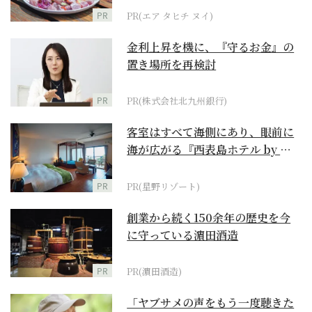
PR
PR(エア タヒチ ヌイ)
金利上昇を機に、『守るお金』の
置き場所を再検討
PR
PR(株式会社北九州銀行)
客室はすべて海側にあり、眼前に
海が広がる『西表島ホテル by 星
野リゾート』
PR
PR(星野リゾート)
創業から続く150余年の歴史を今
に守っている濵田酒造
PR
PR(濵田酒造)
「ヤブサメの声をもう一度聴きた