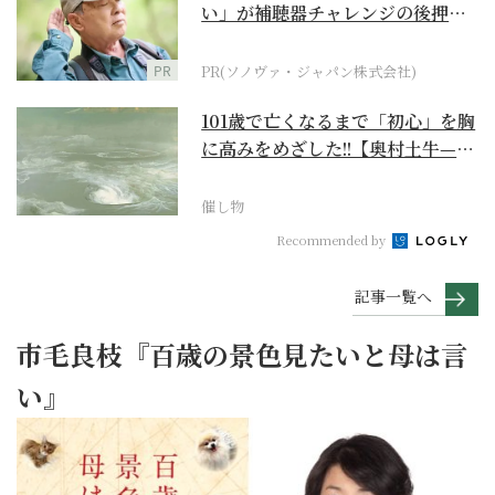
い」が補聴器チャレンジの後押し
に
PR
PR(ソノヴァ・ジャパン株式会社)
101歳で亡くなるまで「初心」を胸
に高みをめざした!!【奥村土牛—名
作でたどる1...
催し物
Recommended by
記事一覧へ
市毛良枝『百歳の景色見たいと母は言
い』