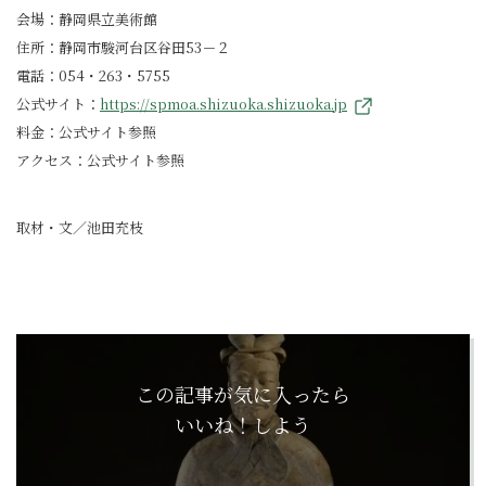
会場：静岡県立美術館
住所：静岡市駿河台区谷田53－２
電話：054・263・5755
公式サイト：
https://spmoa.shizuoka.shizuoka.jp
料金：公式サイト参照
アクセス：公式サイト参照
取材・文／池田充枝
この記事が気に入ったら
いいね！しよう