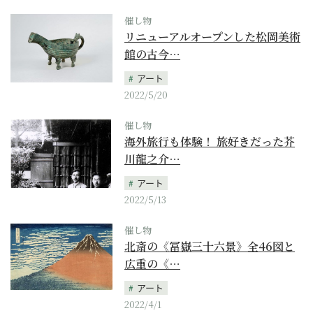
催し物
リニューアルオープンした松岡美術
館の古今…
アート
2022/5/20
催し物
海外旅行も体験！ 旅好きだった芥
川龍之介…
アート
2022/5/13
催し物
北斎の《冨嶽三十六景》全46図と
広重の《…
アート
2022/4/1