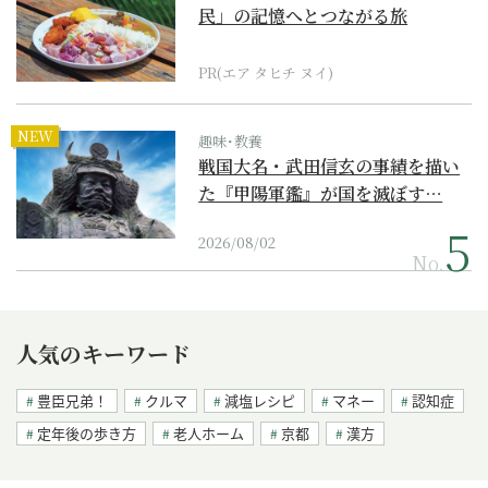
民」の記憶へとつながる旅
PR(エア タヒチ ヌイ)
NEW
趣味･教養
戦国大名・武田信玄の事績を描い
た『甲陽軍鑑』が国を滅ぼす…
2026/08/02
No.
人気のキーワード
豊臣兄弟！
クルマ
減塩レシピ
マネー
認知症
定年後の歩き方
老人ホーム
京都
漢方