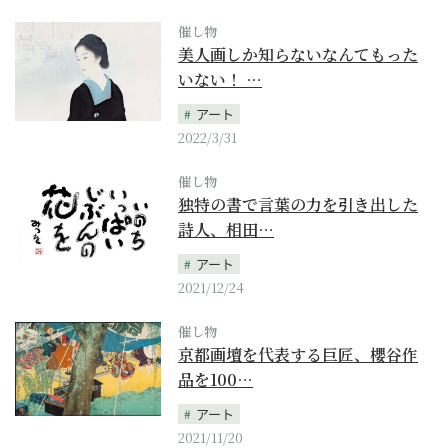
催し物
美人画しか知らないなんてもった
いない！ …
アート
2022/3/31
催し物
独特の書で言葉の力を引き出した
詩人、相田…
アート
2021/12/24
催し物
京都画壇を代表する巨匠、櫻谷作
品を100…
アート
2021/11/20