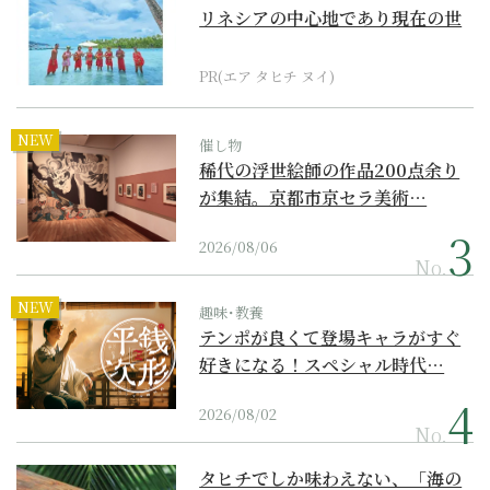
リネシアの中心地であり現在の世
界遺産からみえてくる...
PR(エア タヒチ ヌイ)
NEW
催し物
稀代の浮世絵師の作品200点余り
が集結。京都市京セラ美術…
2026/08/06
No.
NEW
趣味･教養
テンポが良くて登場キャラがすぐ
好きになる！スペシャル時代…
2026/08/02
No.
タヒチでしか味わえない、「海の