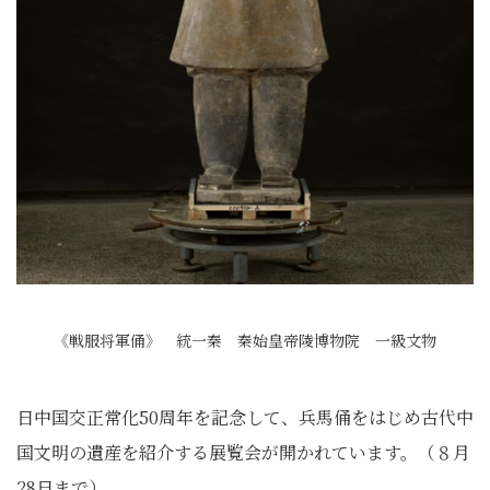
《戦服将軍俑》 統一秦 秦始皇帝陵博物院 一級文物
日中国交正常化50周年を記念して、兵馬俑をはじめ古代中
国文明の遺産を紹介する展覧会が開かれています。（８月
28日まで）