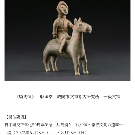
《騎馬俑》 戦国秦 咸陽市文物考古研究所 一級文物
【開催要項】
日中国交正常化50周年記念 兵馬俑と古代中国～秦漢文明の遺産～
会期：2022年６月18日（土）～８月28日（日）