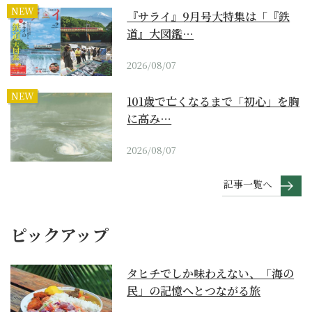
NEW
『サライ』9月号大特集は「『鉄
道』大図鑑…
2026/08/07
NEW
101歳で亡くなるまで「初心」を胸
に高み…
2026/08/07
記事一覧へ
ピックアップ
タヒチでしか味わえない、「海の
民」の記憶へとつながる旅