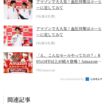
アマゾンで大人気！血圧対策はコーヒ
ーに足してみて
PR(森永乳業)
アマゾンで大人気！血圧対策はコーヒ
ーに足してみて
PR(森永乳業)
「え、こんなセールやってたの？」8
0％OFF以上が続々登場！Amazonの
本気が...
PR(Amazon)
Recommended by
関連記事