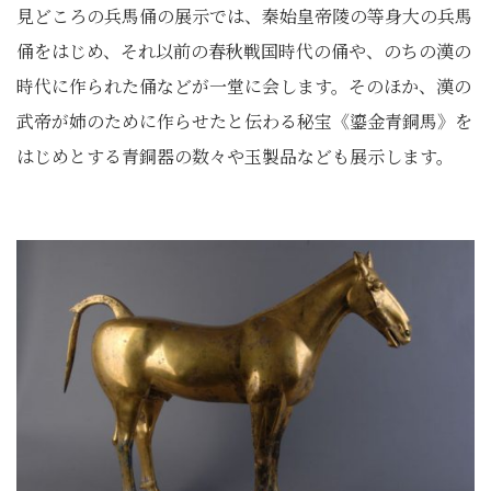
見どころの兵馬俑の展示では、秦始皇帝陵の等身大の兵馬
俑をはじめ、それ以前の春秋戦国時代の俑や、のちの漢の
時代に作られた俑などが一堂に会します。そのほか、漢の
武帝が姉のために作らせたと伝わる秘宝《鎏金青銅馬》を
はじめとする青銅器の数々や玉製品なども展示します。