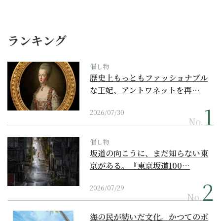
ランキング
催し物
歴史上もっともファッショナブル
な王妃、アントワネットを再…
2026/07/30
No.
催し物
坂道の向こうに、まだ知らない東
京がある。『東京坂道100…
2026/07/29
No.
海の民が紡いだ文化。かつてのポ