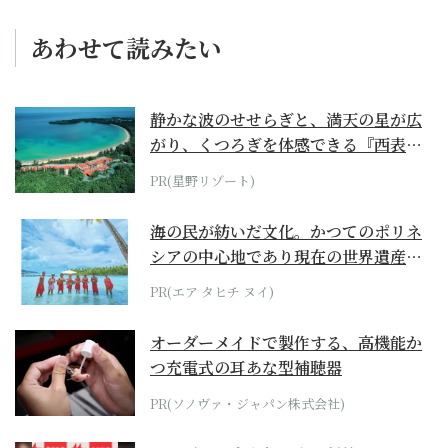
あわせて読みたい
静かな波のせせらぎと、満天の星が広
がり、くつろぎを体感できる『西表島
ホテル by...
PR(星野リゾート)
海の民が紡いだ文化。かつてのポリネ
シアの中心地であり現在の世界遺産か
らみえてくる...
PR(エア タヒチ ヌイ)
オーダーメイドで製作する、高機能か
つ充電式の耳あな型補聴器
PR(ソノヴァ・ジャパン株式会社)