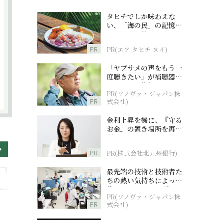
タヒチでしか味わえな
い、「海の民」の記憶へ
とつながる旅
PR
PR(エア タヒチ ヌイ)
「ヤブサメの声をもう一
度聴きたい」が補聴器チ
ャレンジの後押しに
PR(ソノヴァ・ジャパン株
PR
式会社)
金利上昇を機に、『守る
お金』の置き場所を再検
討
PR
PR(株式会社北九州銀行)
最先端の技術と技術者た
ちの熱い気持ちによって
作られているオーダーメ
PR(ソノヴァ・ジャパン株
イド補聴器
PR
式会社)