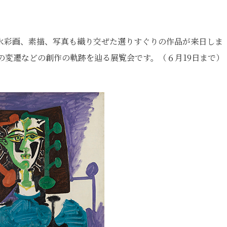
水彩画、素描、写真も織り交ぜた選りすぐりの作品が来日しま
風の変遷などの創作の軌跡を辿る展覧会です。（６月19日まで）