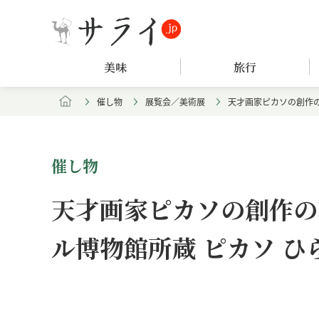
美味
旅行
催し物
展覧会／美術展
天才画家ピカソの創作の
催し物
天才画家ピカソの創作の
ル博物館所蔵 ピカソ 
Loaded
:
/
Unmute
7.94%