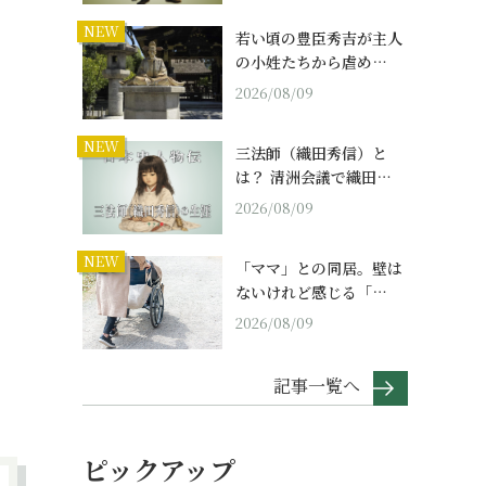
NEW
若い頃の豊臣秀吉が主人
の小姓たちから虐め…
2026/08/09
NEW
三法師（織田秀信）と
は？ 清洲会議で織田…
2026/08/09
NEW
「ママ」との同居。壁は
ないけれど感じる「…
2026/08/09
記事一覧へ
ピックアップ