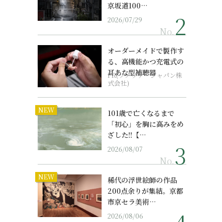
京坂道100…
2026/07/29
No.
オーダーメイドで製作す
る、高機能かつ充電式の
耳あな型補聴器
PR(ソノヴァ・ジャパン株
式会社)
NEW
101歳で亡くなるまで
「初心」を胸に高みをめ
ざした!!【…
2026/08/07
No.
NEW
稀代の浮世絵師の作品
200点余りが集結。京都
市京セラ美術…
2026/08/06