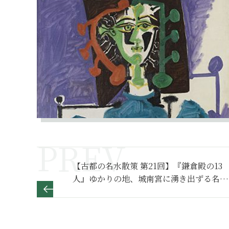
【古都の名水散策 第21回】『鎌倉殿の13
人』ゆかりの地、城南宮に湧き出ずる名水
「菊水若水」