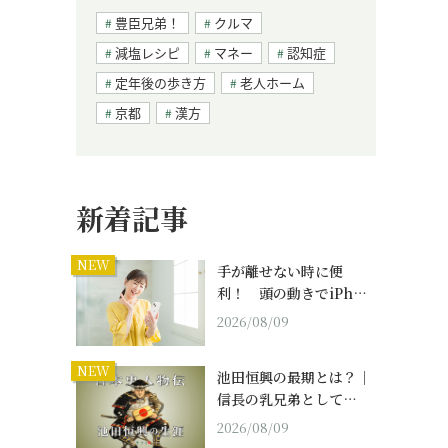
豊臣兄弟！
クルマ
減塩レシピ
マネー
認知症
定年後の歩き方
老人ホーム
京都
漢方
新着記事
NEW
手が離せない時に便
利！ 頭の動きでiPh…
2026/08/09
NEW
池田恒興の最期とは？｜
信長の乳兄弟として…
2026/08/09