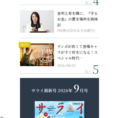
No.
金利上昇を機に、『守る
お金』の置き場所を再検
討
PR(株式会社北九州銀行)
NEW
テンポが良くて登場キャ
ラがすぐ好きになる！ス
ペシャル時代…
2026/08/02
No.
9
サライ最新号
2026年
月号
サ