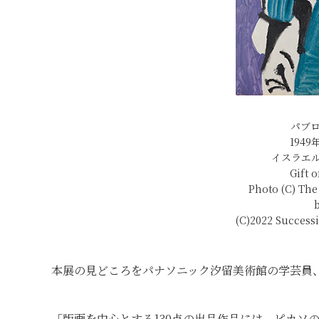
パブ
194
イスラエ
Gift 
Photo (C) Th
(C)2022 Success
本展の見どころをパナソニック汐留美術館の学芸員
「版画を中心とする130点の出品作品には、ピカソ