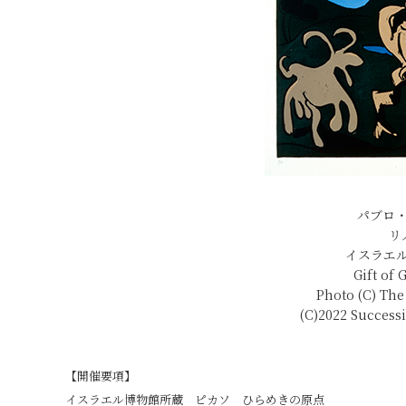
パブロ
リ
イスラエ
Gift of
Photo (C) Th
(C)2022 Success
【開催要項】
イスラエル博物館所蔵 ピカソ ひらめきの原点