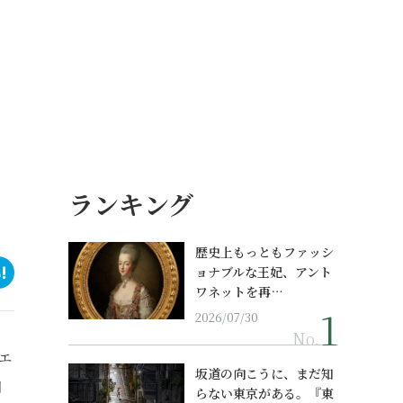
ランキング
歴史上もっともファッシ
ョナブルな王妃、アント
ワネットを再…
2026/07/30
No.
エ
坂道の向こうに、まだ知
知
らない東京がある。『東