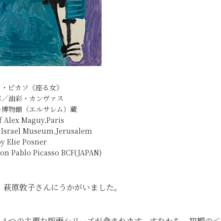
ロ・ピカソ《座る女》
9年／油彩・カンヴァス
ル博物館（エルサレム）蔵
of Alex Maguy,Paris
e Israel Museum,Jerusalem
by Elie Posner
ion Pablo Picasso BCF(JAPAN)
、萩原敦子さんにうかがいました。
の４つの主要な版画シリーズが含まれます。すなわち、初期の＜