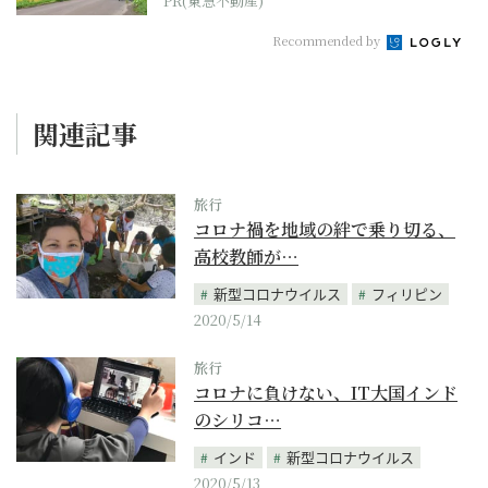
PR(東急不動産)
Recommended by
関連記事
旅行
コロナ禍を地域の絆で乗り切る、
高校教師が…
新型コロナウイルス
フィリピン
2020/5/14
旅行
コロナに負けない、IT大国インド
のシリコ…
インド
新型コロナウイルス
2020/5/13