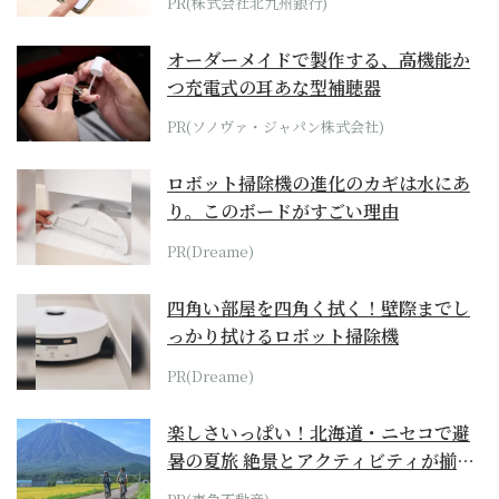
PR(株式会社北九州銀行)
オーダーメイドで製作する、高機能か
つ充電式の耳あな型補聴器
PR(ソノヴァ・ジャパン株式会社)
ロボット掃除機の進化のカギは水にあ
り。このボードがすごい理由
PR(Dreame)
四角い部屋を四角く拭く！壁際までし
っかり拭けるロボット掃除機
PR(Dreame)
楽しさいっぱい！北海道・ニセコで避
暑の夏旅 絶景とアクティビティが揃う
「ニセコ東...