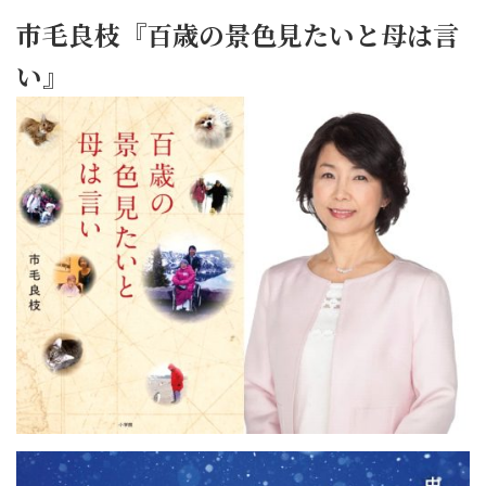
市毛良枝『百歳の景色見たいと母は言
い』