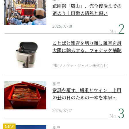
祇園祭「鷹山」、完全復活までの
道のり｜町衆の情熱と願い
2026/07/18
No.
ことばと雑音を切り離し雑音を最
大限に除去する、フォナック補聴
器の最上位モデル
PR(ソノヴァ・ジャパン株式会社)
旅行
常識を覆す、鰻重とワイン｜土用
の丑の日のための一本を本家…
2026/07/17
No.
NEW
旅行