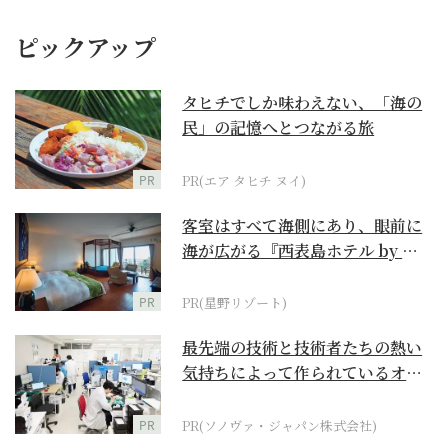
ピックアップ
タヒチでしか味わえない、「海の
民」の記憶へとつながる旅
PR
PR(エア タヒチ ヌイ)
客室はすべて海側にあり、眼前に
海が広がる『西表島ホテル by 星
野リゾート』
PR
PR(星野リゾート)
最先端の技術と技術者たちの熱い
気持ちによって作られているオー
ダーメイド補聴器
PR
PR(ソノヴァ・ジャパン株式会社)