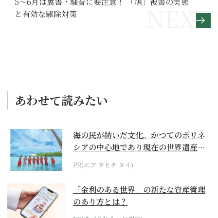
5～6月は糞害・騒音に要注意！ 「鳩」被害の実態
と有効な駆除対策
あわせて読みたい
海の民が紡いだ文化。かつてのポリネ
シアの中心地であり現在の世界遺産か
らみえてくる...
PR(エア タヒチ ヌイ)
「金利のある世界」の新たな資産管理
のあり方とは？