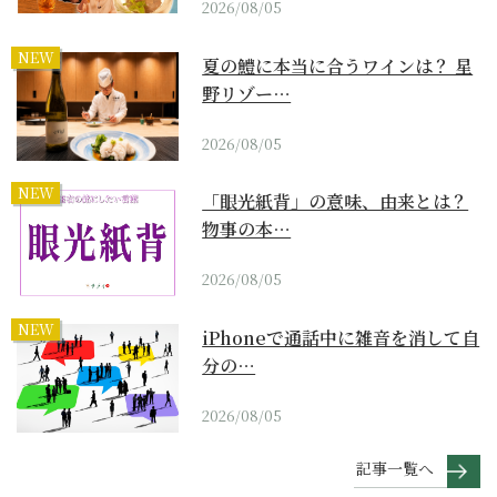
2026/08/05
NEW
夏の鱧に本当に合うワインは？ 星
野リゾー…
2026/08/05
NEW
「眼光紙背」の意味、由来とは？
物事の本…
2026/08/05
NEW
iPhoneで通話中に雑音を消して自
分の…
2026/08/05
記事一覧へ