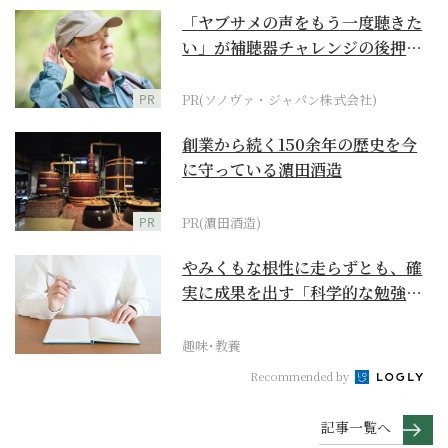
「ヤブサメの声をもう一度聴きた
い」が補聴器チャレンジの後押し
に
PR
PR(ソノヴァ・ジャパン株式会社)
創業から続く150余年の歴史を今
に守っている濵田酒造
PR
PR(濵田酒造)
やみくもな根性に走らずとも、確
実に成果を出す「科学的な勉強
法」とは？
趣味･教養
Recommended by
記事一覧へ