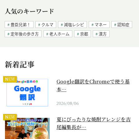
人気のキーワード
豊臣兄弟！
クルマ
減塩レシピ
マネー
認知症
定年後の歩き方
老人ホーム
京都
漢方
新着記事
NEW
Google翻訳をChromeで使う基
本…
2026/08/06
NEW
夏にぴったりな焼酎アレンジを吉
尾編集長が…