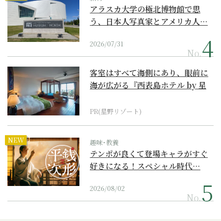
アラスカ大学の極北博物館で思
う、日本人写真家とアメリカ人…
2026/07/31
No.
客室はすべて海側にあり、眼前に
海が広がる『西表島ホテル by 星
野リゾート』
PR(星野リゾート)
NEW
趣味･教養
テンポが良くて登場キャラがすぐ
好きになる！スペシャル時代…
2026/08/02
No.