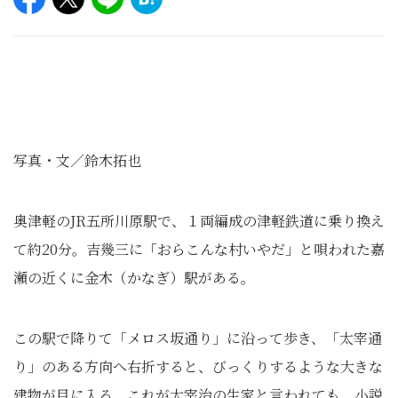
写真・文／鈴木拓也
奥津軽のJR五所川原駅で、１両編成の津軽鉄道に乗り換え
て約20分。吉幾三に「おらこんな村いやだ」と唄われた嘉
瀬の近くに金木
（かなぎ）
駅がある。
この駅で降りて「メロス坂通り」に沿って歩き、「太宰通
り」のある方向へ右折すると、びっくりするような大きな
建物が目に入る。これが太宰治の生家と言われても、小説