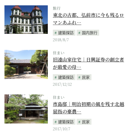
旅行
東北の古都、弘前市に今も残るロ
マンあふれ…
建築探訪
国内旅行
2018/8/7
住まい
旧遠山家住宅｜日興証券の創立者
が最愛の母…
建築探訪
民家
2017/12/12
住まい
市島邸｜明治初期の風を残す北越
屈指の豪農…
建築探訪
民家
2017/10/7