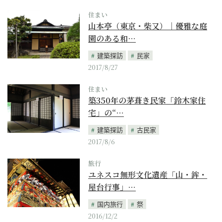
住まい
山本亭（東京・柴又）｜優雅な庭
園のある和…
建築探訪
民家
2017/8/27
住まい
築350年の茅葺き民家「鈴木家住
宅」の“…
建築探訪
古民家
2017/8/6
旅行
ユネスコ無形文化遺産「山・鉾・
屋台行事」…
国内旅行
祭
2016/12/2