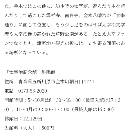
た。金木ではこの他に、幼少時の太宰が、遊んだり本を読
んだりして過ごした雲祥寺、南台寺、金木八幡宮が「太宰
通り」に面して位置し、もう少し足をのばせば太宰治文学
碑や太宰治像の置かれた芦野公園がある。たとえ太宰ファ
ンでなくとも、津軽地方観光の折には、立ち寄る価値のあ
る場所となっている。
「太宰治記念館 斜陽館」
住所：青森県五所川原市金木町朝日山412-1
電話：0173-53-2020
開館時間：5～10月は8：30～18：00（最終入館は17：3
0）、11～4月は9：00～17：00（最終入館は16：30）
休館日：12月29日
入館料（大人）：500円