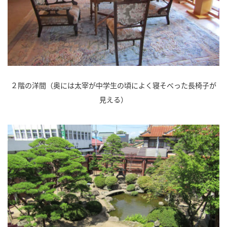
２階の洋間（奥には太宰が中学生の頃によく寝そべった長椅子が
見える）