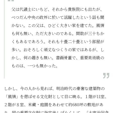
父は代議士にいちど、それから貴族院にも出たが、
べつだん中央の政界に於いて活躍したという話も聞
かない。この父は、ひどく大きい家を建てた。風情
も何も無い、ただ大きいのである。間数が三十ちか
くもあるであろう。それも十畳二十畳という部屋が
多い。おそろしく頑丈なつくりの家ではあるが、し
かし、何の趣きも無い。書画骨董で、重要美術級の
ものは、一つも無かった。
しかし、今の人から見れば、明治時代の豪奢な建築物の
「風情」を偲ばせる文化財として目に映る。１階が11室、
２階が８室、米蔵・庭園をあわせて約680坪の敷地があ
り、国の重要文化財に指定後しばらくして、「太宰治記念