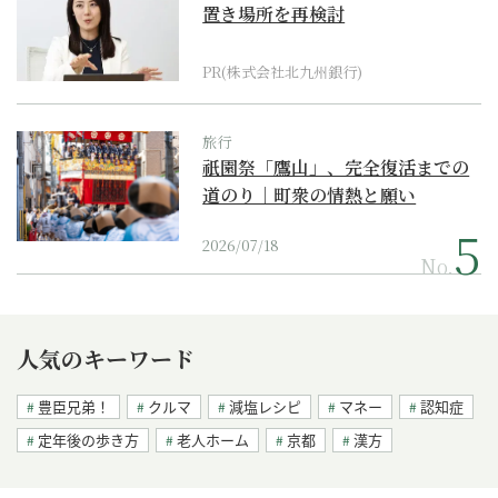
置き場所を再検討
PR(株式会社北九州銀行)
旅行
祇園祭「鷹山」、完全復活までの
道のり｜町衆の情熱と願い
2026/07/18
No.
人気のキーワード
豊臣兄弟！
クルマ
減塩レシピ
マネー
認知症
定年後の歩き方
老人ホーム
京都
漢方