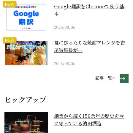
NEW
Google翻訳をChromeで使う基
本…
2026/08/06
NEW
夏にぴったりな焼酎アレンジを吉
尾編集長が…
2026/08/05
記事一覧へ
ピックアップ
創業から続く150余年の歴史を今
に守っている濵田酒造