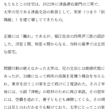
もともとこの住宅は、1922年に津島源右衛門の三男で、
太宰の兄である津島文治の新居として、実家
（つまり「斜
陽館」）
を建て増してできたもの。
正確には「離れ」であるが、堀江佐吉の四男伊三郎の設計
した、洋室１間、和室４間からなる、当時の基準では立派
な邸宅。
問題行動の絶えなかった太宰は、兄の文治とは絶縁状態に
あったが、33歳になって病床の母親を見舞う機会を与えら
れ、東京を出てこの家を立て続けに２度訪れた。その２年
後には、小説『津軽』の取材のために再び来訪。その翌年
には、空襲を逃れて、妻子ともども疎開してくる。その頃
には兄とのわだかまりも解けており、太宰にとってこの家