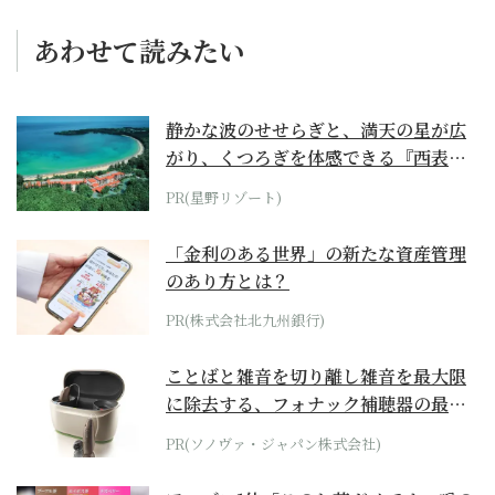
あわせて読みたい
静かな波のせせらぎと、満天の星が広
がり、くつろぎを体感できる『西表島
ホテル by...
PR(星野リゾート)
「金利のある世界」の新たな資産管理
のあり方とは？
PR(株式会社北九州銀行)
ことばと雑音を切り離し雑音を最大限
に除去する、フォナック補聴器の最上
位モデル
PR(ソノヴァ・ジャパン株式会社)