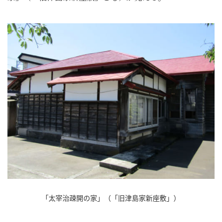
「太宰治疎開の家」（「旧津島家新座敷」）