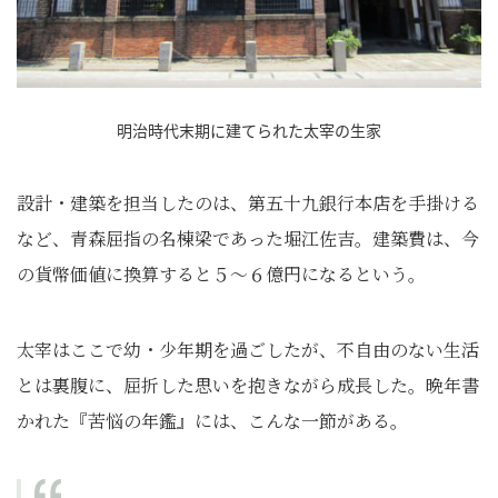
明治時代末期に建てられた太宰の生家
設計・建築を担当したのは、第五十九銀行本店を手掛ける
など、青森屈指の名棟梁であった堀江佐吉。建築費は、今
の貨幣価値に換算すると５～６億円になるという。
太宰はここで幼・少年期を過ごしたが、不自由のない生活
とは裏腹に、屈折した思いを抱きながら成長した。晩年書
かれた『苦悩の年鑑』には、こんな一節がある。