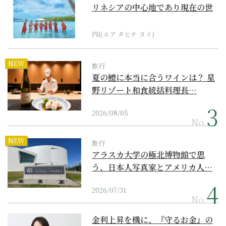
リネシアの中心地であり現在の世
界遺産からみえてくる...
PR(エア タヒチ ヌイ)
NEW
旅行
夏の鱧に本当に合うワインは？ 星
野リゾート和食統括料理長…
2026/08/05
No.
NEW
旅行
アラスカ大学の極北博物館で思
う、日本人写真家とアメリカ人…
2026/07/31
No.
金利上昇を機に、『守るお金』の