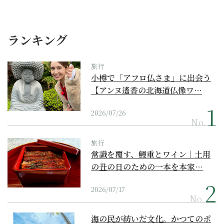
ランキング
旅行
小樽で「アフロ仏さま」に出会う
【アンヌ遙香の北海道仏像ワ…
2026/07/26
No.
旅行
常識を覆す、鰻重とワイン｜土用
の丑の日のための一本を本家…
2026/07/17
No.
海の民が紡いだ文化。かつてのポ