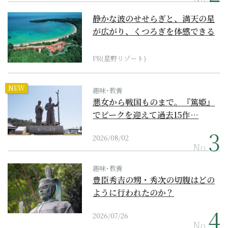
静かな波のせせらぎと、満天の星
が広がり、くつろぎを体感できる
『西表島ホテル by...
PR(星野リゾート)
NEW
趣味･教養
悪女から戦国ものまで。『篤姫』
でピークを迎えて過去15作…
2026/08/02
No.
趣味･教養
豊臣秀吉の甥・秀次の切腹はどの
ように行われたのか？
2026/07/26
No.