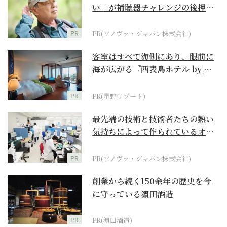
い」が補聴器チャレンジの後押し
に
PR
PR(ソノヴァ・ジャパン株式会社)
客室はすべて海側にあり、眼前に
海が広がる『西表島ホテル by 星
野リゾート』
PR
PR(星野リゾート)
最先端の技術と技術者たちの熱い
気持ちによって作られているオー
ダーメイド補聴器
PR
PR(ソノヴァ・ジャパン株式会社)
創業から続く150余年の歴史を今
に守っている濵田酒造
PR
PR(濵田酒造)