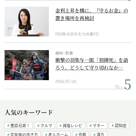
金利上昇を機に、『守るお金』の
置き場所を再検討
PR(株式会社北九州銀行)
趣味･教養
衝撃の羽柴与一郎「初陣死」を語
ろう。どうして守り切れなか…
2026/07/26
No.
人気のキーワード
豊臣兄弟！
クルマ
減塩レシピ
マネー
認知症
定年後の歩き方
老人ホーム
京都
漢方