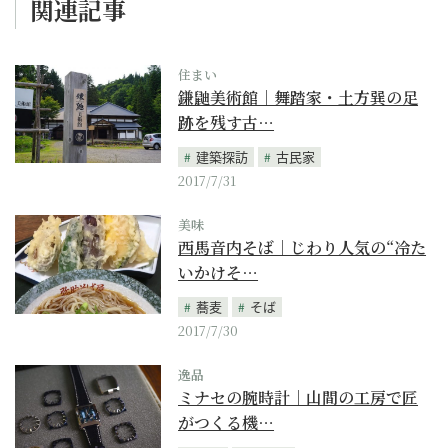
関連記事
住まい
鎌鼬美術館｜舞踏家・土方巽の足
跡を残す古…
建築探訪
古民家
2017/7/31
美味
西馬音内そば｜じわり人気の“冷た
いかけそ…
蕎麦
そば
2017/7/30
逸品
ミナセの腕時計｜山間の工房で匠
がつくる機…