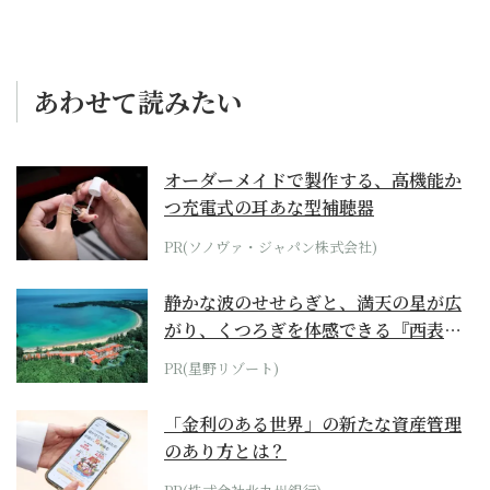
あわせて読みたい
オーダーメイドで製作する、高機能か
つ充電式の耳あな型補聴器
PR(ソノヴァ・ジャパン株式会社)
静かな波のせせらぎと、満天の星が広
がり、くつろぎを体感できる『西表島
ホテル by...
PR(星野リゾート)
「金利のある世界」の新たな資産管理
のあり方とは？