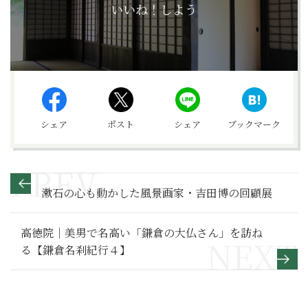
いいね！しよう
シェア
ポスト
シェア
ブックマーク
漱石の心も動かした風景画家・吉田博の回顧展
高徳院｜美男で名高い「鎌倉の大仏さん」を訪ね
る【鎌倉名刹紀行４】