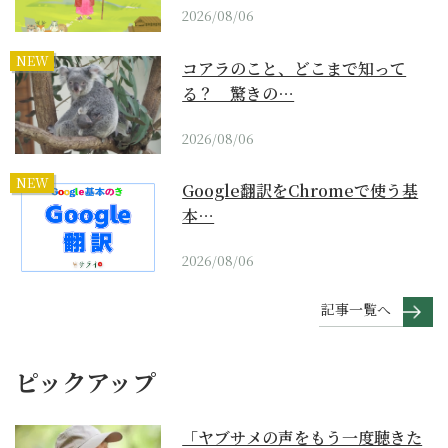
2026/08/06
NEW
コアラのこと、どこまで知って
る？ 驚きの…
2026/08/06
NEW
Google翻訳をChromeで使う基
本…
2026/08/06
記事一覧へ
ピックアップ
「ヤブサメの声をもう一度聴きた