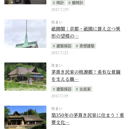
時計
腕時計
2017/7/29
住まい
祇園閣｜京都・祇園に聳え立つ異
形の望楼の…
建築探訪
奇想建築
2017/7/23
住まい
茅葺き民家の桃源郷！希有な景観
を支える職…
建築探訪
古民家
2017/7/19
住まい
築350年の茅葺き民家に住まう！重
要文化…