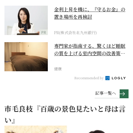
金利上昇を機に、『守るお金』の
置き場所を再検討
PR
PR(株式会社北九州銀行)
専門家が指南する、驚くほど睡眠
の質を上げる室内空間の改善策と
は
健康
Recommended by
記事一覧へ
市毛良枝『百歳の景色見たいと母は言
い』