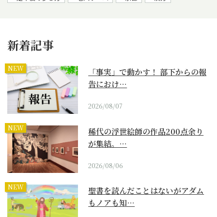
新着記事
NEW
「事実」で動かす！ 部下からの報
告におけ…
2026/08/07
NEW
稀代の浮世絵師の作品200点余り
が集結。…
2026/08/06
NEW
聖書を読んだことはないがアダム
もノアも知…