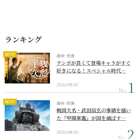
ランキング
NEW
趣味･教養
テンポが良くて登場キャラがすぐ
好きになる！スペシャル時代…
2026/08/02
No.
NEW
趣味･教養
戦国大名・武田信玄の事績を描い
た『甲陽軍鑑』が国を滅ぼす…
2026/08/02
No.