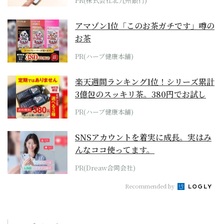
PR(株式会社北九州銀行)
アマゾン1位「このお茶ガチです」噂の
お茶
PR(ハーブ健康本舗)
楽天週間ランキング1位！シリーズ累計
3億包のスッキリ茶。380円でお試し
PR(ハーブ健康本舗)
SNSアカウントを着実に成長。実はみ
んなココ使ってます。
PR(Dreaw合同会社)
Recommended by