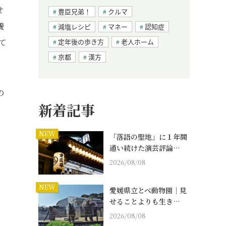
せ
豊臣兄弟！
クルマ
養
減塩レシピ
マネー
認知症
て
定年後の歩き方
老人ホーム
京都
漢方
の
新着記事
、
NEW
「落語の聖地」に１年間
通い続けた演芸評論…
2026/08/08
NEW
愛媛県立とべ動物園｜見
せることよりも生き…
2026/08/08