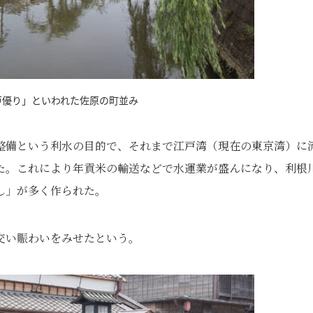
戸優り」といわれた佐原の町並み
整備という利水の目的で、それまで江戸湾（現在の東京湾）に
た。これにより年貢米の輸送などで水運業が盛んになり、利根
し」が多く作られた。
交い賑わいをみせたという。