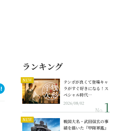
ランキング
NEW
テンポが良くて登場キャ
ラがすぐ好きになる！ス
ペシャル時代…
2026/08/02
No.
NEW
戦国大名・武田信玄の事
績を描いた『甲陽軍鑑』