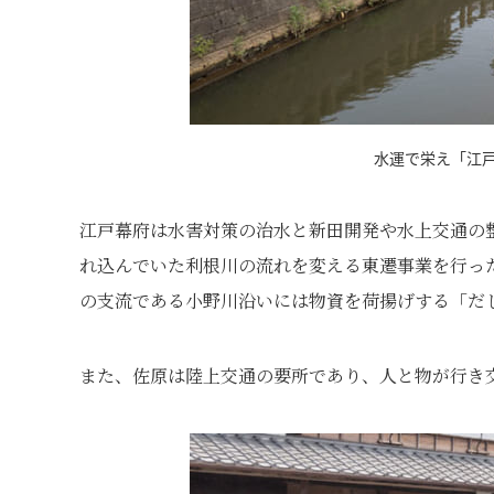
水運で栄え「江
江戸幕府は水害対策の治水と新田開発や水上交通の
れ込んでいた利根川の流れを変える東遷事業を行っ
の支流である小野川沿いには物資を荷揚げする「だ
また、佐原は陸上交通の要所であり、人と物が行き