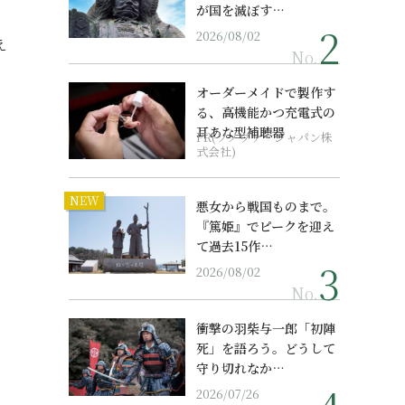
が国を滅ぼす…
2026/08/02
え
No.
オーダーメイドで製作す
る、高機能かつ充電式の
耳あな型補聴器
PR(ソノヴァ・ジャパン株
式会社)
NEW
悪女から戦国ものまで。
『篤姫』でピークを迎え
て過去15作…
2026/08/02
No.
衝撃の羽柴与一郎「初陣
死」を語ろう。どうして
守り切れなか…
2026/07/26