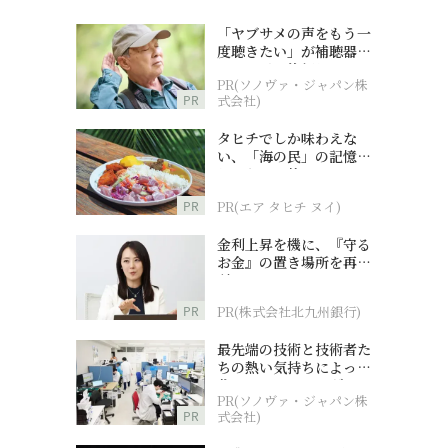
「ヤブサメの声をもう一
度聴きたい」が補聴器チ
ャレンジの後押しに
PR(ソノヴァ・ジャパン株
PR
式会社)
タヒチでしか味わえな
い、「海の民」の記憶へ
とつながる旅
PR
PR(エア タヒチ ヌイ)
金利上昇を機に、『守る
お金』の置き場所を再検
討
PR
PR(株式会社北九州銀行)
最先端の技術と技術者た
ちの熱い気持ちによって
作られているオーダーメ
PR(ソノヴァ・ジャパン株
イド補聴器
PR
式会社)