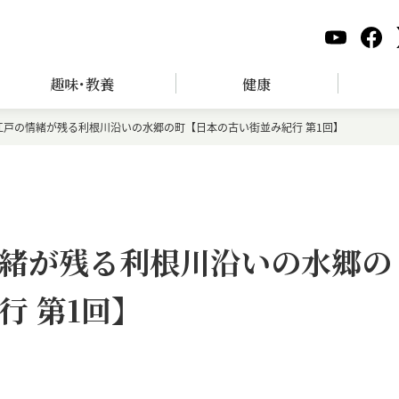
趣味･教養
健康
江戸の情緒が残る利根川沿いの水郷の町【日本の古い街並み紀行 第1回】
緒が残る利根川沿いの水郷の
行 第1回】