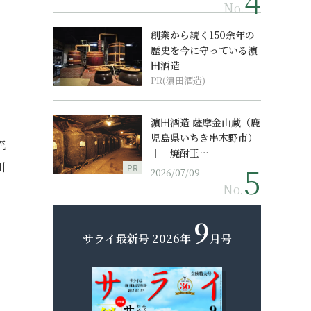
No.
創業から続く150余年の
歴史を今に守っている濵
田酒造
PR(濵田酒造)
濵田酒造 薩摩金山蔵（鹿
児島県いちき串木野市）
流
｜「焼酎王…
川
PR
2026/07/09
No.
9
サライ最新号
2026年
月号