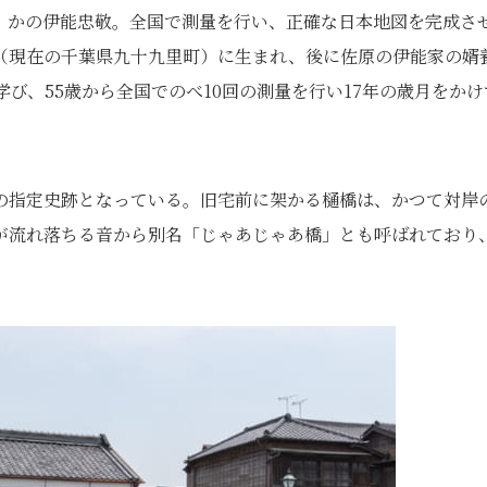
、かの伊能忠敬。全国で測量を行い、正確な日本地図を完成さ
（現在の千葉県九十九里町）に生まれ、後に佐原の伊能家の婿
び、55歳から全国でのべ10回の測量を行い17年の歳月をかけ
の指定史跡となっている。旧宅前に架かる樋橋は、かつて対岸
が流れ落ちる音から別名「じゃあじゃあ橋」とも呼ばれており