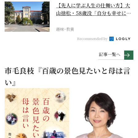
【先人に学ぶ人生の仕舞い方】大
山捨松・58歳没「自分も幸せにな
れその上お国のため...
趣味･教養
Recommended by
記事一覧へ
市毛良枝『百歳の景色見たいと母は言
い』