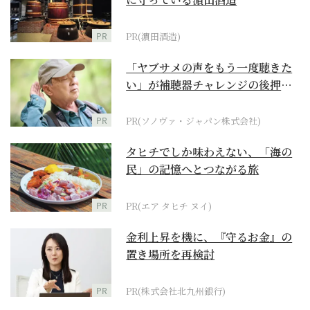
PR
PR(濵田酒造)
「ヤブサメの声をもう一度聴きた
い」が補聴器チャレンジの後押し
に
PR
PR(ソノヴァ・ジャパン株式会社)
タヒチでしか味わえない、「海の
民」の記憶へとつながる旅
PR
PR(エア タヒチ ヌイ)
金利上昇を機に、『守るお金』の
置き場所を再検討
PR
PR(株式会社北九州銀行)