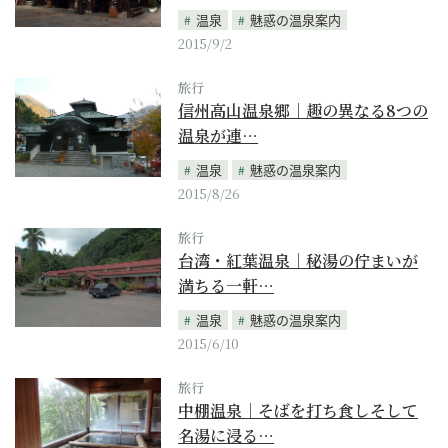
温泉
魅惑の温泉案内
2015/9/2
旅行
信州高山温泉郷｜趣の異なる8つの
温泉が連…
温泉
魅惑の温泉案内
2015/8/26
旅行
台湾・紅葉温泉｜秘湯の佇まいが
満ちる一軒…
温泉
魅惑の温泉案内
2015/6/10
旅行
中棚温泉｜そばを打ち食しそして
名湯に浸る…