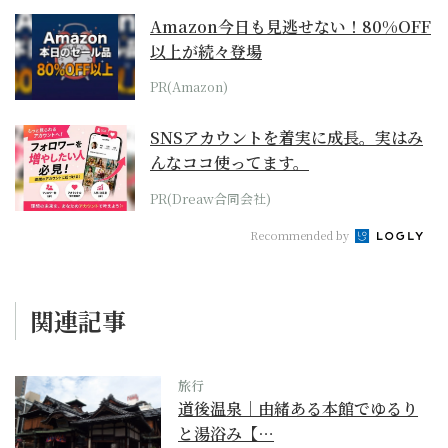
Amazon今日も見逃せない！80%OFF
以上が続々登場
PR(Amazon)
SNSアカウントを着実に成長。実はみ
んなココ使ってます。
PR(Dreaw合同会社)
Recommended by
関連記事
旅行
道後温泉｜由緒ある本館でゆるり
と湯浴み【…