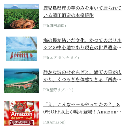
鹿児島県産の芋のみを用いて造られて
いる濵田酒造の本格焼酎
PR(濵田酒造)
海の民が紡いだ文化。かつてのポリネ
シアの中心地であり現在の世界遺産か
らみえてくる...
PR(エア タヒチ ヌイ)
静かな波のせせらぎと、満天の星が広
がり、くつろぎを体感できる『西表島
ホテル by...
PR(星野リゾート)
「え、こんなセールやってたの？」8
0％OFF以上が続々登場！Amazonの
本気が...
PR(Amazon)