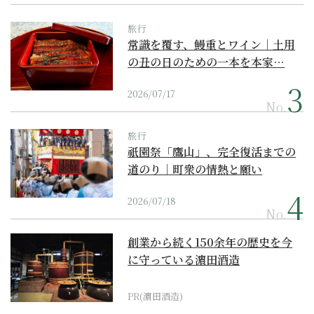
旅行
常識を覆す、鰻重とワイン｜土用
の丑の日のための一本を本家…
2026/07/17
No.
旅行
祇園祭「鷹山」、完全復活までの
道のり｜町衆の情熱と願い
2026/07/18
No.
創業から続く150余年の歴史を今
に守っている濵田酒造
PR(濵田酒造)