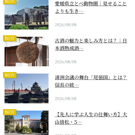
NEW
愛媛県立とべ動物園｜見せること
よりも生き…
2026/08/08
NEW
古酒の魅力と楽しみ方とは？｜日
本酒熟成酒…
2026/08/08
NEW
清洲会議の舞台「尾張国」とは？
信長の統…
2026/08/08
NEW
【先人に学ぶ人生の仕舞い方】大
山捨松・5…