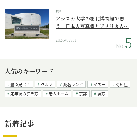
旅行
アラスカ大学の極北博物館で思
う、日本人写真家とアメリカ人…
2026/07/31
No.
人気のキーワード
豊臣兄弟！
クルマ
減塩レシピ
マネー
認知症
定年後の歩き方
老人ホーム
京都
漢方
新着記事