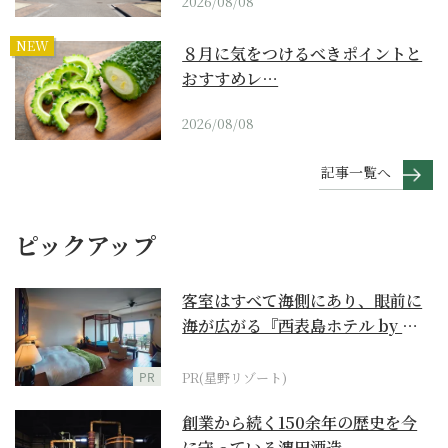
2026/08/08
NEW
８月に気をつけるべきポイントと
おすすめレ…
2026/08/08
記事一覧へ
ピックアップ
客室はすべて海側にあり、眼前に
海が広がる『西表島ホテル by 星
野リゾート』
PR
PR(星野リゾート)
創業から続く150余年の歴史を今
に守っている濵田酒造