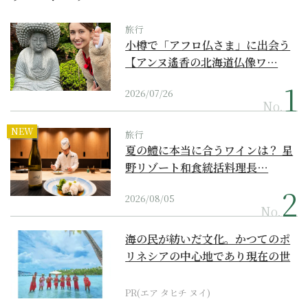
旅行
小樽で「アフロ仏さま」に出会う
【アンヌ遙香の北海道仏像ワ…
2026/07/26
No.
NEW
旅行
夏の鱧に本当に合うワインは？ 星
野リゾート和食統括料理長…
2026/08/05
No.
海の民が紡いだ文化。かつてのポ
リネシアの中心地であり現在の世
界遺産からみえてくる...
PR(エア タヒチ ヌイ)