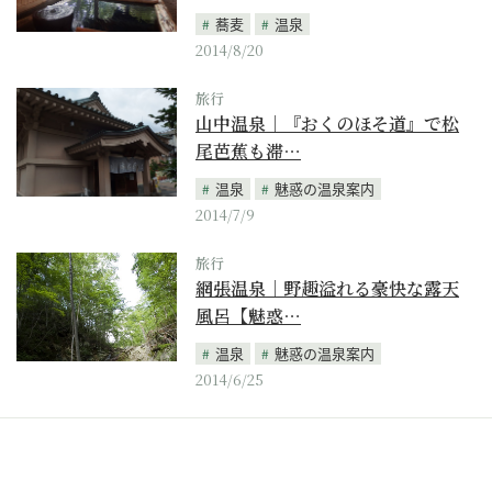
蕎麦
温泉
2014/8/20
旅行
山中温泉｜『おくのほそ道』で松
尾芭蕉も滞…
温泉
魅惑の温泉案内
2014/7/9
旅行
網張温泉｜野趣溢れる豪快な露天
風呂【魅惑…
温泉
魅惑の温泉案内
2014/6/25