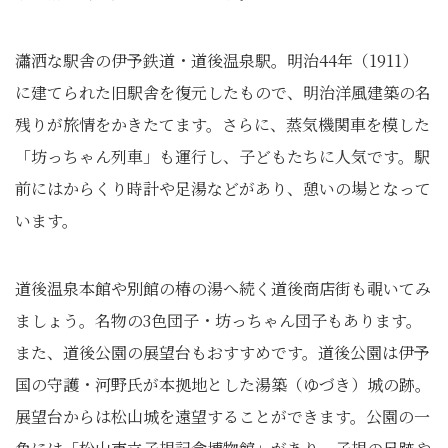
瀟洒な駅舎の伊予鉄道・道後温泉駅。明治44年（1911）
に建てられた旧駅舎を復元したもので、明治洋風建築の名
残りが旅情をかきたてます。さらに、蒸気機関車を模した
「坊っちゃん列車」も運行し、子どもたちに人気です。駅
前にはからくり時計や足湯などがあり、憩いの場となって
います。
道後温泉本館や別館の椿の湯へ続く道後商店街も覗いてみ
ましょう。名物の3色団子・坊っちゃん団子もあります。
また、道後公園の展望台もおすすめです。道後公園は伊予
国の守護・河野氏が本拠地とした湯築（ゆづき）城の跡。
展望台からは松山城を遠望することができます。公園の一