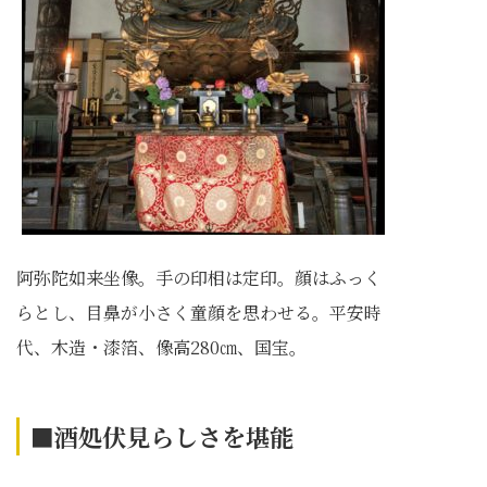
阿弥陀如来坐像。手の印相は定印。顔はふっく
らとし、目鼻が小さく童顔を思わせる。平安時
代、木造・漆箔、像高280㎝、国宝。
■酒処伏見らしさを堪能