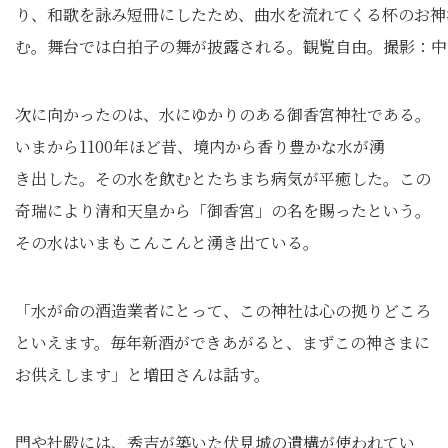
り、和歌を詠み短冊にしたため、曲水を流れてくる杯のお神
む。舞台では白拍子の舞が披露される。観覧自由。撮影：中
次に向かったのは、水にゆかりのある御香宮神社である。
いまから1100年ほど昔、境内から香り豊かな水が湧
き出した。その水を飲むとたちまち病気が平癒した。この
奇瑞により清和天皇から「御香宮」の名を賜ったという。
その水はいまもこんこんと湧き出ている。
「水が命の酒造業者にとって、この神社は心の拠りどころ
といえます。毎年新酒ができあがると、まずこの神さまに
お供えします」と増田さんは話す。
門や社殿には、秀吉が築いた伏見城の遺構が使われてい