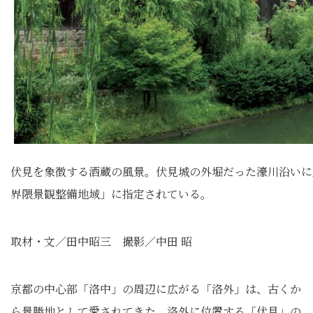
伏見を象徴する酒蔵の風景。伏見城の外堀だった濠川沿いに
界隈景観整備地域」に指定されている。
取材・文／田中昭三 撮影／中田 昭
京都の中心部「洛中」の周辺に広がる「洛外」は、古くか
ら景勝地として愛されてきた。洛外に位置する「伏見」の