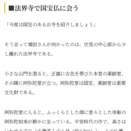
■法界寺で国宝仏に会う
「今度は国宝のあるお寺を紹介しましょう」
そう言って増田さんが向かったのは、伏見の中心部から少
し離れた法界寺である。
小さな山門を潜ると、正面に古色を帯びた本堂の薬師堂、
その隣に阿弥陀堂が立つ。阿弥陀堂は国宝、薬師堂は重要
文化財である。
阿弥陀堂に入ると、ふっくらとした顔に堂々とした体躯の
阿弥陀如来が静かに坐っている。平安時代の作で、高さは
いわゆる丈六（※像高１丈６尺（約4.8m））。この仏像