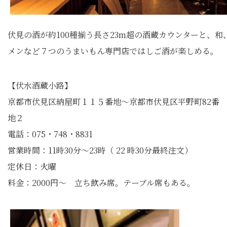
伏見の酒が約100種揃う長さ23m超の酒蔵カウンターと、和
メンなど７つのうまいもん専門店ではしご酒が楽しめる。
【伏水酒蔵小路】
京都市伏見区納屋町１１５番地～京都市伏見区平野町82番
地２
電話：075・748・8831
営業時間：11時30分～23時（ 22 時30分最終注文）
定休日：火曜
料金：2000円～ 立ち飲み席。テーブル席もある。