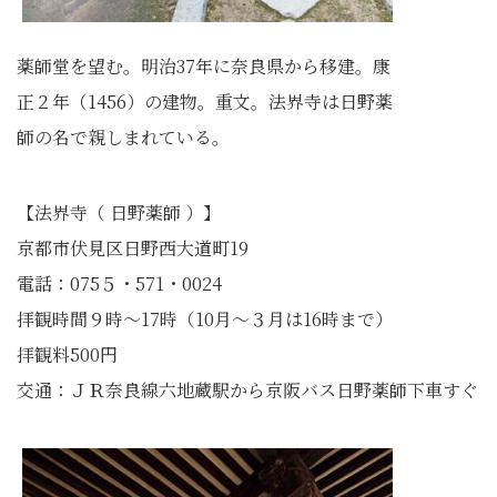
薬師堂を望む。明治37年に奈良県から移建。康
正２年（1456）の建物。重文。法界寺は日野薬
師の名で親しまれている。
【法界寺（ 日野薬師 ）】
京都市伏見区日野西大道町19
電話：075５・571・0024
拝観時間９時～17時（10月～３月は16時まで）
拝観料500円
交通：ＪＲ奈良線六地蔵駅から京阪バス日野薬師下車すぐ