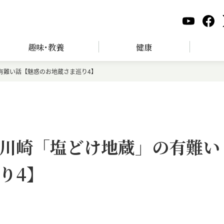
趣味･教養
健康
有難い話【魅惑のお地蔵さま巡り4】
川崎「塩どけ地蔵」の有難い
り4】