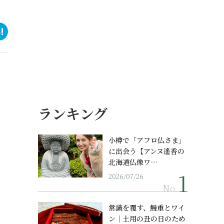
ランキング
小樽で「アフロ仏さま」
に出会う【アンヌ遙香の
北海道仏像ワ…
2026/07/26
No.
常識を覆す、鰻重とワイ
ン｜土用の丑の日のため