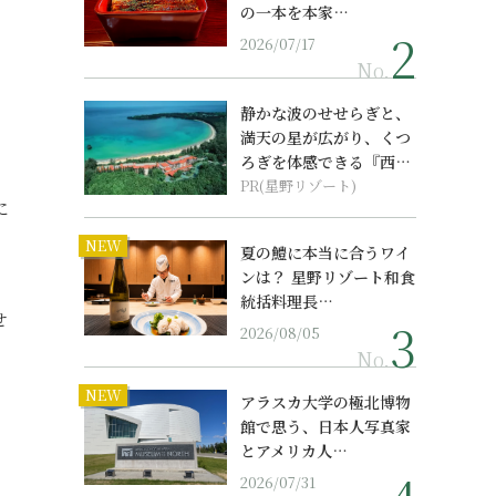
の一本を本家…
2026/07/17
No.
静かな波のせせらぎと、
満天の星が広がり、くつ
ろぎを体感できる『西表
島ホテル by...
PR(星野リゾート)
に
NEW
夏の鱧に本当に合うワイ
ンは？ 星野リゾート和食
統括料理長…
せ
2026/08/05
No.
NEW
アラスカ大学の極北博物
館で思う、日本人写真家
とアメリカ人…
2026/07/31