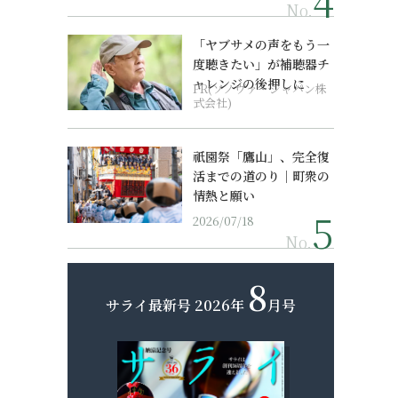
No.
「ヤブサメの声をもう一
度聴きたい」が補聴器チ
ャレンジの後押しに
PR(ソノヴァ・ジャパン株
式会社)
祇園祭「鷹山」、完全復
活までの道のり｜町衆の
情熱と願い
2026/07/18
No.
8
サライ最新号
2026年
月号