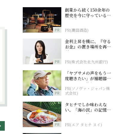
創業から続く150余年の
歴史を今に守っている濵
田酒造
PR
PR(濵田酒造)
金利上昇を機に、『守る
お金』の置き場所を再検
討
PR
PR(株式会社北九州銀行)
「ヤブサメの声をもう一
度聴きたい」が補聴器チ
ャレンジの後押しに
PR(ソノヴァ・ジャパン株
PR
式会社)
タヒチでしか味わえな
い、「海の民」の記憶へ
とつながる旅
PR
PR(エア タヒチ ヌイ)