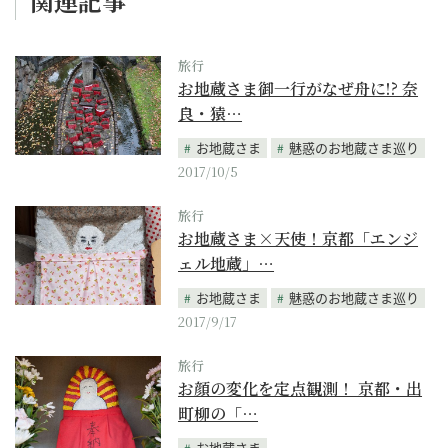
関連記事
旅行
お地蔵さま御一行がなぜ舟に!? 奈
良・猿…
お地蔵さま
魅惑のお地蔵さま巡り
2017/10/5
旅行
お地蔵さま×天使！京都「エンジ
ェル地蔵」…
お地蔵さま
魅惑のお地蔵さま巡り
2017/9/17
旅行
お顔の変化を定点観測！ 京都・出
町柳の「…
お地蔵さま