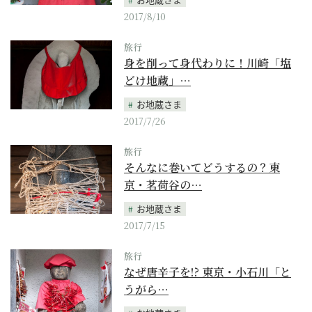
2017/8/10
旅行
身を削って身代わりに！川崎「塩
どけ地蔵」…
お地蔵さま
2017/7/26
旅行
そんなに巻いてどうするの？東
京・茗荷谷の…
お地蔵さま
2017/7/15
旅行
なぜ唐辛子を!? 東京・小石川「と
うがら…