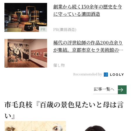
創業から続く150余年の歴史を今
に守っている濵田酒造
PR
PR(濵田酒造)
稀代の浮世絵師の作品200点余り
が集結。京都市京セラ美術館の
「浮世絵スーパークリ...
催し物
Recommended by
記事一覧へ
市毛良枝『百歳の景色見たいと母は言
い』