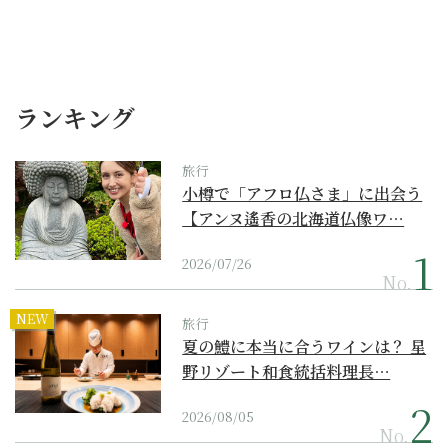
ランキング
旅行
小樽で「アフロ仏さま」に出会う
【アンヌ遙香の北海道仏像ワ…
2026/07/26
No.
NEW
旅行
夏の鱧に本当に合うワインは？ 星
野リゾート和食統括料理長…
2026/08/05
No.