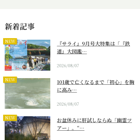
新着記事
NEW
『サライ』9月号大特集は「『鉄
道』大図鑑…
2026/08/07
NEW
101歳で亡くなるまで「初心」を胸
に高み…
2026/08/07
NEW
お盆休みに肝試しならぬ「幽霊ツ
アー」。“…