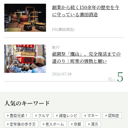
創業から続く150余年の歴史を今
に守っている濵田酒造
PR(濵田酒造)
旅行
祇園祭「鷹山」、完全復活までの
道のり｜町衆の情熱と願い
2026/07/18
No.
人気のキーワード
豊臣兄弟！
クルマ
減塩レシピ
マネー
認知症
定年後の歩き方
老人ホーム
京都
漢方