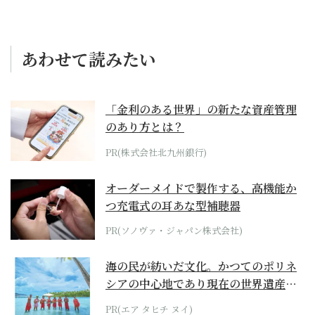
あわせて読みたい
「金利のある世界」の新たな資産管理
のあり方とは？
PR(株式会社北九州銀行)
オーダーメイドで製作する、高機能か
つ充電式の耳あな型補聴器
PR(ソノヴァ・ジャパン株式会社)
海の民が紡いだ文化。かつてのポリネ
シアの中心地であり現在の世界遺産か
らみえてくる...
PR(エア タヒチ ヌイ)