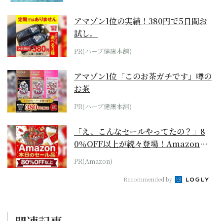
アマゾン1位の実績！380円で5日間お
試し。
PR(ハーブ健康本舗)
アマゾン1位「このお茶ガチです」噂の
お茶
PR(ハーブ健康本舗)
「え、こんなセールやってたの？」8
0％OFF以上が続々登場！Amazonの
本気が...
PR(Amazon)
Recommended by