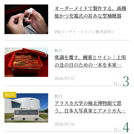
オーダーメイドで製作する、高機
能かつ充電式の耳あな型補聴器
PR(ソノヴァ・ジャパン株式会社)
旅行
常識を覆す、鰻重とワイン｜土用
の丑の日のための一本を本家…
2026/07/17
No.
NEW
旅行
アラスカ大学の極北博物館で思
う、日本人写真家とアメリカ人…
2026/07/31
No.