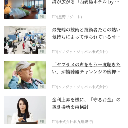
海が広がる『西表島ホテル by 星
野リゾート』
PR
PR(星野リゾート)
最先端の技術と技術者たちの熱い
気持ちによって作られているオー
ダーメイド補聴器
PR
PR(ソノヴァ・ジャパン株式会社)
「ヤブサメの声をもう一度聴きた
い」が補聴器チャレンジの後押し
に
PR
PR(ソノヴァ・ジャパン株式会社)
金利上昇を機に、『守るお金』の
置き場所を再検討
PR
PR(株式会社北九州銀行)