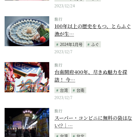
2023/12/24
旅行
100年以上の歴史をもつ、とらふぐ
漁が生…
2024年1月号
ふぐ
2023/12/7
旅行
台南開府400年、尽きぬ魅力を探
訪！ 今…
台湾
台南
2023/12/7
旅行
スーパー・コンビニに無料の袋はな
い!?｜…
台湾
台北