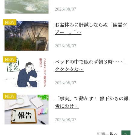
2026/08/07
NEW
お盆休みに肝試しならぬ「幽霊ツ
アー」。“…
2026/08/07
NEW
ベッドの中で眠れず朝３時……｜
クタクタな…
2026/08/07
NEW
「事実」で動かす！ 部下からの報
告におけ…
2026/08/07
記事一覧へ