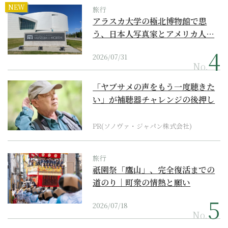
NEW
旅行
アラスカ大学の極北博物館で思
う、日本人写真家とアメリカ人…
2026/07/31
No.
「ヤブサメの声をもう一度聴きた
い」が補聴器チャレンジの後押し
に
PR(ソノヴァ・ジャパン株式会社)
旅行
祇園祭「鷹山」、完全復活までの
道のり｜町衆の情熱と願い
2026/07/18
No.