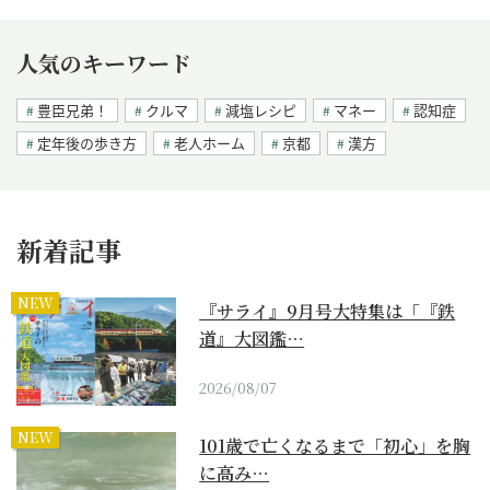
人気のキーワード
豊臣兄弟！
クルマ
減塩レシピ
マネー
認知症
定年後の歩き方
老人ホーム
京都
漢方
新着記事
NEW
『サライ』9月号大特集は「『鉄
道』大図鑑…
2026/08/07
NEW
101歳で亡くなるまで「初心」を胸
に高み…