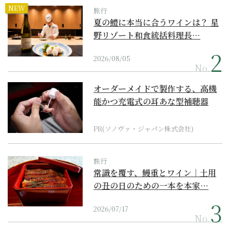
NEW
旅行
夏の鱧に本当に合うワインは？ 星
野リゾート和食統括料理長…
2026/08/05
No.
オーダーメイドで製作する、高機
能かつ充電式の耳あな型補聴器
PR(ソノヴァ・ジャパン株式会社)
旅行
常識を覆す、鰻重とワイン｜土用
の丑の日のための一本を本家…
2026/07/17
No.