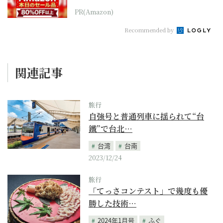
本気が...
PR(Amazon)
Recommended by
関連記事
旅行
自強号と普通列車に揺られて“台
鐵”で台北…
台湾
台南
2023/12/24
旅行
「てっさコンテスト」で幾度も優
勝した技術…
2024年1月号
ふぐ