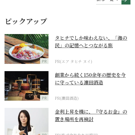
ピックアップ
タヒチでしか味わえない、「海の
民」の記憶へとつながる旅
PR
PR(エア タヒチ ヌイ)
創業から続く150余年の歴史を今
に守っている濵田酒造
PR
PR(濵田酒造)
金利上昇を機に、『守るお金』の
置き場所を再検討
PR