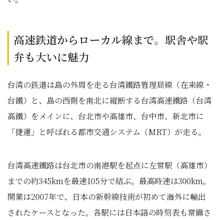
高速鉄道からローカル線まで。駅舎や駅
弁も大いに魅力
台湾の鉄道は島の外周を走る台湾鐵路管理局線（在来線・
台鐵）と、島の西側を南北に縦断する台湾高速鐵路（台湾
高鐵）をメインに、台北市や高雄市、台中市、新北市に
「捷運」と呼ばれる都市交通システム（MRT）が走る。
台湾高速鐵路は台北市の南港駅を起点に左営駅（高雄市）
までの約345kmを最速105分で結ぶ。最高時速は300km。
開業は2007年で、日本の新幹線技術が初めて海外に輸出
されたケースとなった。各駅には日本語の時刻表も常備さ