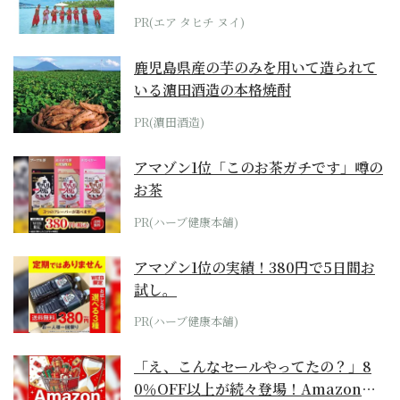
らみえてくる...
PR(エア タヒチ ヌイ)
鹿児島県産の芋のみを用いて造られて
いる濵田酒造の本格焼酎
PR(濵田酒造)
アマゾン1位「このお茶ガチです」噂の
お茶
PR(ハーブ健康本舗)
アマゾン1位の実績！380円で5日間お
試し。
PR(ハーブ健康本舗)
「え、こんなセールやってたの？」8
0％OFF以上が続々登場！Amazonの