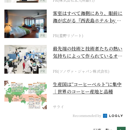
PR(株式会社北九州銀行)
客室はすべて海側にあり、眼前に
海が広がる『西表島ホテル by 星
野リゾート』
PR
PR(星野リゾート)
最先端の技術と技術者たちの熱い
気持ちによって作られているオー
ダーメイド補聴器
PR
PR(ソノヴァ・ジャパン株式会社)
生産国は“コーヒーベルト“に集中
｜世界のコーヒー産地と品種
サライ
Recommended by