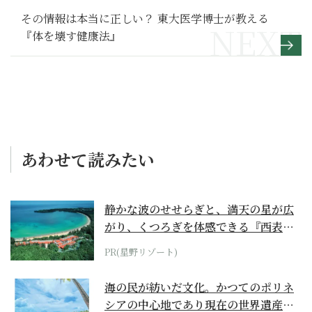
その情報は本当に正しい？ 東大医学博士が教える
『体を壊す健康法』
あわせて読みたい
静かな波のせせらぎと、満天の星が広
がり、くつろぎを体感できる『西表島
ホテル by...
PR(星野リゾート)
海の民が紡いだ文化。かつてのポリネ
シアの中心地であり現在の世界遺産か