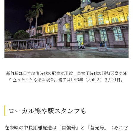
新竹駅は日本統治時代の駅舎が現役。皇太子時代の昭和天皇が降
り立ったこともある駅舎。竣工は1913年（大正２）３月31日。
ローカル線や駅スタンプも
在来線の中長距離輸送は「自強号」と「莒光号」（それぞ