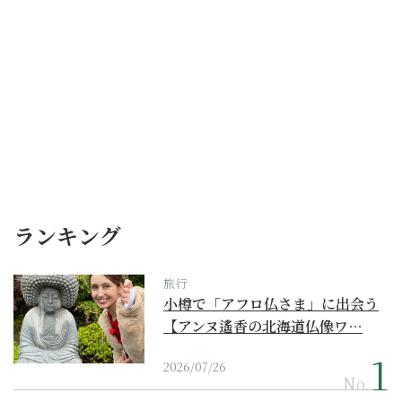
ランキング
旅行
小樽で「アフロ仏さま」に出会う
【アンヌ遙香の北海道仏像ワ…
2026/07/26
No.