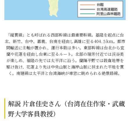
「縦貫線」とも呼ばれる西部幹線は最重要幹線。基隆を起点に台
北、新竹、台中、嘉義、台南を経由し高雄に至る404.５km。都市
間輸送に主軸が置かれ、運行本数は多い。東部幹線は台北から宜
蘭や花蓮を経由し台東に至るルート。北部の瑞芳付近では渓谷美
が楽しめ、福隆の先では太平洋に沿う。蘭陽平野では穀倉地帯を
駆け抜け、花蓮より先は中央山脈と海岸山脈に挟まれた平地を貫
く。南廻線は太平洋と台湾海峡が車窓に眺められる絶景路線。
解説 片倉佳史さん（台湾在住作家・武蔵
野大学客員教授）