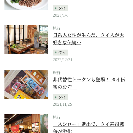
タイ
2023/1/6
旅行
日系人女性が生んだ、タイ人が大
好きな伝統…
タイ
2022/12/21
旅行
非代替性トークンも登場！ タイ伝
統のお守…
タイ
2021/11/25
旅行
「スシロー」進出で、タイ寿司戦
争が激化