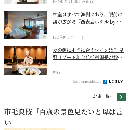
PR
PR(株式会社北九州銀行)
客室はすべて海側にあり、眼前に
海が広がる『西表島ホテル by 星
野リゾート』
PR
PR(星野リゾート)
夏の鱧に本当に合うワインは？ 星
野リゾート和食統括料理長が検証
【ワイン×和食 至...
旅行
Recommended by
記事一覧へ
市毛良枝『百歳の景色見たいと母は言
い』