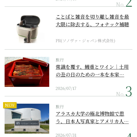
No.
ことばと雑音を切り離し雑音を最
大限に除去する、フォナック補聴
器の最上位モデル
PR(ソノヴァ・ジャパン株式会社)
旅行
常識を覆す、鰻重とワイン｜土用
の丑の日のための一本を本家…
2026/07/17
No.
NEW
旅行
アラスカ大学の極北博物館で思
う、日本人写真家とアメリカ人…
2026/07/31