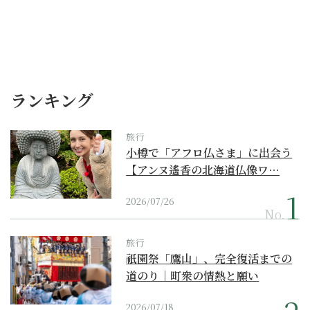
ランキング
旅行
小樽で「アフロ仏さま」に出会う
【アンヌ遙香の北海道仏像ワ…
2026/07/26
No.
旅行
祇園祭「鷹山」、完全復活までの
道のり｜町衆の情熱と願い
2026/07/18