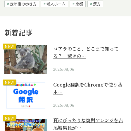
定年後の歩き方
老人ホーム
京都
漢方
新着記事
NEW
コアラのこと、どこまで知って
る？ 驚きの…
2026/08/06
NEW
Google翻訳をChromeで使う基
本…
2026/08/06
NEW
夏にぴったりな焼酎アレンジを吉
尾編集長が…