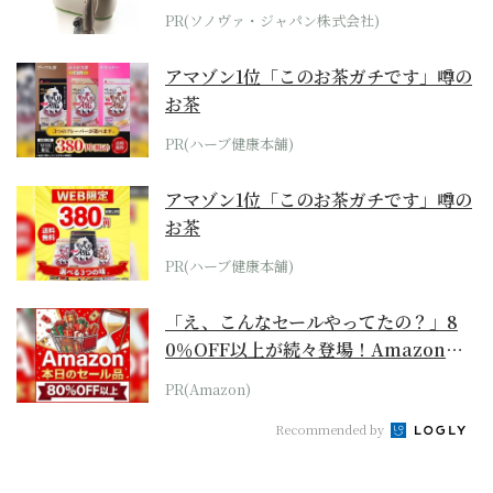
位モデル
PR(ソノヴァ・ジャパン株式会社)
アマゾン1位「このお茶ガチです」噂の
お茶
PR(ハーブ健康本舗)
アマゾン1位「このお茶ガチです」噂の
お茶
PR(ハーブ健康本舗)
「え、こんなセールやってたの？」8
0％OFF以上が続々登場！Amazonの
本気が...
PR(Amazon)
Recommended by