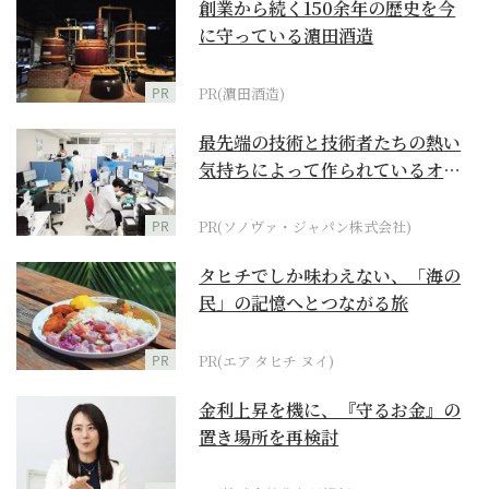
創業から続く150余年の歴史を今
に守っている濵田酒造
PR
PR(濵田酒造)
最先端の技術と技術者たちの熱い
気持ちによって作られているオー
ダーメイド補聴器
PR
PR(ソノヴァ・ジャパン株式会社)
タヒチでしか味わえない、「海の
民」の記憶へとつながる旅
PR
PR(エア タヒチ ヌイ)
金利上昇を機に、『守るお金』の
置き場所を再検討