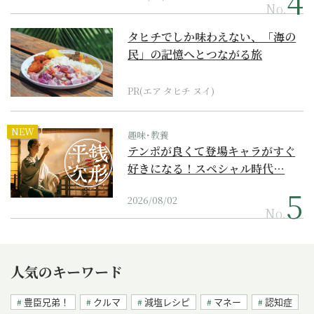
No.
タヒチでしか味わえない、「海の
民」の記憶へとつながる旅
PR(エア タヒチ ヌイ)
NEW
趣味･教養
テンポが良くて登場キャラがすぐ
好きになる！スペシャル時代…
2026/08/02
No.
人気のキーワード
豊臣兄弟！
クルマ
減塩レシピ
マネー
認知症