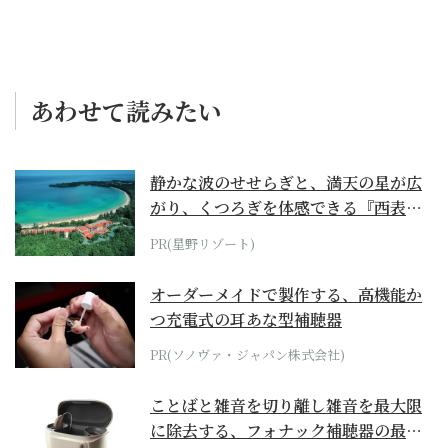
あわせて読みたい
静かな波のせせらぎと、満天の星が広
がり、くつろぎを体感できる『西表島
ホテル by...
PR(星野リゾート)
オーダーメイドで製作する、高機能か
つ充電式の耳あな型補聴器
PR(ソノヴァ・ジャパン株式会社)
ことばと雑音を切り離し雑音を最大限
に除去する、フォナック補聴器の最上