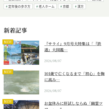
定年後の歩き方
老人ホーム
京都
漢方
新着記事
NEW
『サライ』9月号大特集は「『鉄
道』大図鑑…
2026/08/07
NEW
101歳で亡くなるまで「初心」を胸
に高み…
2026/08/07
NEW
お盆休みに肝試しならぬ「幽霊ツ