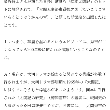
染谷将太さんが演じた喜多川歌麿も『絵本太閤記』のヒッ
トに触発されて、『太閤五妻洛東遊観之図（たいこうごさ
いらくとうゆうかんのず）』と題した浮世絵を出版したほ
どです。
Ｉ：つまり、草履を温めるというエピソードは、秀吉が亡
くなってから200年後に描かれた物語ということなのです
ね。
Ａ：現在は、大河ドラマが始まると関連する書籍が多数刊
行されますが、大河ドラマ黎明期の1965年の『太閤記』
にはすでにそうした枠組みがあったようです。同年に刊行
された『太閤記の研究』（徳間書店）の著者は、戦国史の
大家だった桑田忠親先生ですが、同書には、「太閤秀吉の