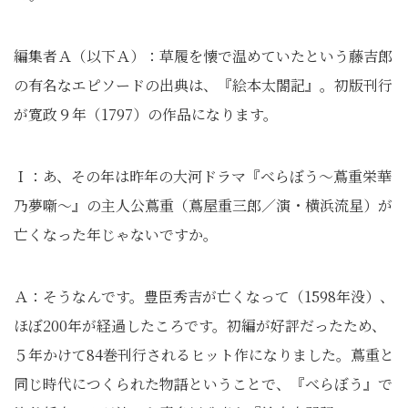
編集者Ａ（以下Ａ）：草履を懐で温めていたという藤吉郎
の有名なエピソードの出典は、『絵本太閤記』。初版刊行
が寛政９年（1797）の作品になります。
Ｉ：あ、その年は昨年の大河ドラマ『べらぼう～蔦重栄華
乃夢噺～』の主人公蔦重（蔦屋重三郎／演・横浜流星）が
亡くなった年じゃないですか。
Ａ：そうなんです。豊臣秀吉が亡くなって（1598年没）、
ほぼ200年が経過したころです。初編が好評だったため、
５年かけて84巻刊行されるヒット作になりました。蔦重と
同じ時代につくられた物語ということで、『べらぼう』で