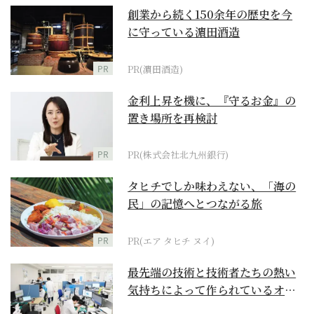
創業から続く150余年の歴史を今
に守っている濵田酒造
PR
PR(濵田酒造)
金利上昇を機に、『守るお金』の
置き場所を再検討
PR
PR(株式会社北九州銀行)
タヒチでしか味わえない、「海の
民」の記憶へとつながる旅
PR
PR(エア タヒチ ヌイ)
最先端の技術と技術者たちの熱い
気持ちによって作られているオー
ダーメイド補聴器