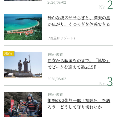
2026/08/02
No.
静かな波のせせらぎと、満天の星
が広がり、くつろぎを体感できる
『西表島ホテル by...
PR(星野リゾート)
NEW
趣味･教養
悪女から戦国ものまで。『篤姫』
でピークを迎えて過去15作…
2026/08/02
No.
趣味･教養
衝撃の羽柴与一郎「初陣死」を語
ろう。どうして守り切れなか…