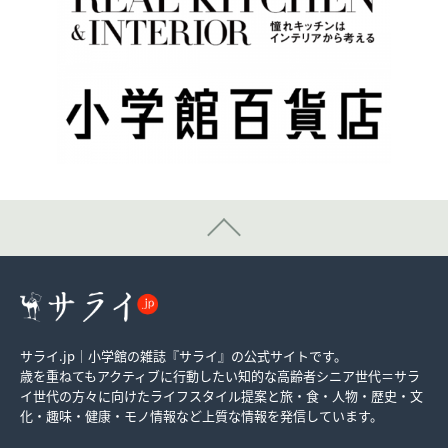
サライ.jp｜小学館の雑誌『サライ』の公式サイトです。
歳を重ねてもアクティブに行動したい知的な高齢者シニア世代＝サラ
イ世代の方々に向けたライフスタイル提案と旅・食・人物・歴史・文
化・趣味・健康・モノ情報など上質な情報を発信しています。