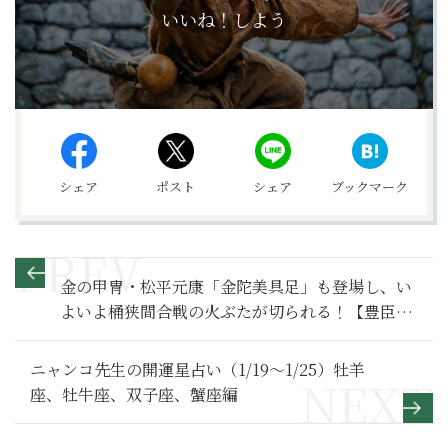
いいね！しよう
シェア
ポスト
シェア
ブックマーク
金の甲冑・松平元康「金陀美具足」も登場し、い
よいよ桶狭間合戦の火ぶたが切られる！【豊臣兄
弟！ 満喫リポート】３
ニャンコ先生の開運星占い（1/19～1/25）牡羊
座、牡牛座、双子座、蟹座編