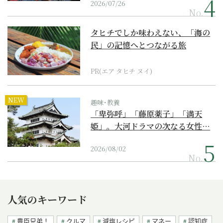
2026/07/26
No.
タヒチでしか味わえない、「海の
民」の記憶へとつながる旅
PR(エア タヒチ ヌイ)
NEW
趣味･教養
「卑弥呼」「藤原薬子」「満天
姫」。大河ドラマの次なる女性…
2026/08/02
No.
人気のキーワード
豊臣兄弟！
クルマ
減塩レシピ
マネー
認知症