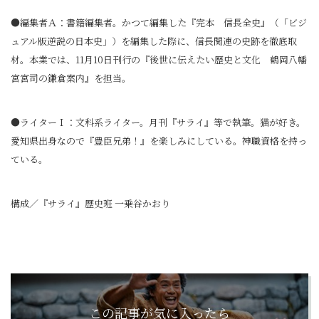
●編集者Ａ：書籍編集者。かつて編集した『完本 信長全史』（「ビジ
ュアル版逆説の日本史」）を編集した際に、信長関連の史跡を徹底取
材。本業では、11月10日刊行の『後世に伝えたい歴史と文化 鶴岡八幡
宮宮司の鎌倉案内』を担当。
●ライターＩ：文科系ライター。月刊『サライ』等で執筆。猫が好き。
愛知県出身なので『豊臣兄弟！』を楽しみにしている。神職資格を持っ
ている。
構成／『サライ』歴史班 一乗谷かおり
この記事が気に入ったら