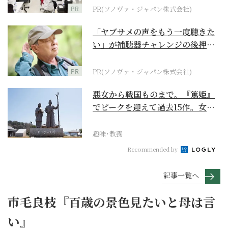
PR
PR(ソノヴァ・ジャパン株式会社)
「ヤブサメの声をもう一度聴きた
い」が補聴器チャレンジの後押し
に
PR
PR(ソノヴァ・ジャパン株式会社)
悪女から戦国ものまで。『篤姫』
でピークを迎えて過去15作。女性
が主人公の作品を振...
趣味･教養
Recommended by
記事一覧へ
市毛良枝『百歳の景色見たいと母は言
い』