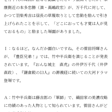
康側近の本多忠勝（演・髙嶋政宏）が、万千代に対して、
かつて羽柴秀吉は信長の草履取りとして忠勤を励んで引き
上げられたことを示して、「どこにおっても才覚は人が見
ておるもの」と励ました場面がありました。
Ｉ：なるほど。なんだか面白いですね。その菅田将暉さん
が、『豊臣兄弟！』では、竹中半兵衛を演じることが発表
されています。『おんな城主 直虎』の井伊万千代（井伊
直政）、『鎌倉殿の13人』の源義経に続いての大河ドラマ
登場です。
Ａ：竹中半兵衛は藤吉郎の「軍師」で、織田家の美濃攻略
に功績のあった人物として知られています。菅田さんがど