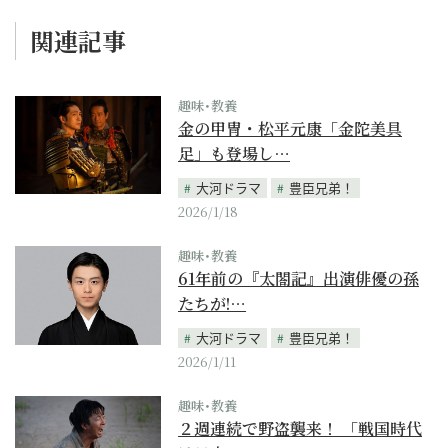
関連記事
趣味･教養
金の甲冑・松平元康「金陀美具
足」も登場し…
大河ドラマ
豊臣兄弟！
2026/1/18
趣味･教養
61年前の『太閤記』出演俳優の孫
たちが!…
大河ドラマ
豊臣兄弟！
2026/1/11
趣味･教養
２週連続で野盗襲来！ 「戦国時代