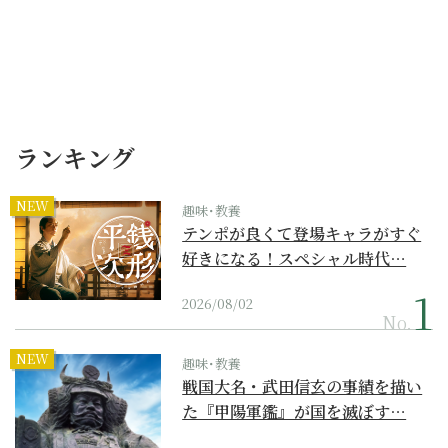
ランキング
NEW
趣味･教養
テンポが良くて登場キャラがすぐ
好きになる！スペシャル時代…
2026/08/02
No.
NEW
趣味･教養
戦国大名・武田信玄の事績を描い
た『甲陽軍鑑』が国を滅ぼす…