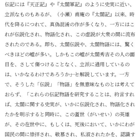
伝記には『天正記』や『太閤軍記』のように史実に近い、
立派なものもあるが、（小瀬）甫庵の『太閤記』以来、時
代を降るにつれて、真偽混淆の作が多くなり、一方にはこ
れが伝説化され、物語化され、この虚説が大衆の間に流布
されたのである。即ち、太閤伝説や、太閤物語には、驚く
べきほどの嘘が多い。しかもこの嘘が太閤秀吉その人の面
目を、さして傷つけることなく、立派に通用しているの
は、いかなるわけであろうか――」と解説しています。一方
で、そうした「伝説」「物語」を無意味なものとは考えて
おらず、「これらの伝記物語を研究することは、約言すれ
ば、太閤に関する史実が、いかに伝説化され、物語化され
たかを明示すると同時に、この蓋世（がいせい）の英雄
が、その在世中に、もしくは、死後において、いかにわが
国民の間に崇拝され、敬慕され、私淑されたかを、認識す