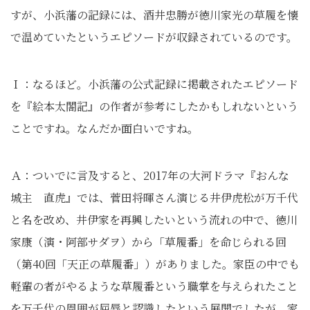
すが、小浜藩の記録には、酒井忠勝が徳川家光の草履を懐
で温めていたというエピソードが収録されているのです。
Ｉ：なるほど。小浜藩の公式記録に掲載されたエピソード
を『絵本太閤記』の作者が参考にしたかもしれないという
ことですね。なんだか面白いですね。
Ａ：ついでに言及すると、2017年の大河ドラマ『おんな
城主 直虎』では、菅田将暉さん演じる井伊虎松が万千代
と名を改め、井伊家を再興したいという流れの中で、徳川
家康（演・阿部サダヲ）から「草履番」を命じられる回
（第40回「天正の草履番」）がありました。家臣の中でも
軽輩の者がやるような草履番という職掌を与えられたこと
を万千代の周囲が屈辱と認識したという展開でしたが、家