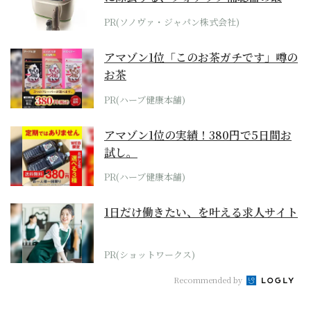
位モデル
PR(ソノヴァ・ジャパン株式会社)
アマゾン1位「このお茶ガチです」噂の
お茶
PR(ハーブ健康本舗)
アマゾン1位の実績！380円で5日間お
試し。
PR(ハーブ健康本舗)
1日だけ働きたい、を叶える求人サイト
PR(ショットワークス)
Recommended by