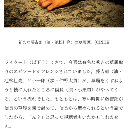
新たな藤吉郎（演・池松壮亮）の草履譚。(C)NHK
ライターＩ（以下Ｉ）：さて、今週は有名な秀吉の草履取
りのエピソードがアレンジされていました。藤吉郎（演・
池松壮亮）と小一郎（演・仲野太賀）が、草履をくすねよ
うと懐に入れたところに信長（演・小栗旬）がやってく
る、という流れでした。もともとは、寒い時期に藤吉郎が
信長の草履を懐で温めて、信長から褒められるという話で
したから、「ん？」と思った視聴者もいたかもしれませ
ん。