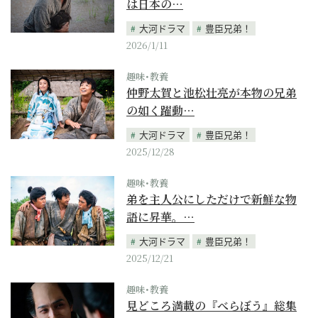
は日本の…
大河ドラマ
豊臣兄弟！
2026/1/11
趣味･教養
仲野太賀と池松壮亮が本物の兄弟
の如く躍動…
大河ドラマ
豊臣兄弟！
2025/12/28
趣味･教養
弟を主人公にしただけで新鮮な物
語に昇華。…
大河ドラマ
豊臣兄弟！
2025/12/21
趣味･教養
見どころ満載の『べらぼう』総集