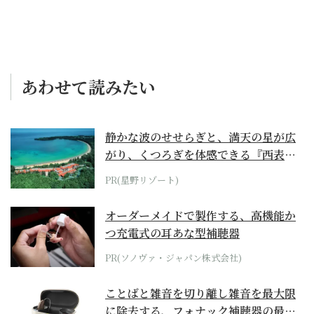
あわせて読みたい
静かな波のせせらぎと、満天の星が広
がり、くつろぎを体感できる『西表島
ホテル by...
PR(星野リゾート)
オーダーメイドで製作する、高機能か
つ充電式の耳あな型補聴器
PR(ソノヴァ・ジャパン株式会社)
ことばと雑音を切り離し雑音を最大限
に除去する、フォナック補聴器の最上