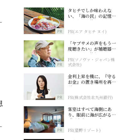
タヒチでしか味わえな
い、「海の民」の記憶へ
とつながる旅
ー
PR
PR(エア タヒチ ヌイ)
「ヤブサメの声をもう一
度聴きたい」が補聴器チ
ャレンジの後押しに
PR(ソノヴァ・ジャパン株
PR
式会社)
金利上昇を機に、『守る
お金』の置き場所を再検
討
PR
PR(株式会社北九州銀行)
恩
客室はすべて海側にあ
り、眼前に海が広がる
『西表島ホテル by 星野
リゾート』
ー
PR
PR(星野リゾート)