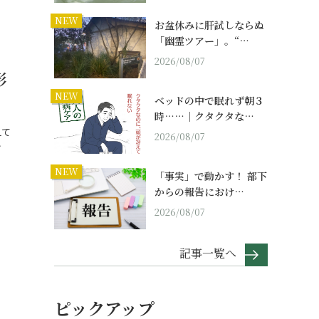
NEW
お盆休みに肝試しならぬ
「幽霊ツアー」。“…
2026/08/07
形
NEW
ベッドの中で眠れず朝３
時……｜クタクタな…
えて
2026/08/07
…
NEW
「事実」で動かす！ 部下
からの報告におけ…
2026/08/07
記事一覧へ
ピックアップ