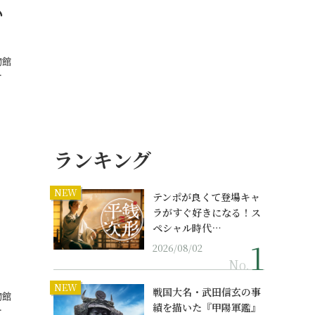
仏
物館
…
ランキング
NEW
テンポが良くて登場キャ
ラがすぐ好きになる！ス
ペシャル時代…
！
2026/08/02
No.
NEW
戦国大名・武田信玄の事
物館
績を描いた『甲陽軍鑑』
…