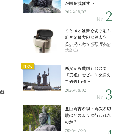
が国を滅ぼす…
2026/08/02
No.
ことばと雑音を切り離し
雑音を最大限に除去す
る、フォナック補聴器の
PR(ソノヴァ・ジャパン株
最上位モデル
式会社)
NEW
！
悪女から戦国ものまで。
『篤姫』でピークを迎え
て過去15作…
2026/08/02
物館
No.
…
豊臣秀吉の甥・秀次の切
腹はどのように行われた
のか？
2026/07/26