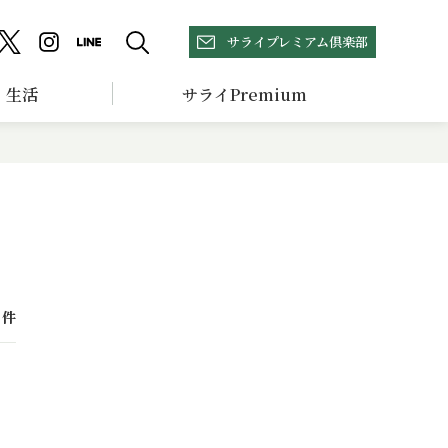
サライプレミアム倶楽部
生活
サライPremium
件