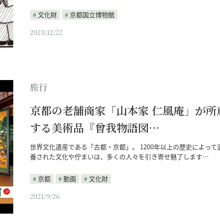
文化財
京都国立博物館
2023/12/22
旅行
京都の老舗商家「山本家 仁風庵」が所
する美術品『曾我物語図…
世界文化遺産である「古都・京都」。 1200年以上の歴史によって
養された文化や佇まいは、多くの人々を引き寄せ魅了します…
京都
動画
文化財
2021/9/26