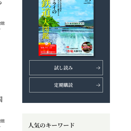
も
物館
…
試し読み
定期購読
国
物館
人気のキーワード
…