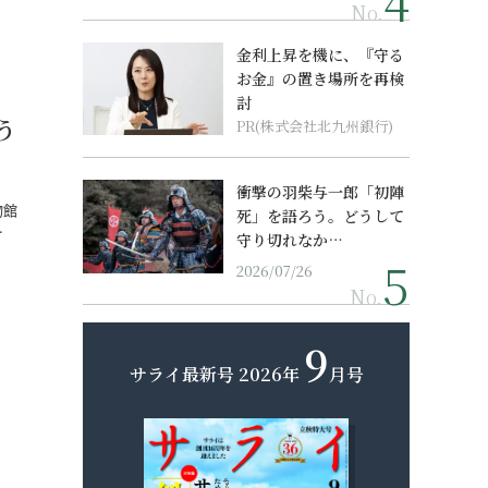
No.
金利上昇を機に、『守る
お金』の置き場所を再検
討
う
PR(株式会社北九州銀行)
衝撃の羽柴与一郎「初陣
物館
死」を語ろう。どうして
…
守り切れなか…
2026/07/26
No.
9
サライ最新号
2026年
月号