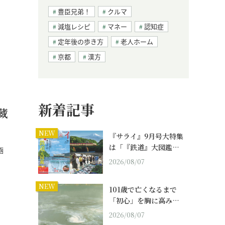
豊臣兄弟！
クルマ
減塩レシピ
マネー
認知症
定年後の歩き方
老人ホーム
京都
漢方
新着記事
蔵
NEW
『サライ』9月号大特集
は「『鉄道』大図鑑…
涵
2026/08/07
NEW
101歳で亡くなるまで
「初心」を胸に高み…
2026/08/07