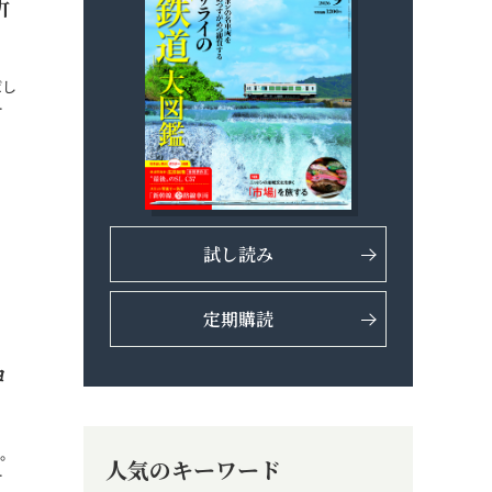
所
ばし
…
試し読み
定期購読
ョ
。
人気のキーワード
…