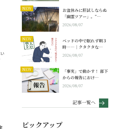
NEW
お盆休みに肝試しならぬ
「幽霊ツアー」。“…
2026/08/07
｜
NEW
ベッドの中で眠れず朝３
時……｜クタクタな…
はい
2026/08/07
…
NEW
「事実」で動かす！ 部下
からの報告におけ…
2026/08/07
記事一覧へ
ピックアップ
確