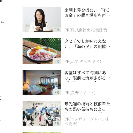
金利上昇を機に、『守る
お金』の置き場所を再検
討
いこ
…
PR
PR(株式会社北九州銀行)
タヒチでしか味わえな
い、「海の民」の記憶へ
とつながる旅
PR
PR(エア タヒチ ヌイ)
客室はすべて海側にあ
り、眼前に海が広がる
『西表島ホテル by 星野
リゾート』
PR
PR(星野リゾート)
専
最先端の技術と技術者た
ちの熱い気持ちによって
作られているオーダーメ
PR(ソノヴァ・ジャパン株
イド補聴器
で
PR
式会社)