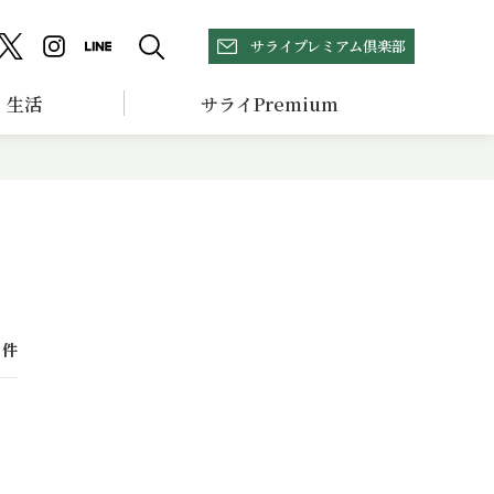
サライプレミアム倶楽部
生活
サライPremium
件