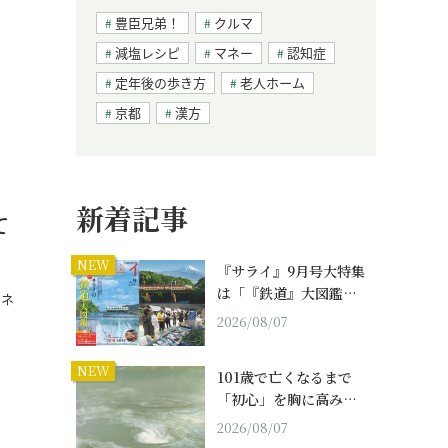
豊臣兄弟！
クルマ
減塩レシピ
マネー
認知症
定年後の歩き方
老人ホーム
京都
漢方
新着記事
て
NEW
『サライ』9月号大特集
は「『鉄道』大図鑑…
ジネ
2026/08/07
NEW
101歳で亡くなるまで
「初心」を胸に高み…
2026/08/07