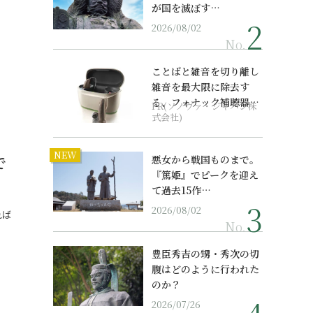
が国を滅ぼす…
2026/08/02
No.
ことばと雑音を切り離し
雑音を最大限に除去す
る、フォナック補聴器の
PR(ソノヴァ・ジャパン株
最上位モデル
式会社)
NEW
で
悪女から戦国ものまで。
『篤姫』でピークを迎え
て過去15作…
2026/08/02
れば
No.
…
豊臣秀吉の甥・秀次の切
腹はどのように行われた
のか？
2026/07/26