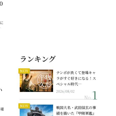
0
に
…
ランキング
NEW
テンポが良くて登場キャ
ラがすぐ好きになる！ス
ペシャル時代…
い
2026/08/02
No.
NEW
戦国大名・武田信玄の事
て確
績を描いた『甲陽軍鑑』
…