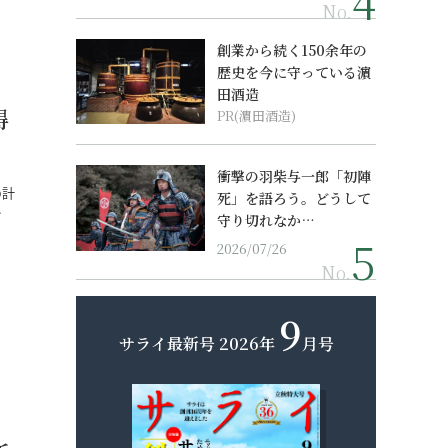
No.
創業から続く150余年の
歴史を今に守っている濵
田酒造
得
PR(濵田酒造)
衝撃の羽柴与一郎「初陣
の計
死」を語ろう。どうして
…
守り切れなか…
2026/07/26
No.
9
サライ最新号
2026年
月号