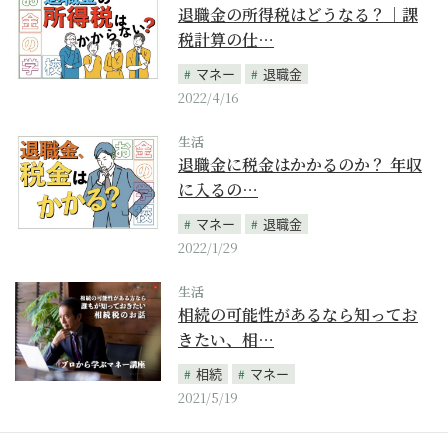
退職金の所得税はどうなる？｜課
税計算の仕…
マネー
退職金
2022/4/16
生活
退職金に税金はかかるのか？ 年収
に入るの…
マネー
退職金
2022/1/29
生活
相続の可能性があるなら知ってお
きたい、相…
相続
マネー
2021/5/19