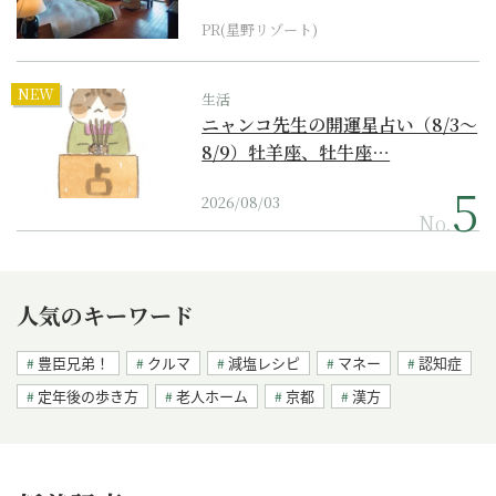
PR(星野リゾート)
NEW
生活
ニャンコ先生の開運星占い（8/3～
8/9）牡羊座、牡牛座…
2026/08/03
No.
人気のキーワード
豊臣兄弟！
クルマ
減塩レシピ
マネー
認知症
定年後の歩き方
老人ホーム
京都
漢方