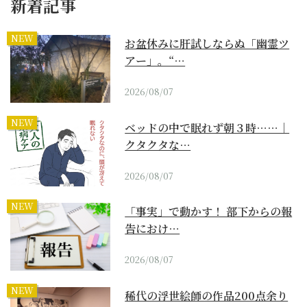
新着記事
NEW
お盆休みに肝試しならぬ「幽霊ツ
アー」。“…
2026/08/07
NEW
ベッドの中で眠れず朝３時……｜
クタクタな…
2026/08/07
NEW
「事実」で動かす！ 部下からの報
告におけ…
2026/08/07
NEW
稀代の浮世絵師の作品200点余り