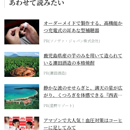
あわせて読みたい
オーダーメイドで製作する、高機能か
つ充電式の耳あな型補聴器
PR(ソノヴァ・ジャパン株式会社)
鹿児島県産の芋のみを用いて造られて
いる濵田酒造の本格焼酎
PR(濵田酒造)
静かな波のせせらぎと、満天の星が広
がり、くつろぎを体感できる『西表島
ホテル by...
PR(星野リゾート)
アマゾンで大人気！血圧対策はコーヒ
ーに足してみて