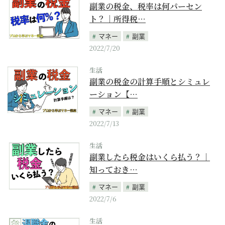
副業の税金、税率は何パーセン
ト？｜所得税…
マネー
副業
2022/7/20
生活
副業の税金の計算手順とシミュレ
ーション【…
マネー
副業
2022/7/13
生活
副業したら税金はいくら払う？｜
知っておき…
マネー
副業
2022/7/6
生活