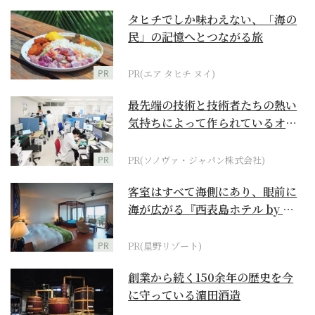
タヒチでしか味わえない、「海の
民」の記憶へとつながる旅
PR
PR(エア タヒチ ヌイ)
最先端の技術と技術者たちの熱い
気持ちによって作られているオー
ダーメイド補聴器
PR
PR(ソノヴァ・ジャパン株式会社)
客室はすべて海側にあり、眼前に
海が広がる『西表島ホテル by 星
野リゾート』
PR
PR(星野リゾート)
創業から続く150余年の歴史を今
に守っている濵田酒造