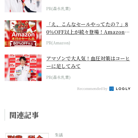
PR(森永乳業)
「え、こんなセールやってたの？」8
0％OFF以上が続々登場！Amazonの
本気が...
PR(Amazon)
アマゾンで大人気！血圧対策はコーヒ
ーに足してみて
PR(森永乳業)
Recommended by
関連記事
生活