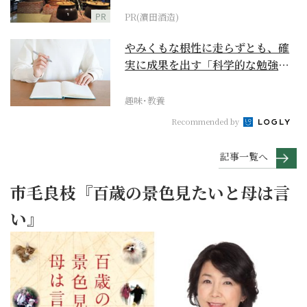
PR
PR(濵田酒造)
やみくもな根性に走らずとも、確
実に成果を出す「科学的な勉強
法」とは？
趣味･教養
Recommended by
記事一覧へ
市毛良枝『百歳の景色見たいと母は言
い』