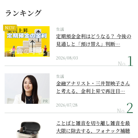
ランキング
NEW
生活
定期預金金利はどうなる？ 今後の
見通しと「預け替え」判断…
2026/08/03
No.
生活
金融アナリスト・三井智映子さん
と考える、金利上昇で再注目…
PR
2026/07/28
No.
ことばと雑音を切り離し雑音を最
大限に除去する、フォナック補聴