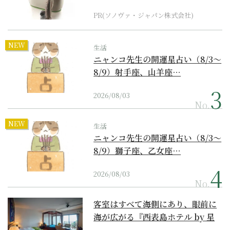
器の最上位モデル
PR(ソノヴァ・ジャパン株式会社)
NEW
生活
ニャンコ先生の開運星占い（8/3～
8/9）射手座、山羊座…
2026/08/03
No.
NEW
生活
ニャンコ先生の開運星占い（8/3～
8/9）獅子座、乙女座…
2026/08/03
No.
客室はすべて海側にあり、眼前に
海が広がる『西表島ホテル by 星
野リゾート』