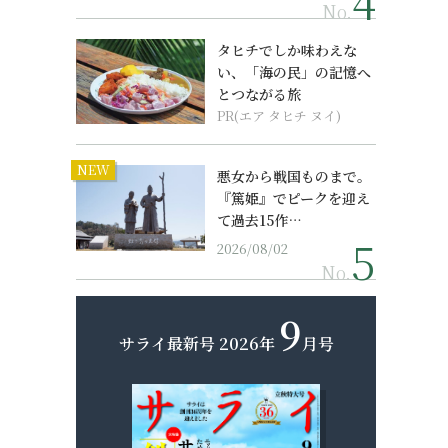
No.
タヒチでしか味わえな
い、「海の民」の記憶へ
とつながる旅
PR(エア タヒチ ヌイ)
NEW
悪女から戦国ものまで。
『篤姫』でピークを迎え
て過去15作…
2026/08/02
No.
9
サライ最新号
2026年
月号