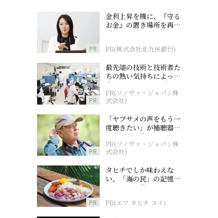
金利上昇を機に、『守る
お金』の置き場所を再検
討
PR
PR(株式会社北九州銀行)
最先端の技術と技術者た
ちの熱い気持ちによって
作られているオーダーメ
PR(ソノヴァ・ジャパン株
イド補聴器
PR
式会社)
「ヤブサメの声をもう一
度聴きたい」が補聴器チ
ャレンジの後押しに
PR(ソノヴァ・ジャパン株
PR
式会社)
タヒチでしか味わえな
い、「海の民」の記憶へ
とつながる旅
PR
PR(エア タヒチ ヌイ)