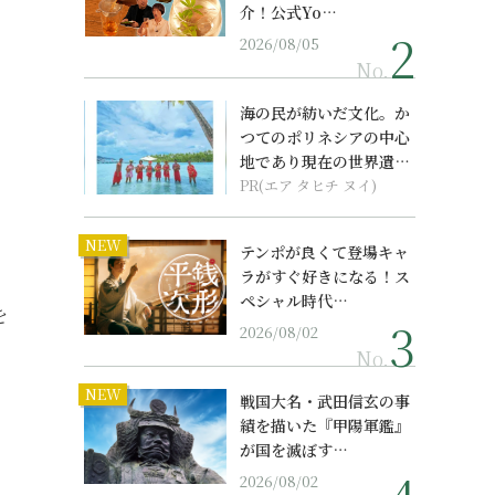
介！公式Yo…
2026/08/05
No.
海の民が紡いだ文化。か
つてのポリネシアの中心
地であり現在の世界遺産
からみえてくる...
PR(エア タヒチ ヌイ)
NEW
テンポが良くて登場キャ
ラがすぐ好きになる！ス
ペシャル時代…
を
2026/08/02
No.
NEW
戦国大名・武田信玄の事
、
績を描いた『甲陽軍鑑』
が国を滅ぼす…
2026/08/02