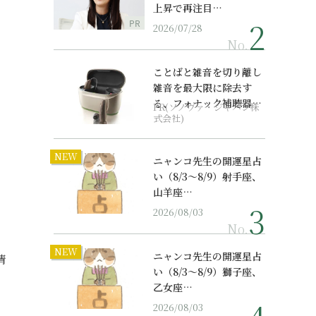
上昇で再注目…
PR
2026/07/28
No.
ことばと雑音を切り離し
雑音を最大限に除去す
る、フォナック補聴器の
PR(ソノヴァ・ジャパン株
最上位モデル
式会社)
NEW
ニャンコ先生の開運星占
い（8/3～8/9）射手座、
山羊座…
2026/08/03
No.
NEW
ニャンコ先生の開運星占
情
い（8/3～8/9）獅子座、
乙女座…
2026/08/03