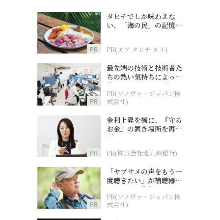
タヒチでしか味わえな
い、「海の民」の記憶へ
とつながる旅
PR
PR(エア タヒチ ヌイ)
最先端の技術と技術者た
ちの熱い気持ちによって
作られているオーダーメ
PR(ソノヴァ・ジャパン株
イド補聴器
PR
式会社)
金利上昇を機に、『守る
お金』の置き場所を再検
討
PR
PR(株式会社北九州銀行)
「ヤブサメの声をもう一
度聴きたい」が補聴器チ
ャレンジの後押しに
PR(ソノヴァ・ジャパン株
PR
式会社)