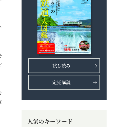
い
そ
と
試し読み
定期購読
お
買
人気のキーワード