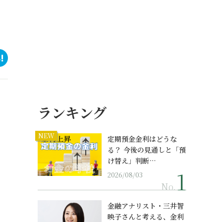
ランキング
NEW
定期預金金利はどうな
る？ 今後の見通しと「預
け替え」判断…
2026/08/03
No.
金融アナリスト・三井智
映子さんと考える、金利