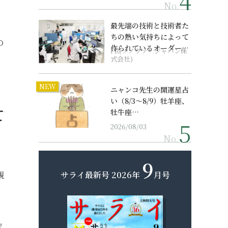
No.
、
最先端の技術と技術者た
ちの熱い気持ちによって
の
作られているオーダーメ
PR(ソノヴァ・ジャパン株
イド補聴器
式会社)
NEW
ニャンコ先生の開運星占
い（8/3～8/9）牡羊座、
て
牡牛座…
2026/08/03
No.
9
親
サライ最新号
2026年
月号
ま