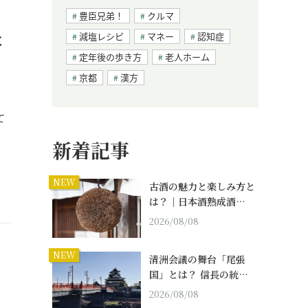
豊臣兄弟！
クルマ
た
減塩レシピ
マネー
認知症
定年後の歩き方
老人ホーム
京都
漢方
て
新着記事
NEW
古酒の魅力と楽しみ方と
は？｜日本酒熟成酒…
2026/08/08
NEW
清洲会議の舞台「尾張
国」とは？ 信長の統…
2026/08/08