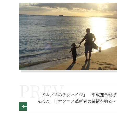
「アルプスの少女ハイジ」「平成狸合戦ぽ
んぽこ」日本アニメ革新者の業績を辿る
【高畑勲展―日本のアニメーションに遺し
たもの】