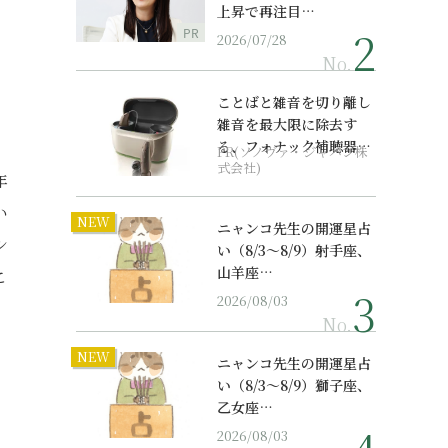
上昇で再注目…
PR
2026/07/28
No.
ことばと雑音を切り離し
雑音を最大限に除去す
る、フォナック補聴器の
PR(ソノヴァ・ジャパン株
最上位モデル
式会社)
年
い
NEW
ニャンコ先生の開運星占
シ
い（8/3～8/9）射手座、
山羊座…
こ
2026/08/03
No.
NEW
ニャンコ先生の開運星占
い（8/3～8/9）獅子座、
乙女座…
2026/08/03