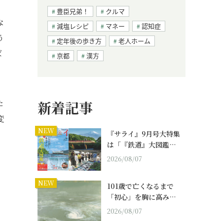
豊臣兄弟！
クルマ
な
減塩レシピ
マネー
認知症
う
定年後の歩き方
老人ホーム
ば
京都
漢方
た
新着記事
変
NEW
『サライ』9月号大特集
は「『鉄道』大図鑑…
2026/08/07
NEW
101歳で亡くなるまで
「初心」を胸に高み…
2026/08/07