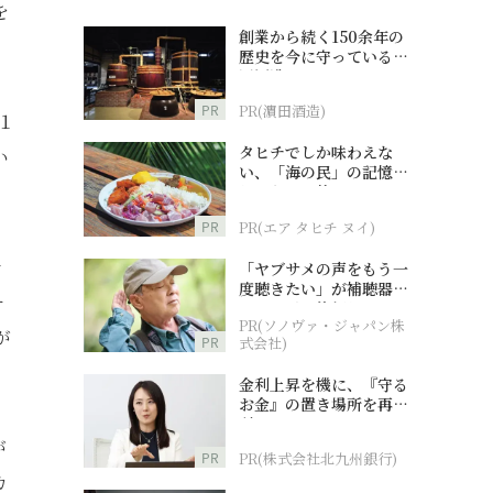
を
創業から続く150余年の
歴史を今に守っている濵
田酒造
PR
PR(濵田酒造)
１
タヒチでしか味わえな
い
い、「海の民」の記憶へ
とつながる旅
PR
PR(エア タヒチ ヌイ)
ナ
「ヤブサメの声をもう一
度聴きたい」が補聴器チ
チ
ャレンジの後押しに
PR(ソノヴァ・ジャパン株
が
PR
式会社)
金利上昇を機に、『守る
お金』の置き場所を再検
討
が
PR
PR(株式会社北九州銀行)
カ