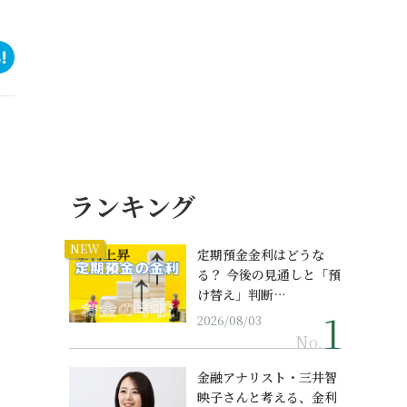
ランキング
NEW
定期預金金利はどうな
る？ 今後の見通しと「預
け替え」判断…
2026/08/03
No.
金融アナリスト・三井智
映子さんと考える、金利