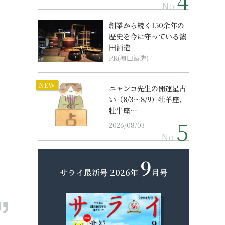
No.
創業から続く150余年の
歴史を今に守っている濵
田酒造
PR(濵田酒造)
NEW
ニャンコ先生の開運星占
い（8/3～8/9）牡羊座、
牡牛座…
2026/08/03
No.
9
サライ最新号
2026年
月号