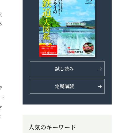
ト
状
ム
試し読み
定期購読
行
下
対
は
人気のキーワード