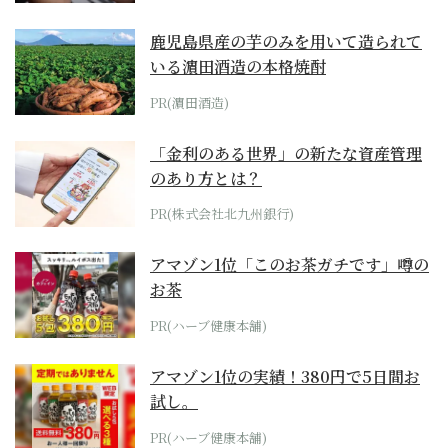
鹿児島県産の芋のみを用いて造られて
いる濵田酒造の本格焼酎
PR(濵田酒造)
「金利のある世界」の新たな資産管理
のあり方とは？
PR(株式会社北九州銀行)
アマゾン1位「このお茶ガチです」噂の
お茶
PR(ハーブ健康本舗)
アマゾン1位の実績！380円で5日間お
試し。
PR(ハーブ健康本舗)