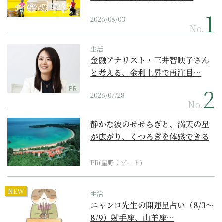
2026/08/03
No.
生活
金融アナリスト・三井智映子さん
と考える、金利上昇で再注目…
PR
2026/07/28
No.
静かな波のせせらぎと、満天の星
が広がり、くつろぎを体感できる
『西表島ホテル by...
PR(星野リゾート)
NEW
生活
ニャンコ先生の開運星占い（8/3～
8/9）射手座、山羊座…