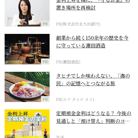
置き場所を再検討
PR
PR(株式会社北九州銀行)
創業から続く150余年の歴史を今
に守っている濵田酒造
PR
PR(濵田酒造)
タヒチでしか味わえない、「海の
民」の記憶へとつながる旅
PR
PR(エア タヒチ ヌイ)
定期預金金利はどうなる？ 今後の
見通しと「預け替え」判断のコツ
【お金の学校】
生活