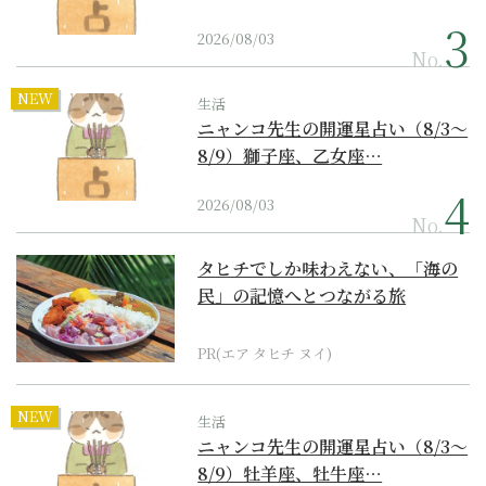
2026/08/03
No.
NEW
生活
ニャンコ先生の開運星占い（8/3～
8/9）獅子座、乙女座…
2026/08/03
No.
タヒチでしか味わえない、「海の
民」の記憶へとつながる旅
PR(エア タヒチ ヌイ)
NEW
生活
ニャンコ先生の開運星占い（8/3～
8/9）牡羊座、牡牛座…