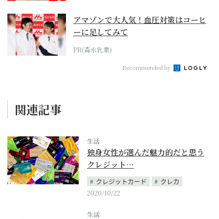
アマゾンで大人気！血圧対策はコーヒ
ーに足してみて
PR(森永乳業)
Recommended by
関連記事
生活
独身女性が選んだ魅力的だと思う
クレジット…
クレジットカード
クレカ
2020/10/22
生活