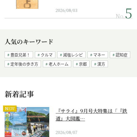
2026/08/03
No.
人気のキーワード
豊臣兄弟！
クルマ
減塩レシピ
マネー
認知症
定年後の歩き方
老人ホーム
京都
漢方
新着記事
NEW
『サライ』9月号大特集は「『鉄
道』大図鑑…
2026/08/07