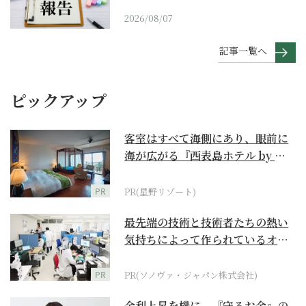
2026/08/07
記事一覧へ
ピックアップ
客室はすべて海側にあり、眼前に
海が広がる『西表島ホテル by 星
野リゾート』
PR
PR(星野リゾート)
最先端の技術と技術者たちの熱い
気持ちによって作られているオー
ダーメイド補聴器
PR
PR(ソノヴァ・ジャパン株式会社)
金利上昇を機に、『守るお金』の