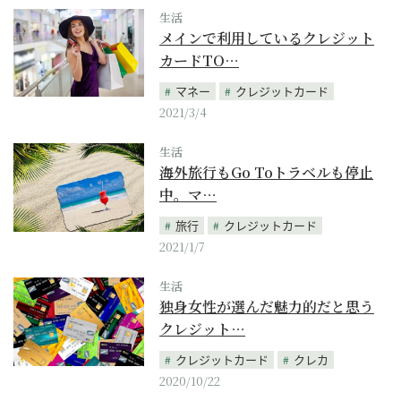
生活
メインで利用しているクレジット
カードTO…
マネー
クレジットカード
2021/3/4
生活
海外旅行もGo Toトラベルも停止
中。マ…
旅行
クレジットカード
2021/1/7
生活
独身女性が選んだ魅力的だと思う
クレジット…
クレジットカード
クレカ
2020/10/22