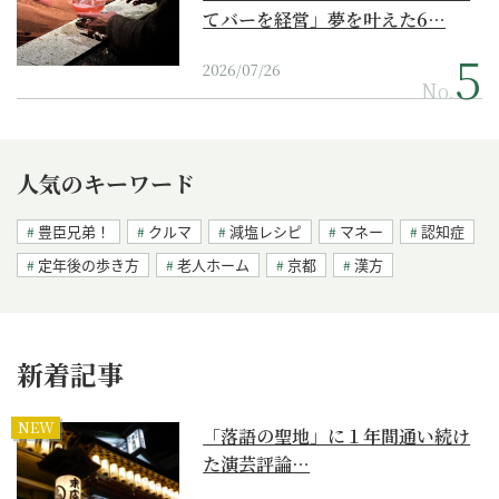
てバーを経営」夢を叶えた6…
2026/07/26
No.
人気のキーワード
豊臣兄弟！
クルマ
減塩レシピ
マネー
認知症
定年後の歩き方
老人ホーム
京都
漢方
新着記事
NEW
「落語の聖地」に１年間通い続け
た演芸評論…