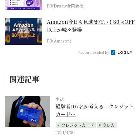
PR(Dreaw合同会社)
Amazon今日も見逃せない！80%OFF
以上が続々登場
PR(Amazon)
Recommended by
関連記事
生活
経験者107名が考える、クレジット
カード…
クレジットカード
クレカ
2021/4/30