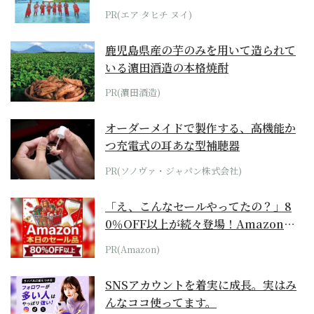
らみえてくる...
PR(エア タヒチ ヌイ)
鹿児島県産の芋のみを用いて造られて
いる濵田酒造の本格焼酎
PR(濵田酒造)
オーダーメイドで製作する、高機能か
つ充電式の耳あな型補聴器
PR(ソノヴァ・ジャパン株式会社)
「え、こんなセールやってたの？」8
0％OFF以上が続々登場！Amazonの
本気が...
PR(Amazon)
SNSアカウントを着実に成長。実はみ
んなココ使ってます。