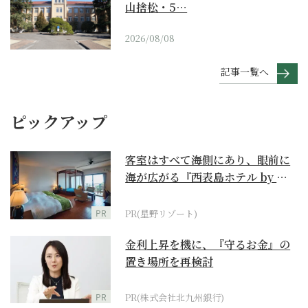
山捨松・5…
2026/08/08
記事一覧へ
ピックアップ
客室はすべて海側にあり、眼前に
海が広がる『西表島ホテル by 星
野リゾート』
PR
PR(星野リゾート)
金利上昇を機に、『守るお金』の
置き場所を再検討
PR
PR(株式会社北九州銀行)