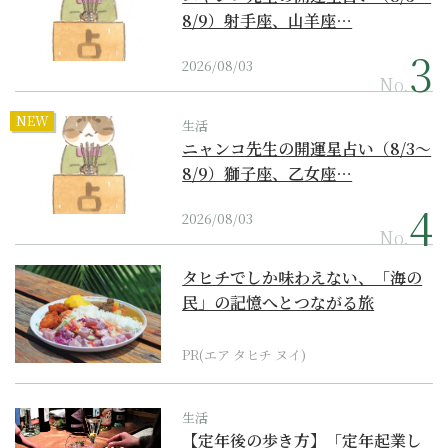
8/9）射手座、山羊座…
2026/08/03
No.
NEW
生活
ニャンコ先生の開運星占い（8/3～
8/9）獅子座、乙女座…
2026/08/03
No.
タヒチでしか味わえない、「海の
民」の記憶へとつながる旅
PR(エア タヒチ ヌイ)
生活
【定年後の歩き方】「定年起業し