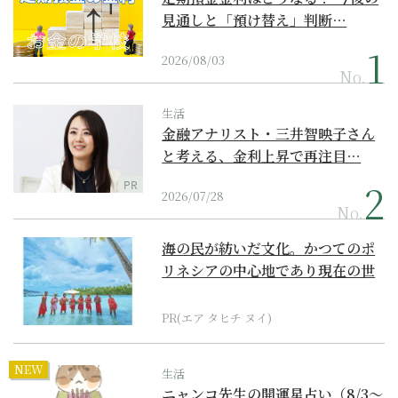
見通しと「預け替え」判断…
2026/08/03
No.
生活
金融アナリスト・三井智映子さん
と考える、金利上昇で再注目…
PR
2026/07/28
No.
海の民が紡いだ文化。かつてのポ
リネシアの中心地であり現在の世
界遺産からみえてくる...
PR(エア タヒチ ヌイ)
NEW
生活
ニャンコ先生の開運星占い（8/3～