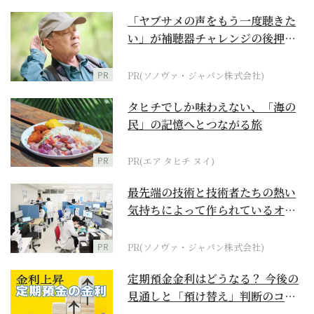
「ヤブサメの声をもう一度聴きた
い」が補聴器チャレンジの後押し
に
PR
PR(ソノヴァ・ジャパン株式会社)
タヒチでしか味わえない、「海の
民」の記憶へとつながる旅
PR
PR(エア タヒチ ヌイ)
最先端の技術と技術者たちの熱い
気持ちによって作られているオー
ダーメイド補聴器
PR
PR(ソノヴァ・ジャパン株式会社)
定期預金金利はどうなる？ 今後の
見通しと「預け替え」判断のコツ
【お金の学校】