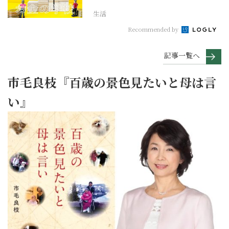
生活
Recommended by
記事一覧へ
市毛良枝『百歳の景色見たいと母は言
い』