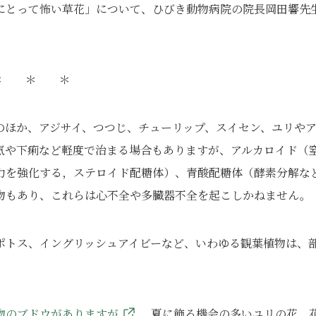
にとって怖い草花」について、ひびき動物病院の院長岡田響先
＊ ＊ ＊
のほか、アジサイ、つつじ、チューリップ、スイセン、ユリや
気や下痢など軽度で治まる場合もありますが、アルカロイド
（
力を強化する，ステロイド配糖体）
、青酸配糖体
（酵素分解な
物もあり、これらは心不全や多臓器不全を起こしかねません。
ポトス、イングリッシュアイビーなど、いわゆる観葉植物は、
物のブドウがありますが
、夏に飾る機会の多いユリの花、