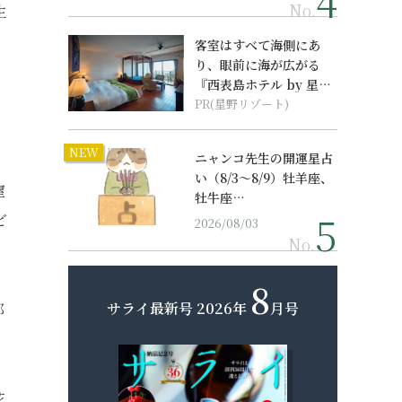
No.
生
客室はすべて海側にあ
り、眼前に海が広がる
『西表島ホテル by 星野
リゾート』
PR(星野リゾート)
NEW
ニャンコ先生の開運星占
ア
い（8/3～8/9）牡羊座、
窒
牡牛座…
ど
2026/08/03
No.
8
サライ最新号
2026年
月号
部
花