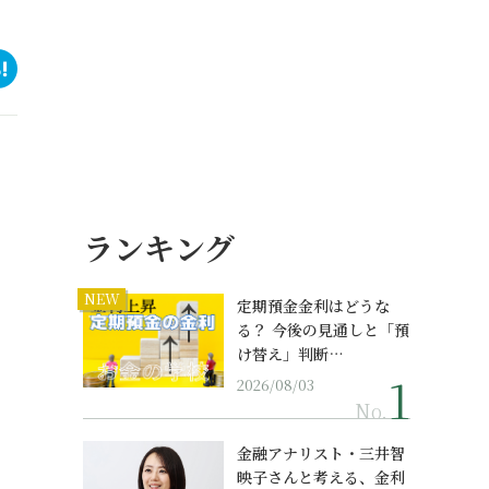
ランキング
NEW
定期預金金利はどうな
る？ 今後の見通しと「預
け替え」判断…
2026/08/03
No.
金融アナリスト・三井智
映子さんと考える、金利