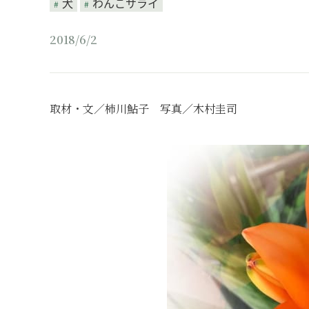
犬
わんこサライ
2018/6/2
取材・文／柿川鮎子 写真／木村圭司