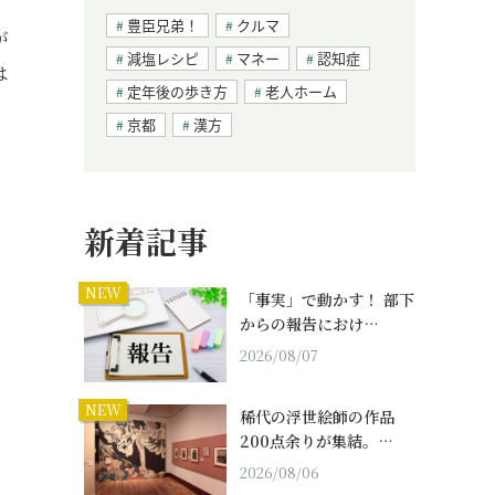
豊臣兄弟！
クルマ
が
減塩レシピ
マネー
認知症
は
定年後の歩き方
老人ホーム
京都
漢方
新着記事
NEW
「事実」で動かす！ 部下
からの報告におけ…
2026/08/07
NEW
稀代の浮世絵師の作品
200点余りが集結。…
2026/08/06