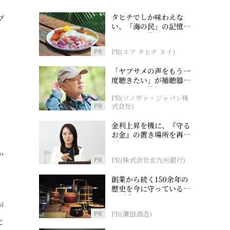
タヒチでしか味わえな
ブ
い、「海の民」の記憶へ
、
とつながる旅
PR
PR(エア タヒチ ヌイ)
「ヤブサメの声をもう一
度聴きたい」が補聴器チ
ャレンジの後押しに
PR(ソノヴァ・ジャパン株
PR
式会社)
金利上昇を機に、『守る
お金』の置き場所を再検
討
か
PR
PR(株式会社北九州銀行)
創業から続く150余年の
歴史を今に守っている濵
田酒造
が
PR
PR(濵田酒造)
と