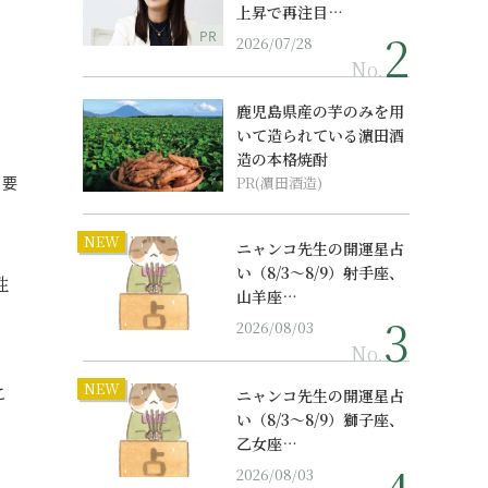
上昇で再注目…
PR
2026/07/28
No.
鹿児島県産の芋のみを用
いて造られている濵田酒
造の本格焼酎
、要
PR(濵田酒造)
NEW
ニャンコ先生の開運星占
い（8/3～8/9）射手座、
性
山羊座…
2026/08/03
No.
NEW
こ
ニャンコ先生の開運星占
い（8/3～8/9）獅子座、
乙女座…
2026/08/03