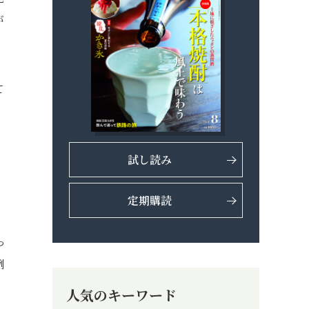
が
て
試し読み
定期購読
を
っ
例
人気のキーワード