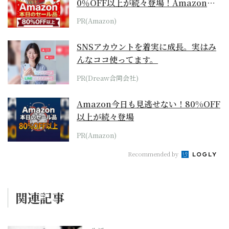
0％OFF以上が続々登場！Amazonの
本気が...
PR(Amazon)
SNSアカウントを着実に成長。実はみ
んなココ使ってます。
PR(Dreaw合同会社)
Amazon今日も見逃せない！80%OFF
以上が続々登場
PR(Amazon)
Recommended by
関連記事