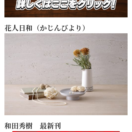
花人日和（かじんびより）
和田秀樹 最新刊