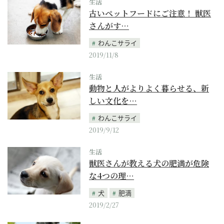
生活
古いペットフードにご注意！ 獣医
さんがす…
わんこサライ
2019/11/8
生活
動物と人がよりよく暮らせる、新
しい文化を…
わんこサライ
2019/9/12
生活
獣医さんが教える犬の肥満が危険
な4つの理…
犬
肥満
2019/2/27