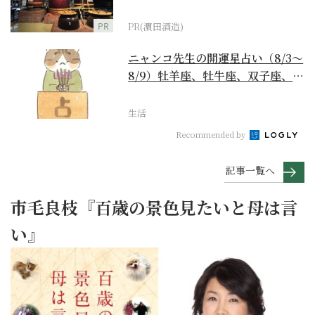
PR
PR(濵田酒造)
ニャンコ先生の開運星占い（8/3～
8/9）牡羊座、牡牛座、双子座、蟹
座編
生活
Recommended by
記事一覧へ
市毛良枝『百歳の景色見たいと母は言
い』