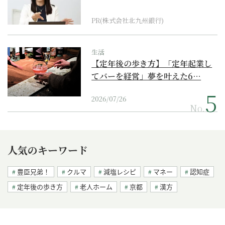
PR(株式会社北九州銀行)
生活
【定年後の歩き方】「定年起業し
てバーを経営」夢を叶えた6…
2026/07/26
No.
人気のキーワード
豊臣兄弟！
クルマ
減塩レシピ
マネー
認知症
定年後の歩き方
老人ホーム
京都
漢方