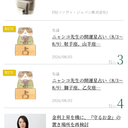
器の最上位モデル
PR(ソノヴァ・ジャパン株式会社)
NEW
生活
ニャンコ先生の開運星占い（8/3～
8/9）射手座、山羊座…
2026/08/03
No.
NEW
生活
ニャンコ先生の開運星占い（8/3～
8/9）獅子座、乙女座…
2026/08/03
No.
金利上昇を機に、『守るお金』の
置き場所を再検討