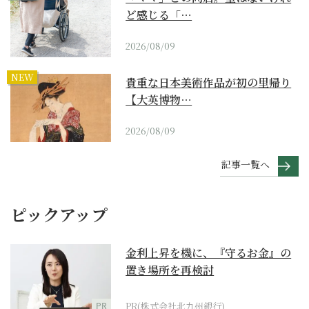
ど感じる「…
2026/08/09
NEW
貴重な日本美術作品が初の里帰り
【大英博物…
2026/08/09
記事一覧へ
ピックアップ
金利上昇を機に、『守るお金』の
置き場所を再検討
PR
PR(株式会社北九州銀行)