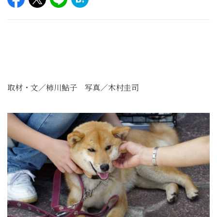
取材・文／柿川鮎子 写真／木村圭司