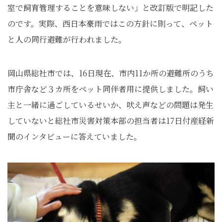
室で飼育管理することを意味しない」と改訂版で明記した
のです。実際、西日本豪雨ではこの方針に則って、ペット
と人の同行避難が行われました。
岡山県総社市では、16日現在、市内11か所の避難所のうち
市庁舎など３カ所をペット同伴者用に提供しました。飼い
主と一緒に過ごしているせいか、吠え声などの問題は発生
していないと総社市災害対策本部の担当者は17日付産経新
聞のインタビューに答えていました。