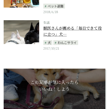
ペット避難
2018/6/18
生活
獣医さんが薦める「毎日できて役
に立つ」犬…
犬
わんこサライ
2017/10/21
この記事が気に入ったら
いいね！しよう