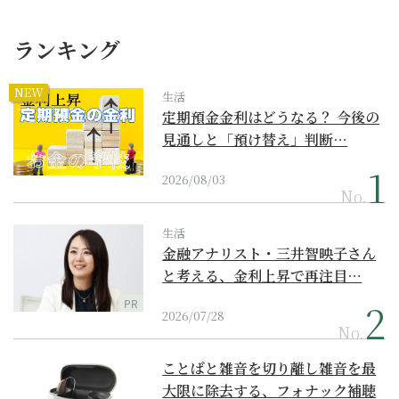
ランキング
NEW
生活
定期預金金利はどうなる？ 今後の
見通しと「預け替え」判断…
2026/08/03
No.
生活
金融アナリスト・三井智映子さん
と考える、金利上昇で再注目…
PR
2026/07/28
No.
ことばと雑音を切り離し雑音を最
大限に除去する、フォナック補聴