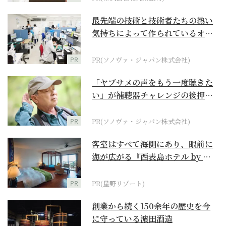
最先端の技術と技術者たちの熱い
気持ちによって作られているオー
ダーメイド補聴器
PR
PR(ソノヴァ・ジャパン株式会社)
「ヤブサメの声をもう一度聴きた
い」が補聴器チャレンジの後押し
に
PR
PR(ソノヴァ・ジャパン株式会社)
客室はすべて海側にあり、眼前に
海が広がる『西表島ホテル by 星
野リゾート』
PR
PR(星野リゾート)
創業から続く150余年の歴史を今
に守っている濵田酒造