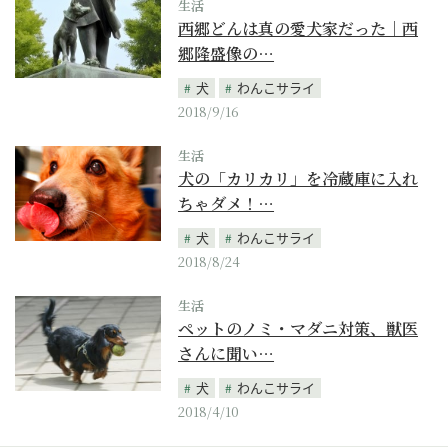
生活
西郷どんは真の愛犬家だった｜西
郷隆盛像の…
犬
わんこサライ
2018/9/16
生活
犬の「カリカリ」を冷蔵庫に入れ
ちゃダメ！…
犬
わんこサライ
2018/8/24
生活
ペットのノミ・マダニ対策、獣医
さんに聞い…
犬
わんこサライ
2018/4/10