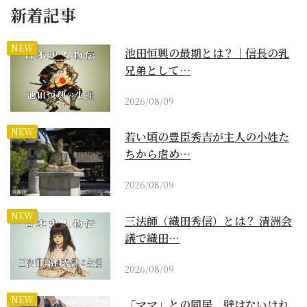
新着記事
NEW
池田恒興の最期とは？｜信長の乳
兄弟として…
2026/08/09
NEW
若い頃の豊臣秀吉が主人の小姓た
ちから虐め…
2026/08/09
NEW
三法師（織田秀信）とは？ 清洲会
議で織田…
2026/08/09
NEW
「ママ」との同居。壁はないけれ