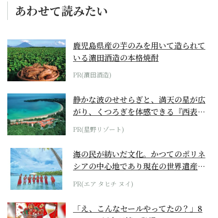
あわせて読みたい
鹿児島県産の芋のみを用いて造られて
いる濵田酒造の本格焼酎
PR(濵田酒造)
静かな波のせせらぎと、満天の星が広
がり、くつろぎを体感できる『西表島
ホテル by...
PR(星野リゾート)
海の民が紡いだ文化。かつてのポリネ
シアの中心地であり現在の世界遺産か
らみえてくる...
PR(エア タヒチ ヌイ)
「え、こんなセールやってたの？」8