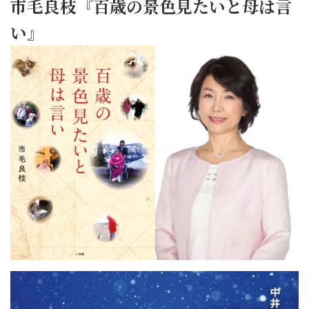
市毛良枝『百歳の景色見たいと母は言
い』