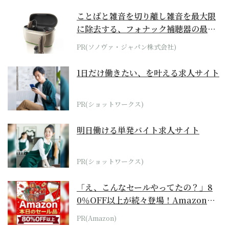
ことばと雑音を切り離し雑音を最大限
に除去する、フォナック補聴器の最上
位モデル
PR(ソノヴァ・ジャパン株式会社)
1日だけ働きたい、を叶える求人サイト
PR(ショットワークス)
明日働ける単発バイト求人サイト
PR(ショットワークス)
「え、こんなセールやってたの？」8
0％OFF以上が続々登場！Amazonの
本気が...
PR(Amazon)