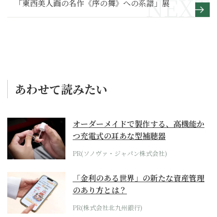
「東西美人画の名作《序の舞》への系譜」展
あわせて読みたい
オーダーメイドで製作する、高機能か
つ充電式の耳あな型補聴器
PR(ソノヴァ・ジャパン株式会社)
「金利のある世界」の新たな資産管理
のあり方とは？
PR(株式会社北九州銀行)