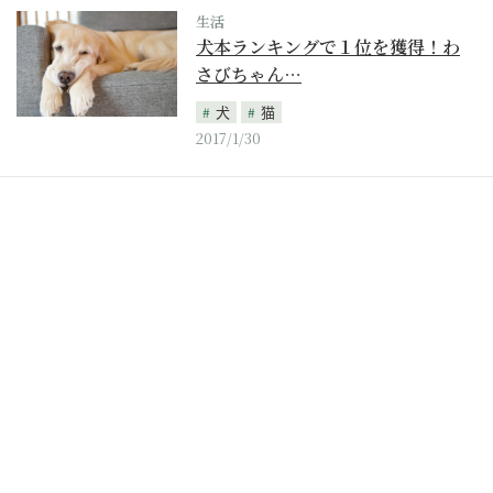
生活
犬本ランキングで１位を獲得！わ
さびちゃん…
犬
猫
2017/1/30