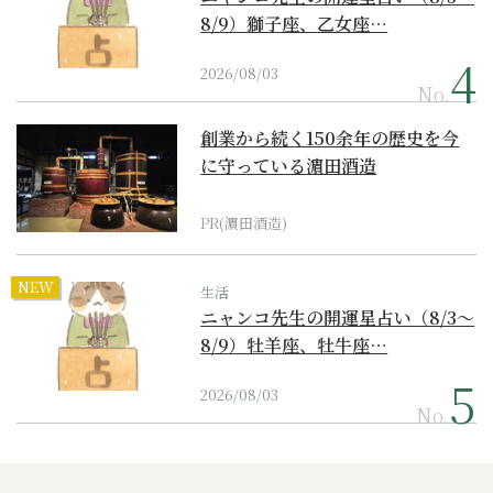
8/9）獅子座、乙女座…
2026/08/03
No.
創業から続く150余年の歴史を今
に守っている濵田酒造
PR(濵田酒造)
NEW
生活
ニャンコ先生の開運星占い（8/3～
8/9）牡羊座、牡牛座…
2026/08/03
No.