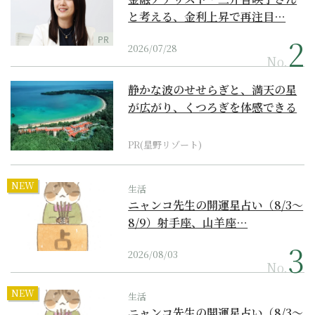
と考える、金利上昇で再注目…
PR
2026/07/28
No.
静かな波のせせらぎと、満天の星
が広がり、くつろぎを体感できる
『西表島ホテル by...
PR(星野リゾート)
NEW
生活
ニャンコ先生の開運星占い（8/3～
8/9）射手座、山羊座…
2026/08/03
No.
NEW
生活
ニャンコ先生の開運星占い（8/3～