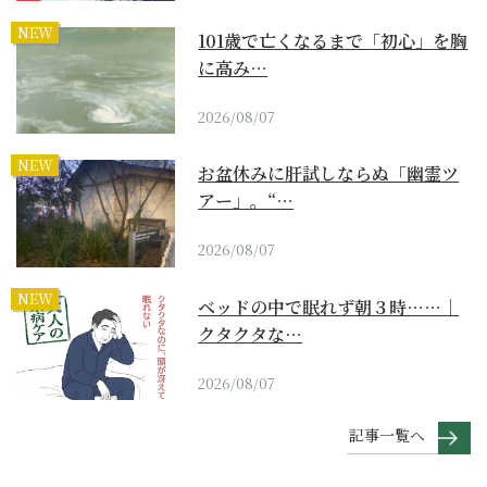
NEW
101歳で亡くなるまで「初心」を胸
に高み…
2026/08/07
NEW
お盆休みに肝試しならぬ「幽霊ツ
アー」。“…
2026/08/07
NEW
ベッドの中で眠れず朝３時……｜
クタクタな…
2026/08/07
記事一覧へ