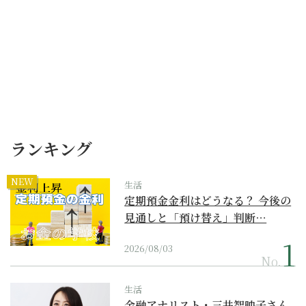
ランキング
NEW
生活
定期預金金利はどうなる？ 今後の
見通しと「預け替え」判断…
2026/08/03
No.
生活
金融アナリスト・三井智映子さん