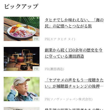
ピックアップ
タヒチでしか味わえない、「海の
民」の記憶へとつながる旅
PR
PR(エア タヒチ ヌイ)
創業から続く150余年の歴史を今
に守っている濵田酒造
PR
PR(濵田酒造)
「ヤブサメの声をもう一度聴きた
い」が補聴器チャレンジの後押し
に
PR
PR(ソノヴァ・ジャパン株式会社)