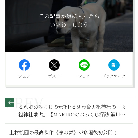
この記事が気に入ったら
いいね！しよう
シェア
ポスト
シェア
ブックマーク
これぞおみくじの元祖!?ときわ台天祖神社の「天
祖神社歌占」【MARIKOのおみくじ探訪 第11
回】
上村松園の最高傑作《序の舞》が修理後初公開！