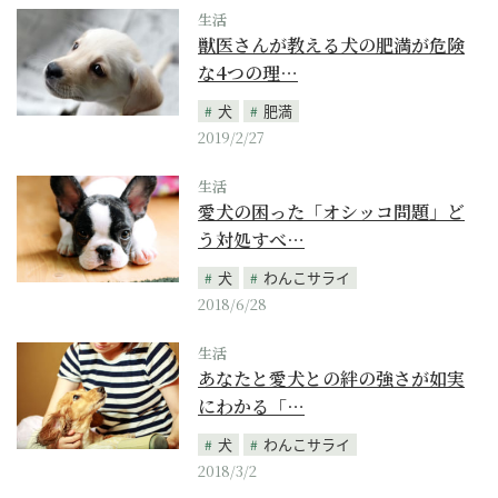
生活
獣医さんが教える犬の肥満が危険
な4つの理…
犬
肥満
2019/2/27
生活
愛犬の困った「オシッコ問題」ど
う対処すべ…
犬
わんこサライ
2018/6/28
生活
あなたと愛犬との絆の強さが如実
にわかる「…
犬
わんこサライ
2018/3/2