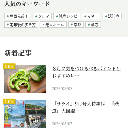
人気のキーワード
豊臣兄弟！
クルマ
減塩レシピ
マネー
認知症
定年後の歩き方
老人ホーム
京都
漢方
新着記事
NEW
８月に気をつけるべきポイントと
おすすめレ…
2026/08/08
NEW
『サライ』9月号大特集は「『鉄
道』大図鑑…
2026/08/07