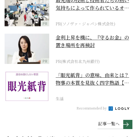
最先端の技術と技術者たちの熱い
気持ちによって作られているオー
ダーメイド補聴器
PR
PR(ソノヴァ・ジャパン株式会社)
金利上昇を機に、『守るお金』の
置き場所を再検討
PR
PR(株式会社北九州銀行)
「眼光紙背」の意味、由来とは？
物事の本質を見抜く四字熟語【座
右の銘にしたい言葉...
生活
Recommended by
記事一覧へ