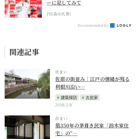
ーに足してみて
PR(森永乳業)
Recommended by
関連記事
住まい
佐原の街並み｜江戸の情緒が残る
利根川沿い…
建築探訪
古民家
2018/2/8
住まい
築350年の茅葺き民家「鈴木家住
宅」の“…