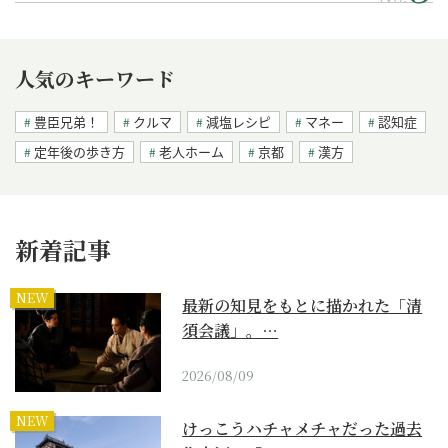
人気のキーワード
豊臣兄弟！
クルマ
減塩レシピ
マネー
認知症
定年後の歩き方
老人ホーム
京都
漢方
新着記事
NEW
最新の知見をもとに描かれた「清
須会議」。…
2026/08/09
NEW
けっこうハチャメチャだった過去