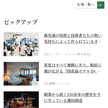
記事一覧へ
ピックアップ
最先端の技術と技術者たちの熱い
気持ちによって作られているオー
ダーメイド補聴器
PR
PR(ソノヴァ・ジャパン株式会社)
客室はすべて海側にあり、眼前に
海が広がる『西表島ホテル by 星
野リゾート』
PR
PR(星野リゾート)
創業から続く150余年の歴史を今
に守っている濵田酒造