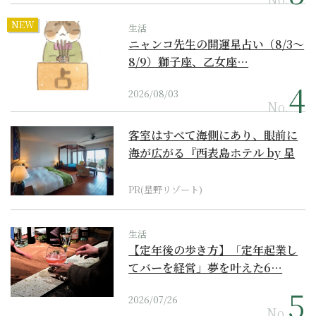
NEW
生活
ニャンコ先生の開運星占い（8/3～
8/9）獅子座、乙女座…
2026/08/03
No.
客室はすべて海側にあり、眼前に
海が広がる『西表島ホテル by 星
野リゾート』
PR(星野リゾート)
生活
【定年後の歩き方】「定年起業し
てバーを経営」夢を叶えた6…
2026/07/26
No.