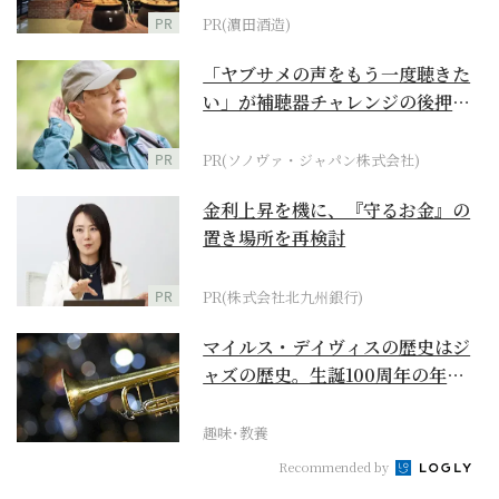
PR
PR(濵田酒造)
「ヤブサメの声をもう一度聴きた
い」が補聴器チャレンジの後押し
に
PR
PR(ソノヴァ・ジャパン株式会社)
金利上昇を機に、『守るお金』の
置き場所を再検討
PR
PR(株式会社北九州銀行)
マイルス・デイヴィスの歴史はジ
ャズの歴史。生誕100周年の年に
再確認するべき多大...
趣味･教養
Recommended by