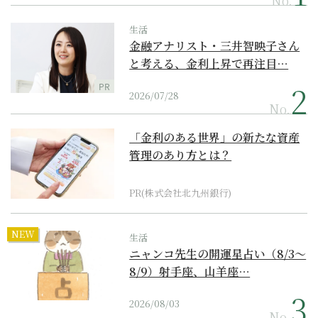
No.
生活
金融アナリスト・三井智映子さん
と考える、金利上昇で再注目…
PR
2026/07/28
No.
「金利のある世界」の新たな資産
管理のあり方とは？
PR(株式会社北九州銀行)
NEW
生活
ニャンコ先生の開運星占い（8/3～
8/9）射手座、山羊座…
2026/08/03
No.