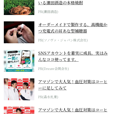
いる濵田酒造の本格焼酎
PR(濵田酒造)
オーダーメイドで製作する、高機能か
つ充電式の耳あな型補聴器
PR(ソノヴァ・ジャパン株式会社)
SNSアカウントを着実に成長。実はみ
んなココ使ってます。
PR(Dreaw合同会社)
アマゾンで大人気！血圧対策はコーヒ
ーに足してみて
PR(森永乳業)
アマゾンで大人気！血圧対策はコーヒ