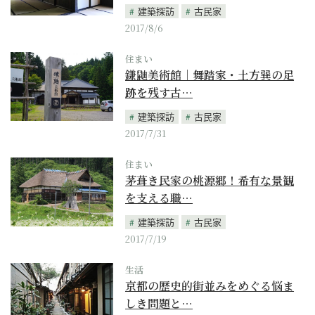
建築探訪
古民家
2017/8/6
住まい
鎌鼬美術館｜舞踏家・土方巽の足
跡を残す古…
建築探訪
古民家
2017/7/31
住まい
茅葺き民家の桃源郷！希有な景観
を支える職…
建築探訪
古民家
2017/7/19
生活
京都の歴史的街並みをめぐる悩ま
しき問題と…