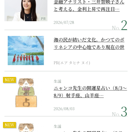
金融アナリスト・三井智映子さん
と考える、金利上昇で再注目…
PR
2026/07/28
No.
海の民が紡いだ文化。かつてのポ
リネシアの中心地であり現在の世
界遺産からみえてくる...
PR(エア タヒチ ヌイ)
NEW
生活
ニャンコ先生の開運星占い（8/3～
8/9）射手座、山羊座…
2026/08/03
No.
NEW
生活