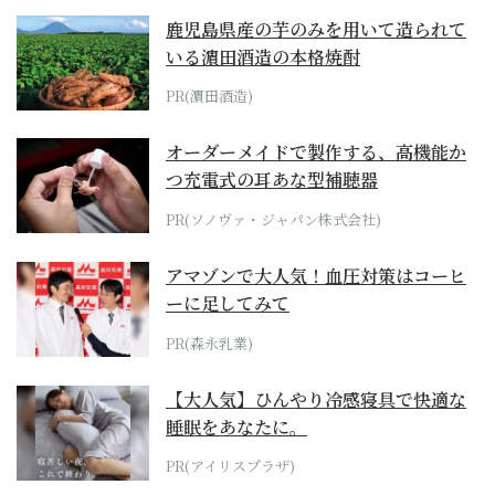
鹿児島県産の芋のみを用いて造られて
いる濵田酒造の本格焼酎
PR(濵田酒造)
オーダーメイドで製作する、高機能か
つ充電式の耳あな型補聴器
PR(ソノヴァ・ジャパン株式会社)
アマゾンで大人気！血圧対策はコーヒ
ーに足してみて
PR(森永乳業)
【大人気】ひんやり冷感寝具で快適な
睡眠をあなたに。
PR(アイリスプラザ)