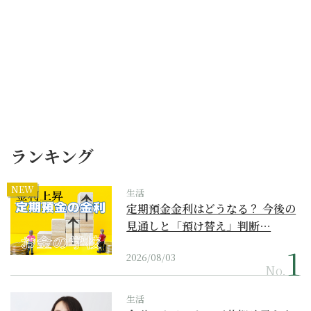
ランキング
NEW
生活
定期預金金利はどうなる？ 今後の
見通しと「預け替え」判断…
2026/08/03
No.
生活