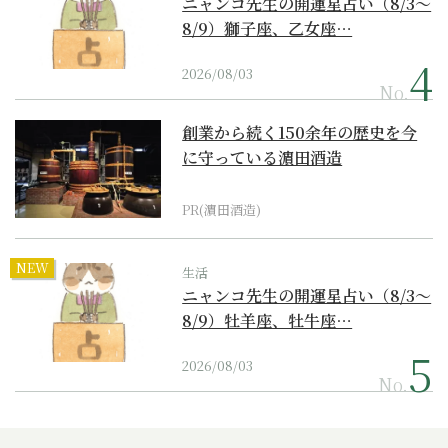
ニャンコ先生の開運星占い（8/3～
8/9）獅子座、乙女座…
2026/08/03
No.
創業から続く150余年の歴史を今
に守っている濵田酒造
PR(濵田酒造)
NEW
生活
ニャンコ先生の開運星占い（8/3～
8/9）牡羊座、牡牛座…
2026/08/03
No.