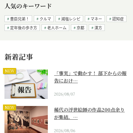
人気のキーワード
豊臣兄弟！
クルマ
減塩レシピ
マネー
認知症
定年後の歩き方
老人ホーム
京都
漢方
新着記事
NEW
「事実」で動かす！ 部下からの報
告におけ…
2026/08/07
NEW
稀代の浮世絵師の作品200点余り
が集結。…
2026/08/06