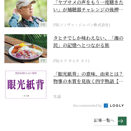
「ヤブサメの声をもう一度聴きた
い」が補聴器チャレンジの後押し
に
PR
PR(ソノヴァ・ジャパン株式会社)
タヒチでしか味わえない、「海の
民」の記憶へとつながる旅
PR
PR(エア タヒチ ヌイ)
「眼光紙背」の意味、由来とは？
物事の本質を見抜く四字熟語【座
右の銘にしたい言葉...
生活
Recommended by
記事一覧へ