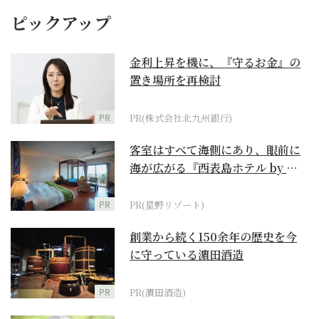
ピックアップ
金利上昇を機に、『守るお金』の
置き場所を再検討
PR
PR(株式会社北九州銀行)
客室はすべて海側にあり、眼前に
海が広がる『西表島ホテル by 星
野リゾート』
PR
PR(星野リゾート)
創業から続く150余年の歴史を今
に守っている濵田酒造
PR
PR(濵田酒造)