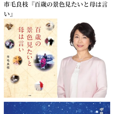
市毛良枝『百歳の景色見たいと母は言
い』