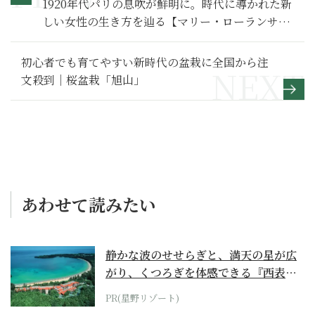
1920年代パリの息吹が鮮明に。時代に導かれた新
しい女性の生き方を辿る【マリー・ローランサン
とモード】
初心者でも育てやすい新時代の盆栽に全国から注
文殺到｜桜盆栽「旭山」
あわせて読みたい
静かな波のせせらぎと、満天の星が広
がり、くつろぎを体感できる『西表島
ホテル by...
PR(星野リゾート)