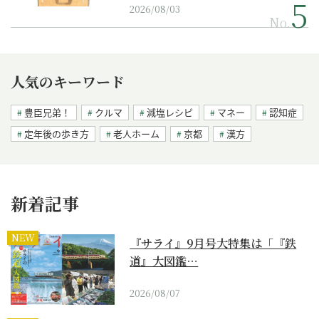
2026/08/03
No.
人気のキーワード
豊臣兄弟！
クルマ
減塩レシピ
マネー
認知症
定年後の歩き方
老人ホーム
京都
漢方
新着記事
NEW
『サライ』9月号大特集は「『鉄
道』大図鑑…
2026/08/07