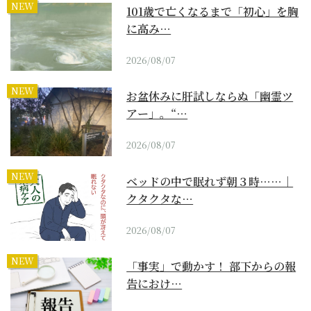
NEW
101歳で亡くなるまで「初心」を胸
に高み…
2026/08/07
NEW
お盆休みに肝試しならぬ「幽霊ツ
アー」。“…
2026/08/07
NEW
ベッドの中で眠れず朝３時……｜
クタクタな…
2026/08/07
NEW
「事実」で動かす！ 部下からの報
告におけ…