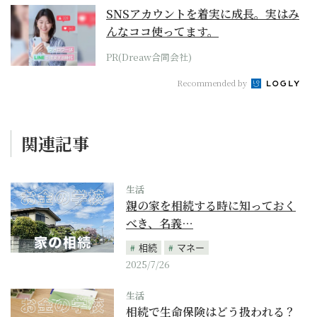
SNSアカウントを着実に成長。実はみ
んなココ使ってます。
PR(Dreaw合同会社)
Recommended by
関連記事
生活
親の家を相続する時に知っておく
べき、名義…
相続
マネー
2025/7/26
生活
相続で生命保険はどう扱われる？