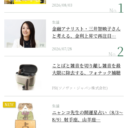
2026/08/03
No.
生活
金融アナリスト・三井智映子さん
と考える、金利上昇で再注目…
PR
2026/07/28
No.
ことばと雑音を切り離し雑音を最
大限に除去する、フォナック補聴
器の最上位モデル
PR(ソノヴァ・ジャパン株式会社)
NEW
生活
ニャンコ先生の開運星占い（8/3～
8/9）射手座、山羊座…