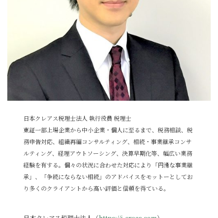
日本クレアス税理士法人 執行役員 税理士
東証一部上場企業から中小企業・個人に至るまで、税務相談、税
務申告対応、組織再編コンサルティング、相続・事業継承コンサ
ルティング、経理アウトソーシング、決算早期化等、幅広い業務
経験を有する。個々の状況に合わせた対応により「円滑な事業継
承」、「争続にならない相続」のアドバイスをモットーとしてお
り多くのクライアントから高い評価と信頼を得ている。
日本クレアス税理士法人（
https://j-creas.com
）