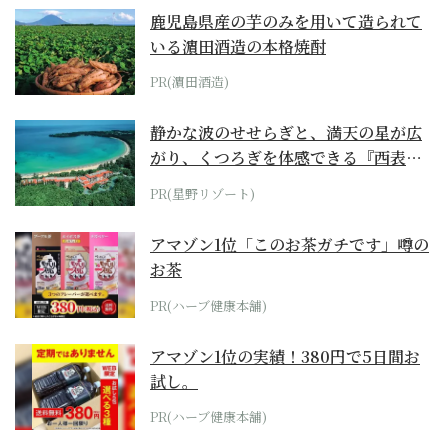
鹿児島県産の芋のみを用いて造られて
いる濵田酒造の本格焼酎
PR(濵田酒造)
静かな波のせせらぎと、満天の星が広
がり、くつろぎを体感できる『西表島
ホテル by...
PR(星野リゾート)
アマゾン1位「このお茶ガチです」噂の
お茶
PR(ハーブ健康本舗)
アマゾン1位の実績！380円で5日間お
試し。
PR(ハーブ健康本舗)