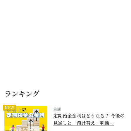
ランキング
NEW
生活
定期預金金利はどうなる？ 今後の
見通しと「預け替え」判断…