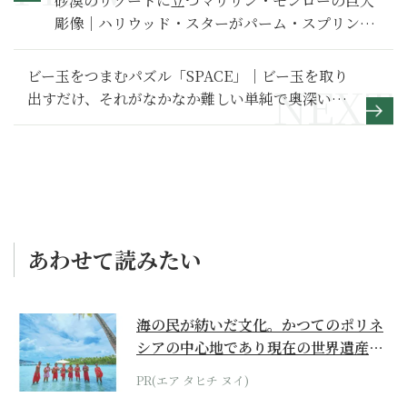
砂漠のリゾートに立つマリリン・モンローの巨大
彫像｜ハリウッド・スターがパーム・スプリング
スに引き寄せられた理由
ビー玉をつまむパズル「SPACE」｜ビー玉を取り
出すだけ、それがなかなか難しい単純で奥深いパ
ズル
あわせて読みたい
海の民が紡いだ文化。かつてのポリネ
シアの中心地であり現在の世界遺産か
らみえてくる...
PR(エア タヒチ ヌイ)