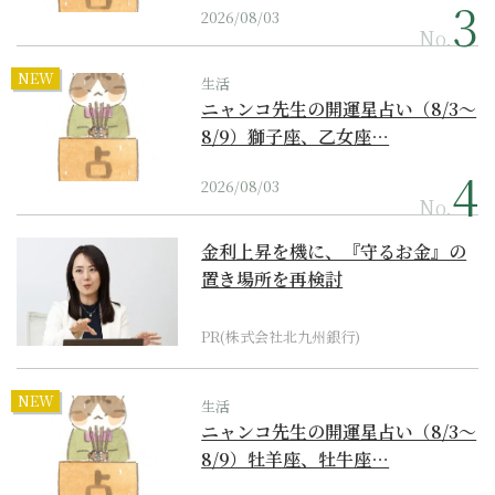
2026/08/03
No.
NEW
生活
ニャンコ先生の開運星占い（8/3～
8/9）獅子座、乙女座…
2026/08/03
No.
金利上昇を機に、『守るお金』の
置き場所を再検討
PR(株式会社北九州銀行)
NEW
生活
ニャンコ先生の開運星占い（8/3～
8/9）牡羊座、牡牛座…