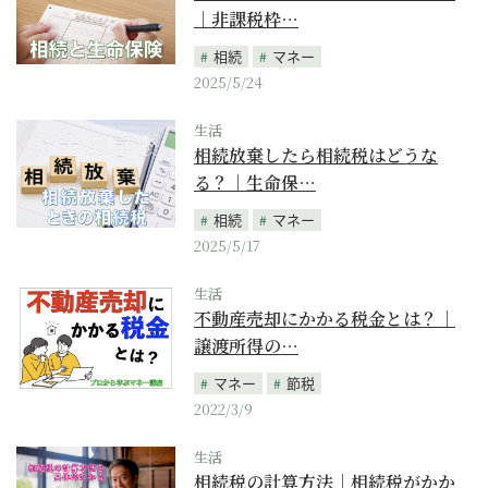
｜非課税枠…
相続
マネー
2025/5/24
生活
相続放棄したら相続税はどうな
る？｜生命保…
相続
マネー
2025/5/17
生活
不動産売却にかかる税金とは？｜
譲渡所得の…
マネー
節税
2022/3/9
生活
相続税の計算方法｜相続税がかか