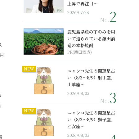
上昇で再注目…
PR
2026/07/28
No.
鹿児島県産の芋のみを用
いて造られている濵田酒
ス
造の本格焼酎
PR(濵田酒造)
月
、
NEW
ニャンコ先生の開運星占
い（8/3～8/9）射手座、
山羊座…
2026/08/03
が
No.
る
NEW
ニャンコ先生の開運星占
い（8/3～8/9）獅子座、
乙女座…
2026/08/03
考