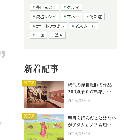
豊臣兄弟！
クルマ
減塩レシピ
マネー
認知症
定年後の歩き方
老人ホーム
京都
漢方
新着記事
NEW
う
稀代の浮世絵師の作品
200点余りが集結。…
2026/08/06
NEW
聖書を読んだことはない
先
がアダムもノアも知…
2026/08/06