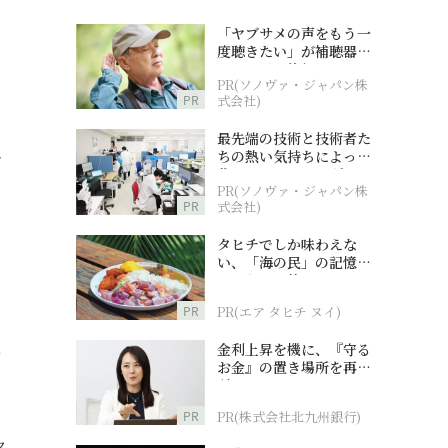
「ヤブサメの声をもう一
度聴きたい」が補聴器チ
ャレンジの後押しに
PR(ソノヴァ・ジャパン株
PR
式会社)
最先端の技術と技術者た
シ
ちの熱い気持ちによって
作られているオーダーメ
PR(ソノヴァ・ジャパン株
イド補聴器
PR
式会社)
タヒチでしか味わえな
い、「海の民」の記憶へ
とつながる旅
PR
PR(エア タヒチ ヌイ)
以
金利上昇を機に、『守る
お金』の置き場所を再検
討
PR
PR(株式会社北九州銀行)
ク