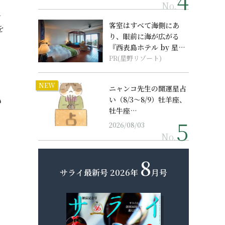
No.
上
客室はすべて海側にあ
を
り、眼前に海が広がる
『西表島ホテル by 星野
リゾート』
PR(星野リゾート)
NEW
ニャンコ先生の開運星占
い
い（8/3～8/9）牡羊座、
牡牛座…
2026/08/03
No.
8
サライ最新号
2026年
月号