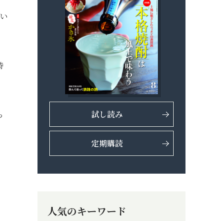
てい
時
試し読み
っ
定期購読
人気のキーワード