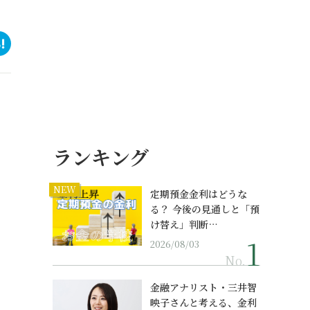
ランキング
NEW
定期預金金利はどうな
る？ 今後の見通しと「預
け替え」判断…
2026/08/03
No.
金融アナリスト・三井智
映子さんと考える、金利