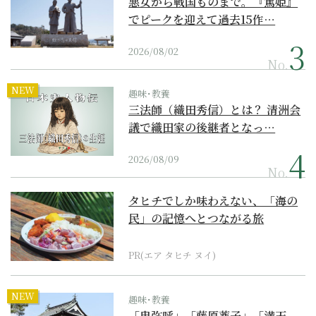
悪女から戦国ものまで。『篤姫』
でピークを迎えて過去15作…
2026/08/02
No.
NEW
趣味･教養
三法師（織田秀信）とは？ 清洲会
議で織田家の後継者となっ…
2026/08/09
No.
タヒチでしか味わえない、「海の
民」の記憶へとつながる旅
PR(エア タヒチ ヌイ)
NEW
趣味･教養
「卑弥呼」「藤原薬子」「満天