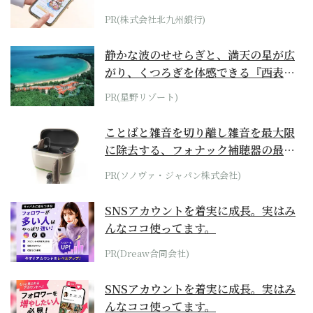
PR(株式会社北九州銀行)
静かな波のせせらぎと、満天の星が広
がり、くつろぎを体感できる『西表島
ホテル by...
PR(星野リゾート)
ことばと雑音を切り離し雑音を最大限
に除去する、フォナック補聴器の最上
位モデル
PR(ソノヴァ・ジャパン株式会社)
SNSアカウントを着実に成長。実はみ
んなココ使ってます。
PR(Dreaw合同会社)
SNSアカウントを着実に成長。実はみ
んなココ使ってます。