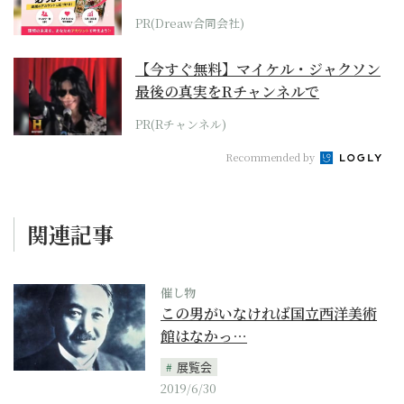
PR(Dreaw合同会社)
【今すぐ無料】マイケル・ジャクソン
最後の真実をRチャンネルで
PR(Rチャンネル)
Recommended by
関連記事
催し物
この男がいなければ国立西洋美術
館はなかっ…
展覧会
2019/6/30