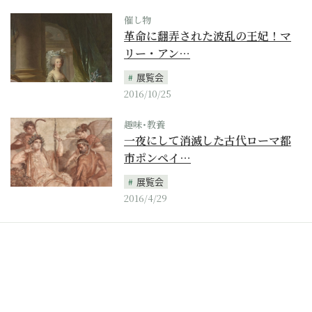
催し物
革命に翻弄された波乱の王妃！マ
リー・アン…
展覧会
2016/10/25
趣味･教養
一夜にして消滅した古代ローマ都
市ポンペイ…
展覧会
2016/4/29