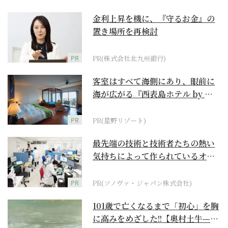
金利上昇を機に、『守るお金』の
置き場所を再検討
PR
PR(株式会社北九州銀行)
客室はすべて海側にあり、眼前に
海が広がる『西表島ホテル by 星
野リゾート』
PR
PR(星野リゾート)
最先端の技術と技術者たちの熱い
気持ちによって作られているオー
ダーメイド補聴器
PR
PR(ソノヴァ・ジャパン株式会社)
101歳で亡くなるまで「初心」を胸
に高みをめざした!!【奥村土牛—名