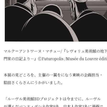
マルク＝アントワーヌ・マチュー/『レヴォリュ美術館の地
門家の日記より－』ⒸFuturopolis /Musée du Louvre éditi
本展の見どころを、主催の一翼をになう東映の企画担当・
脇田さくらさんにうかがいました。
「ルーヴル美術館BDプロジェクトは今までに、ルーヴル
が選んだバンド・デシネ作家9名、日本人作家3名に漫画で