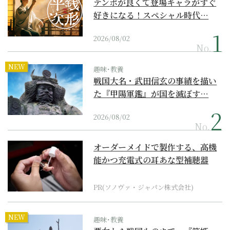
テンポが良くて登場キャラがすぐ
好きになる！スペシャル時代…
2026/08/02
No.
NEW
趣味･教養
戦国大名・武田信玄の事績を描い
た『甲陽軍鑑』が国を滅ぼす…
2026/08/02
No.
オーダーメイドで製作する、高機
能かつ充電式の耳あな型補聴器
PR(ソノヴァ・ジャパン株式会社)
NEW
趣味･教養