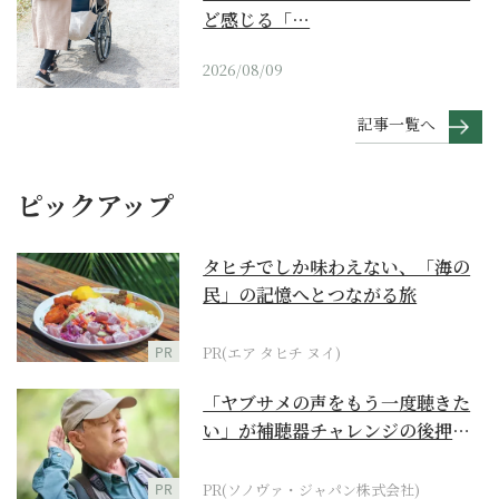
ど感じる「…
2026/08/09
記事一覧へ
ピックアップ
タヒチでしか味わえない、「海の
民」の記憶へとつながる旅
PR
PR(エア タヒチ ヌイ)
「ヤブサメの声をもう一度聴きた
い」が補聴器チャレンジの後押し
に
PR
PR(ソノヴァ・ジャパン株式会社)