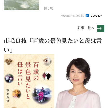
作でたどる1...
催し物
Recommended by
記事一覧へ
市毛良枝『百歳の景色見たいと母は言
い』