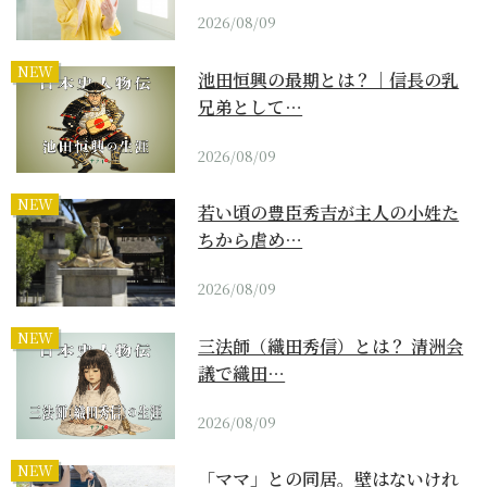
2026/08/09
NEW
池田恒興の最期とは？｜信長の乳
兄弟として…
2026/08/09
NEW
若い頃の豊臣秀吉が主人の小姓た
ちから虐め…
2026/08/09
NEW
三法師（織田秀信）とは？ 清洲会
議で織田…
2026/08/09
NEW
「ママ」との同居。壁はないけれ