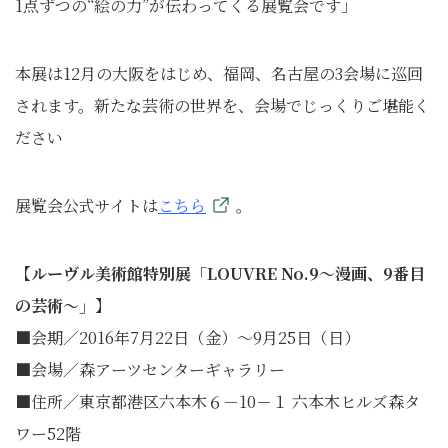
1点ずつの“絵の力”が伝わってくる展覧会です」
本展は12月の大阪をはじめ、福岡、名古屋の3会場に巡回
されます。新たな芸術の世界を、会場でじっくりご堪能く
ださい
展覧会公式サイトは
こちら
。
【ルーヴル美術館特別展「LOUVRE No.9～漫画、9番目
の芸術～」】
■会期／2016年7月22日（金）～9月25日（日）
■会場／森アーツセンターギャラリー
■住所／東京都港区六本木６－10－１ 六本木ヒルズ森タ
ワー52階