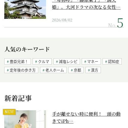
姫」。大河ドラマの次なる女性…
2026/08/02
No.
人気のキーワード
豊臣兄弟！
クルマ
減塩レシピ
マネー
認知症
定年後の歩き方
老人ホーム
京都
漢方
新着記事
NEW
手が離せない時に便利！ 頭の動
きでiPh…