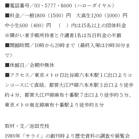
■電話番号／03・5777・8600（ハローダイヤル）
■料金／一般1800（1500）円 大高生1200（1000）円
中小生600（400）円 （ ）内は15名以上の団体料金
※障がい者手帳所持者と介護者1名は当日料金の半額
■開館時間／10時から20時まで（最終入場は19時30分ま
で）
■休館日／会期中無休
■アクセス／東京メトロ日比谷線六本木駅１C出口よりコ
ンコースにて直結、都営大江戸線六本木駅３出口より徒歩
約４分、都営大江戸線麻布十番駅７出口より徒歩約５分、
東京メトロ南北線麻布十番駅より徒歩約８分
取材・文／池田充枝
1989年「サライ」
の創刊時より歴史資料の調査や展覧会