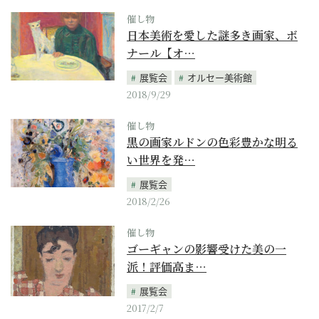
催し物
日本美術を愛した謎多き画家、ボ
ナール【オ…
展覧会
オルセー美術館
2018/9/29
催し物
黒の画家ルドンの色彩豊かな明る
い世界を発…
展覧会
2018/2/26
催し物
ゴーギャンの影響受けた美の一
派！評価高ま…
展覧会
2017/2/7