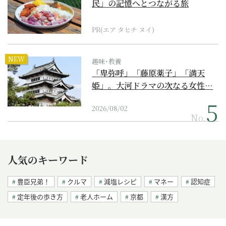
民」の記憶へとつながる旅
PR(エア タヒチ ヌイ)
NEW
趣味･教養
「卑弥呼」「藤原薬子」「満天
姫」。大河ドラマの次なる女性…
2026/08/02
No.
人気のキーワード
豊臣兄弟！
クルマ
減塩レシピ
マネー
認知症
定年後の歩き方
老人ホーム
京都
漢方