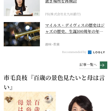
置き場所を再検討
PR
PR(株式会社北九州銀行)
マイルス・デイヴィスの歴史はジ
ャズの歴史。生誕100周年の年に
再確認するべき多大...
趣味･教養
Recommended by
記事一覧へ
市毛良枝『百歳の景色見たいと母は言
い』