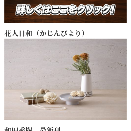
花人日和（かじんびより）
和田秀樹 最新刊