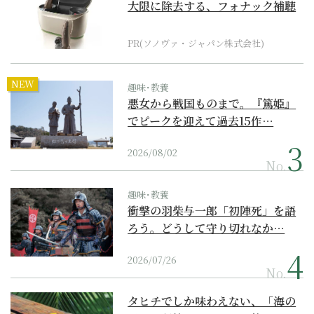
大限に除去する、フォナック補聴
器の最上位モデル
PR(ソノヴァ・ジャパン株式会社)
NEW
趣味･教養
悪女から戦国ものまで。『篤姫』
でピークを迎えて過去15作…
2026/08/02
No.
趣味･教養
衝撃の羽柴与一郎「初陣死」を語
ろう。どうして守り切れなか…
2026/07/26
No.
タヒチでしか味わえない、「海の