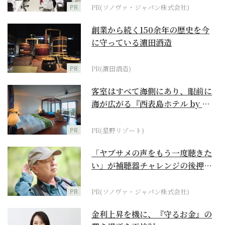
PR
PR(ソノヴァ・ジャパン株式会社)
創業から続く150余年の歴史を今
に守っている濵田酒造
PR
PR(濵田酒造)
客室はすべて海側にあり、眼前に
海が広がる『西表島ホテル by 星
野リゾート』
PR
PR(星野リゾート)
「ヤブサメの声をもう一度聴きた
い」が補聴器チャレンジの後押し
に
PR
PR(ソノヴァ・ジャパン株式会社)
金利上昇を機に、『守るお金』の