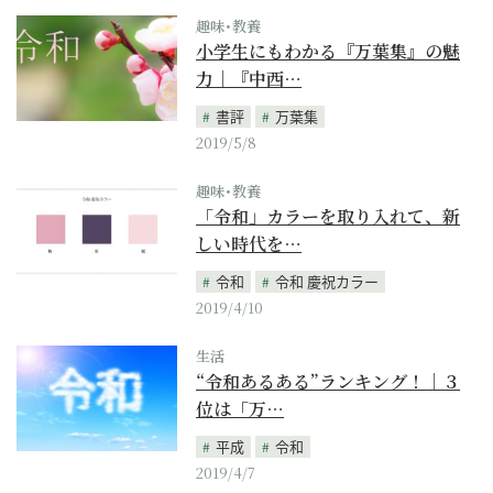
趣味･教養
小学生にもわかる『万葉集』の魅
力｜『中西…
書評
万葉集
2019/5/8
趣味･教養
「令和」カラーを取り入れて、新
しい時代を…
令和
令和 慶祝カラー
2019/4/10
生活
“令和あるある”ランキング！｜３
位は「万…
平成
令和
2019/4/7