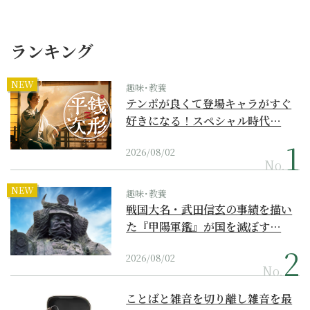
ランキング
NEW
趣味･教養
テンポが良くて登場キャラがすぐ
好きになる！スペシャル時代…
2026/08/02
No.
NEW
趣味･教養
戦国大名・武田信玄の事績を描い
た『甲陽軍鑑』が国を滅ぼす…
2026/08/02
No.
ことばと雑音を切り離し雑音を最