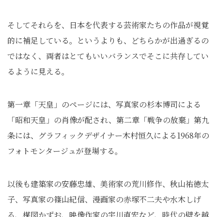
そしてそれらを、日本を代表する芸術家たちの作品が視覚
的に補足している。というよりも、どちらかが出過ぎるの
ではなく、両者はとてもいいバランスでそこに共存してい
るように見える。
第一章「天皇」のページには、写真家の杉本博司による
「昭和天皇」の肖像が配され、第二章「戦争の放棄」第九
条には、グラフィックデザイナー木村恒久による1968年の
フォトモンタージュが登場する。
以後も建築家の安藤忠雄、美術家の荒川修作、秋山祐徳太
子、写真家の篠山紀信、漫画家の赤塚不二夫や水木しげ
る、楳図かずお、映像作家の宇川直宏など、時代の壁を越