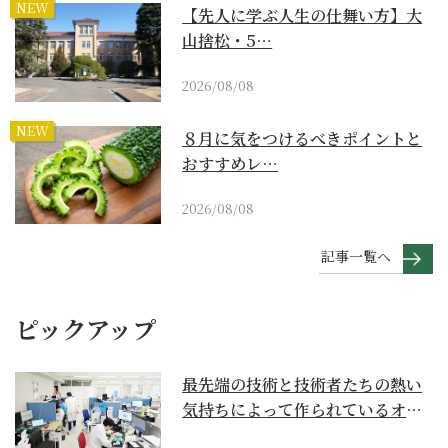
NEW
【先人に学ぶ人生の仕舞い方】大
山捨松・5…
2026/08/08
NEW
８月に気をつけるべきポイントと
おすすめレ…
2026/08/08
記事一覧へ
ピックアップ
最先端の技術と技術者たちの熱い
気持ちによって作られているオー
ダーメイド補聴器