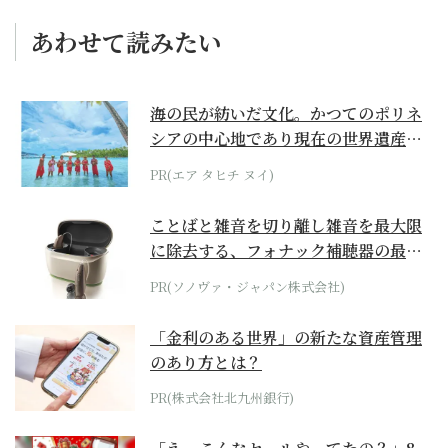
あわせて読みたい
海の民が紡いだ文化。かつてのポリネ
シアの中心地であり現在の世界遺産か
らみえてくる...
PR(エア タヒチ ヌイ)
ことばと雑音を切り離し雑音を最大限
に除去する、フォナック補聴器の最上
位モデル
PR(ソノヴァ・ジャパン株式会社)
「金利のある世界」の新たな資産管理
のあり方とは？
PR(株式会社北九州銀行)