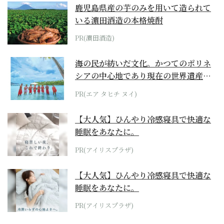
鹿児島県産の芋のみを用いて造られて
いる濵田酒造の本格焼酎
PR(濵田酒造)
海の民が紡いだ文化。かつてのポリネ
シアの中心地であり現在の世界遺産か
らみえてくる...
PR(エア タヒチ ヌイ)
【大人気】ひんやり冷感寝具で快適な
睡眠をあなたに。
PR(アイリスプラザ)
【大人気】ひんやり冷感寝具で快適な
睡眠をあなたに。
PR(アイリスプラザ)