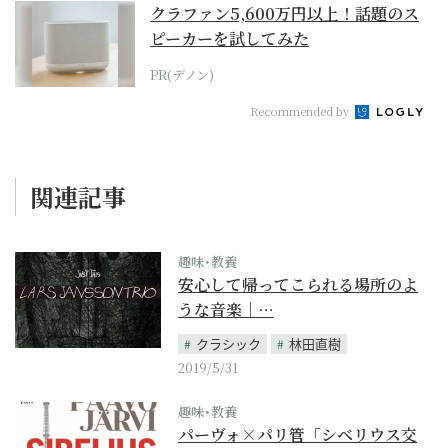
クラファン5,600万円以上！話題のス
ピーカーを試してみた
PR(デノン)
Recommended by
関連記事
趣味･教養
安心して帰ってこられる場所のよ
うな音楽｜…
クラシック
林田直樹
2019/5/31
趣味･教養
パーヴォ×パリ管「シベリウス交