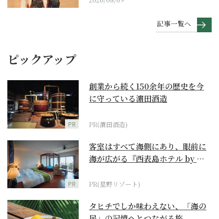
記事一覧へ
ピックアップ
創業から続く150余年の歴史を今
に守っている濵田酒造
PR
PR(濵田酒造)
客室はすべて海側にあり、眼前に
海が広がる『西表島ホテル by 星
野リゾート』
PR
PR(星野リゾート)
タヒチでしか味わえない、「海の
民」の記憶へとつながる旅