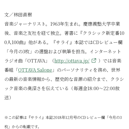
文／林田直樹
音楽ジャーナリスト。1963年生まれ。慶應義塾大学卒業
後、音楽之友社を経て独立。著書に『クラシック新定番10
0人100曲』他がある。『サライ』本誌ではCDレビュー欄
「今月の3枚」の選盤および執筆を担当。インターネット
ラジオ曲「OTTAVA」（
http://ottava.jp/
）では音楽
番組「
OTTAVA Salone
」のパーソナリティを務め、世界
の最新の音楽情報から、歴史的な音源の紹介まで、クラシ
ック音楽の奥深さを伝えている（毎週金18:00～22:00放
送）
※この記事は『サライ』本誌2018年12月号のCDレビュー欄「今月の3
枚」からの転載です。