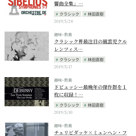
響曲全集」…
クラシック
林田直樹
2019/5/24
趣味･教養
クラシック界最注目の風雲児クル
レンツィス…
クラシック
林田直樹
2019/5/17
趣味･教養
ドビュッシー最晩年の傑作群を１
枚に収録！…
クラシック
林田直樹
2019/5/10
趣味･教養
チェリビダッケ×ミュンヘン・フ