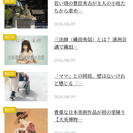
NEW
若い頃の豊臣秀吉が主人の小姓た
ちから虐め…
2026/08/09
NEW
三法師（織田秀信）とは？ 清洲会
議で織田…
2026/08/09
NEW
「ママ」との同居。壁はないけれ
ど感じる「…
2026/08/09
NEW
貴重な日本美術作品が初の里帰り
【大英博物…
2026/08/09