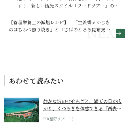
す！｜新しい観光スタイル「フードツアー」のス
スメ（スコットランド）
【管理栄養士の減塩レシピ】｜「生姜香るかじき
のはちみつ照り焼き」と「さばのとろろ昆布揚
げ」
あわせて読みたい
静かな波のせせらぎと、満天の星が広
がり、くつろぎを体感できる『西表島
ホテル by...
PR(星野リゾート)