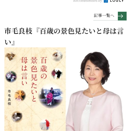
Recommended by
記事一覧へ
市毛良枝『百歳の景色見たいと母は言
い』