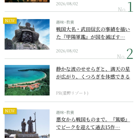
2026/08/02
No.
NEW
趣味･教養
戦国大名・武田信玄の事績を描い
た『甲陽軍鑑』が国を滅ぼす…
2026/08/02
No.
静かな波のせせらぎと、満天の星
が広がり、くつろぎを体感できる
『西表島ホテル by...
PR(星野リゾート)
NEW
趣味･教養
悪女から戦国ものまで。『篤姫』
でピークを迎えて過去15作…