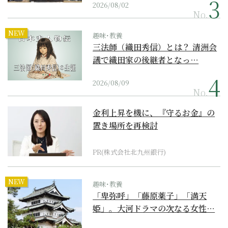
2026/08/02
No.
NEW
趣味･教養
三法師（織田秀信）とは？ 清洲会
議で織田家の後継者となっ…
2026/08/09
No.
金利上昇を機に、『守るお金』の
置き場所を再検討
PR(株式会社北九州銀行)
NEW
趣味･教養
「卑弥呼」「藤原薬子」「満天
姫」。大河ドラマの次なる女性…