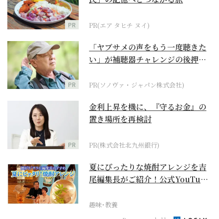
PR
PR(エア タヒチ ヌイ)
「ヤブサメの声をもう一度聴きた
い」が補聴器チャレンジの後押し
に
PR
PR(ソノヴァ・ジャパン株式会社)
金利上昇を機に、『守るお金』の
置き場所を再検討
PR
PR(株式会社北九州銀行)
夏にぴったりな焼酎アレンジを吉
尾編集長がご紹介！公式YouTube
【まったりサラ...
趣味･教養