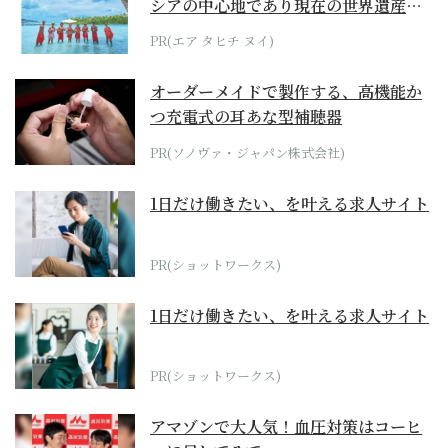
シアの中心地であり現在の世界遺産か
らみえてくる...
PR(エア タヒチ ヌイ)
オーダーメイドで製作する、高機能か
つ充電式の耳あな型補聴器
PR(ソノヴァ・ジャパン株式会社)
1日だけ働きたい、を叶える求人サイト
PR(ショットワークス)
1日だけ働きたい、を叶える求人サイト
PR(ショットワークス)
アマゾンで大人気！血圧対策はコーヒ