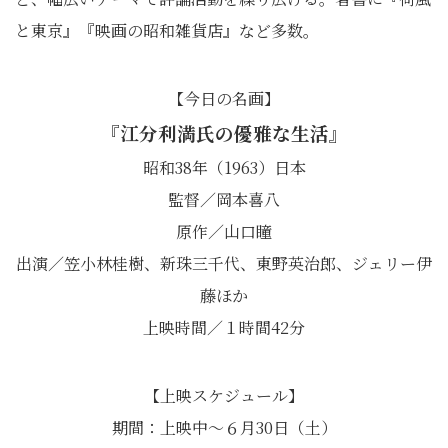
と東京』『映画の昭和雑貨店』など多数。
【今日の名画】
『江分利満氏の優雅な生活』
昭和38年（1963）日本
監督／岡本喜八
原作／山口瞳
出演／笠小林桂樹、新珠三千代、東野英治郎、ジェリー伊
藤ほか
上映時間／１時間42分
【上映スケジュール】
期間：上映中〜６月30日（土）