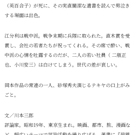
（英百合子）が死に、その実直簡潔な遺書を読んで男泣き
する場面は出色。
江分利は戦中派。戦争末期に兵隊に取られた。直木賞を受
賞し、会社の若者たちが祝ってくれる。その席で酔い、戦
中派の心情を吐露するのだが、二人の若い社員（ 二瓶正
也、小川安三）は白けてしまう。世代の差が哀しい。
岡本作品の常連の一人、砂塚秀夫演じるテキヤの口上がみ
ごと。
文／川本三郎
評論家。昭和19年、東京生まれ。映画、都市、旅、漫画な
ど、幅広いテーマで評論活動を繰り広げる。著書に『荷風