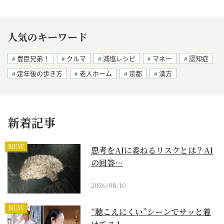
人気のキーワード
豊臣兄弟！
クルマ
減塩レシピ
マネー
認知症
定年後の歩き方
老人ホーム
京都
漢方
新着記事
NEW
思考をAIに委ねるリスクとは？AI
の回答…
2026/08/10
NEW
“聴こえにくい”シーンでサッと着