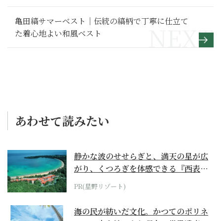
亀田縞サマーベスト｜伝統の縞柄で丁寧に仕立て
た着心地よい和風ベスト
あわせて読みたい
静かな波のせせらぎと、満天の星が広
がり、くつろぎを体感できる『西表島
ホテル by...
PR(星野リゾート)
海の民が紡いだ文化。かつてのポリネ