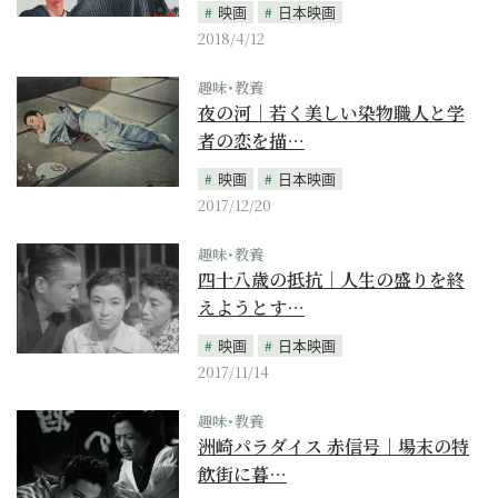
映画
日本映画
2018/4/12
趣味･教養
夜の河｜若く美しい染物職人と学
者の恋を描…
映画
日本映画
2017/12/20
趣味･教養
四十八歳の抵抗｜人生の盛りを終
えようとす…
映画
日本映画
2017/11/14
趣味･教養
洲崎パラダイス 赤信号｜場末の特
飲街に暮…