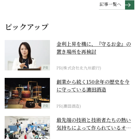
記事一覧へ
ピックアップ
金利上昇を機に、『守るお金』の
置き場所を再検討
PR
PR(株式会社北九州銀行)
創業から続く150余年の歴史を今
に守っている濵田酒造
PR
PR(濵田酒造)
最先端の技術と技術者たちの熱い
気持ちによって作られているオー
ダーメイド補聴器