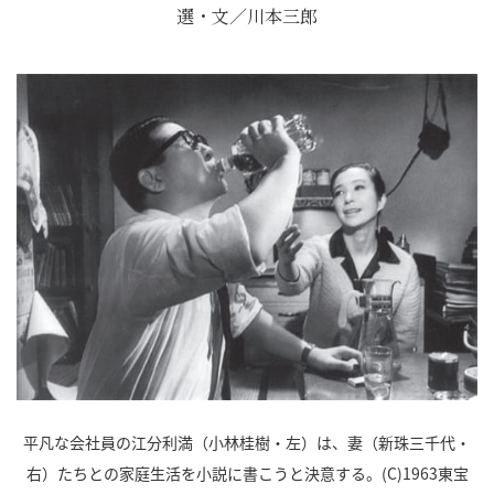
選・文／川本三郎
平凡な会社員の江分利満（小林桂樹・左）は、妻（新珠三千代・
右）たちとの家庭生活を小説に書こうと決意する。(C)1963東宝