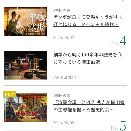
趣味･教養
テンポが良くて登場キャラがすぐ
好きになる！スペシャル時代…
2026/08/02
No.
創業から続く150余年の歴史を今
に守っている濵田酒造
PR(濵田酒造)
NEW
趣味･教養
「清洲会議」とは？ 秀吉が織田家
の主導権を握った歴史的会…
2026/08/09
No.