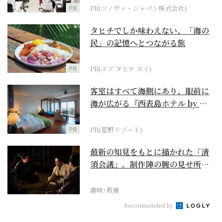
PR
PR(ソノヴァ・ジャパン株式会社)
タヒチでしか味わえない、「海の
民」の記憶へとつながる旅
PR
PR(エア タヒチ ヌイ)
客室はすべて海側にあり、眼前に
海が広がる『西表島ホテル by 星
野リゾート』
PR
PR(星野リゾート)
最新の知見をもとに描かれた「清
須会議」。制作陣の腕の見せ所、
小一郎の立ち回りはい...
趣味･教養
Recommended by