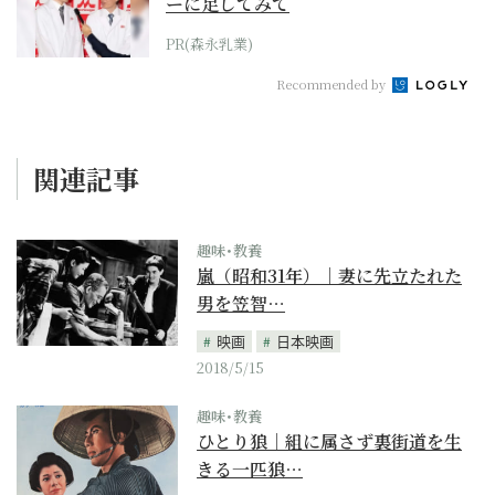
ーに足してみて
PR(森永乳業)
Recommended by
関連記事
趣味･教養
嵐（昭和31年）｜妻に先立たれた
男を笠智…
映画
日本映画
2018/5/15
趣味･教養
ひとり狼｜組に属さず裏街道を生
きる一匹狼…