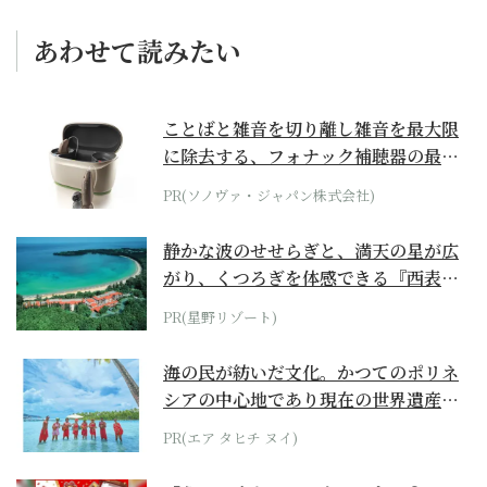
あわせて読みたい
ことばと雑音を切り離し雑音を最大限
に除去する、フォナック補聴器の最上
位モデル
PR(ソノヴァ・ジャパン株式会社)
静かな波のせせらぎと、満天の星が広
がり、くつろぎを体感できる『西表島
ホテル by...
PR(星野リゾート)
海の民が紡いだ文化。かつてのポリネ
シアの中心地であり現在の世界遺産か
らみえてくる...
PR(エア タヒチ ヌイ)