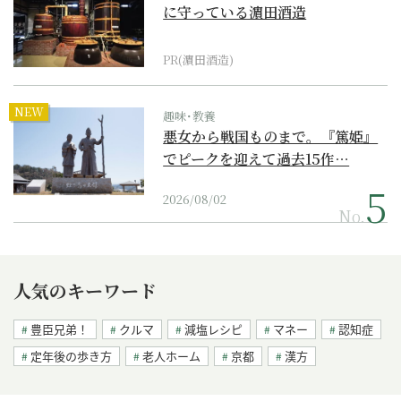
に守っている濵田酒造
PR(濵田酒造)
NEW
趣味･教養
悪女から戦国ものまで。『篤姫』
でピークを迎えて過去15作…
2026/08/02
No.
人気のキーワード
豊臣兄弟！
クルマ
減塩レシピ
マネー
認知症
定年後の歩き方
老人ホーム
京都
漢方