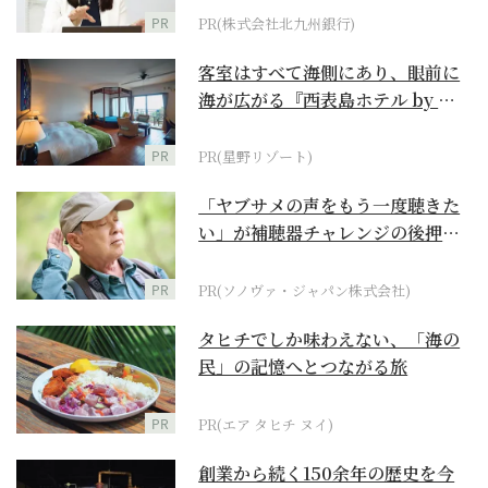
PR
PR(株式会社北九州銀行)
客室はすべて海側にあり、眼前に
海が広がる『西表島ホテル by 星
野リゾート』
PR
PR(星野リゾート)
「ヤブサメの声をもう一度聴きた
い」が補聴器チャレンジの後押し
に
PR
PR(ソノヴァ・ジャパン株式会社)
タヒチでしか味わえない、「海の
民」の記憶へとつながる旅
PR
PR(エア タヒチ ヌイ)
創業から続く150余年の歴史を今