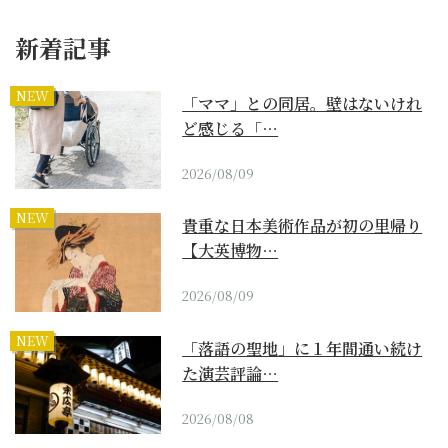
新着記事
NEW
「ママ」との同居。壁はないけれ
ど感じる「…
2026/08/09
NEW
貴重な日本美術作品が初の里帰り
【大英博物…
2026/08/09
NEW
「落語の聖地」に１年間通い続け
た演芸評論…
2026/08/08