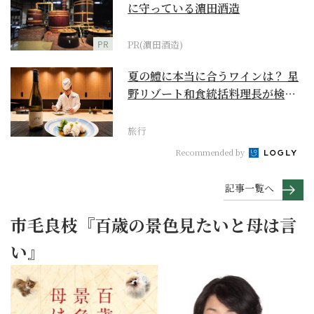
に守っている濵田酒造
PR
PR(濵田酒造)
夏の鱧に本当に合うワインは？ 星
野リゾート和食統括料理長が検証
【ワイン×和食 至...
旅行
Recommended by
記事一覧へ
市毛良枝『百歳の景色見たいと母は言
い』