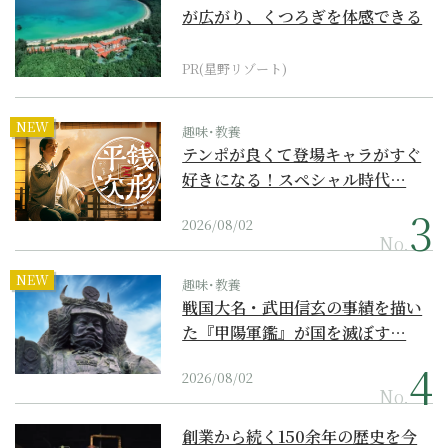
が広がり、くつろぎを体感できる
『西表島ホテル by...
PR(星野リゾート)
NEW
趣味･教養
テンポが良くて登場キャラがすぐ
好きになる！スペシャル時代…
2026/08/02
No.
NEW
趣味･教養
戦国大名・武田信玄の事績を描い
た『甲陽軍鑑』が国を滅ぼす…
2026/08/02
No.
創業から続く150余年の歴史を今