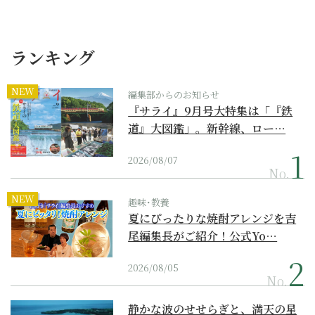
ランキング
NEW
編集部からのお知らせ
『サライ』9月号大特集は「『鉄
道』大図鑑」。新幹線、ロー…
2026/08/07
No.
NEW
趣味･教養
夏にぴったりな焼酎アレンジを吉
尾編集長がご紹介！公式Yo…
2026/08/05
No.
静かな波のせせらぎと、満天の星