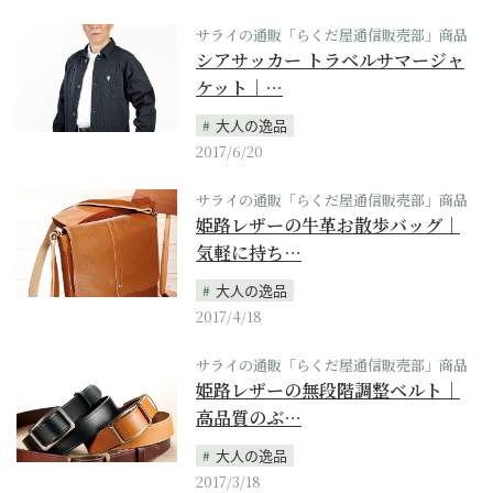
サライの通販「らくだ屋通信販売部」商品
シアサッカー トラベルサマージャ
ケット｜…
大人の逸品
2017/6/20
サライの通販「らくだ屋通信販売部」商品
姫路レザーの牛革お散歩バッグ｜
気軽に持ち…
大人の逸品
2017/4/18
サライの通販「らくだ屋通信販売部」商品
姫路レザーの無段階調整ベルト｜
高品質のぶ…
大人の逸品
2017/3/18