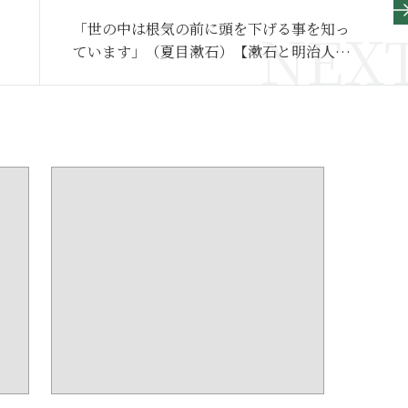
「世の中は根気の前に頭を下げる事を知っ
ています」（夏目漱石）【漱石と明治人の
ことば360】