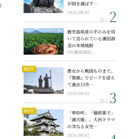
が国を滅ぼす…
よ
2026/08/02
No.
鹿児島県産の芋のみを用
いて造られている濵田酒
造の本格焼酎
PR(濵田酒造)
NEW
悪女から戦国ものまで。
『篤姫』でピークを迎え
て過去15作…
2026/08/02
No.
NEW
「卑弥呼」「藤原薬子」
「満天姫」。大河ドラマ
の次なる女性…
2026/08/02