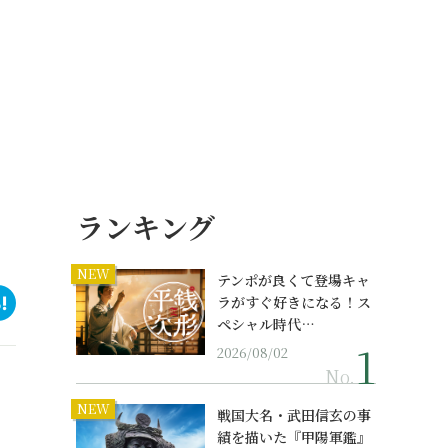
ランキング
NEW
テンポが良くて登場キャ
ラがすぐ好きになる！ス
ペシャル時代…
2026/08/02
No.
NEW
戦国大名・武田信玄の事
績を描いた『甲陽軍鑑』