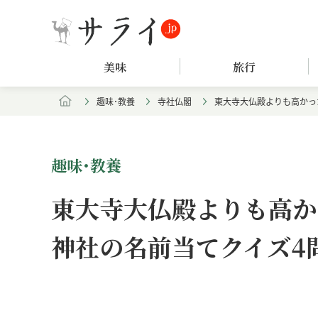
美味
旅行
趣味･教養
寺社仏閣
東大寺大仏殿よりも高かっ
趣味･教養
東大寺大仏殿よりも高か
神社の名前当てクイズ4
Loaded
:
/
Unmute
8.25%