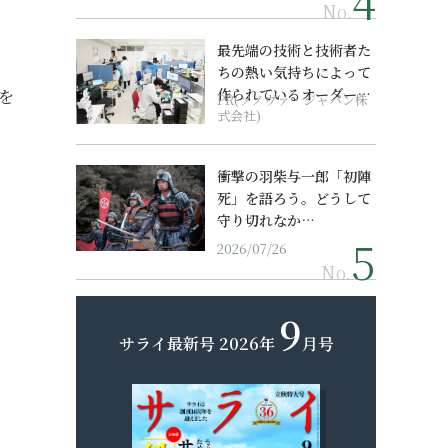
No.
最先端の技術と技術者た
ちの熱い気持ちによって
作られているオーダーメ
を
PR(ソノヴァ・ジャパン株
イド補聴器
式会社)
衝撃の羽柴与一郎「初陣
死」を語ろう。どうして
守り切れなか…
2026/07/26
No.
9
サライ最新号
2026年
月号