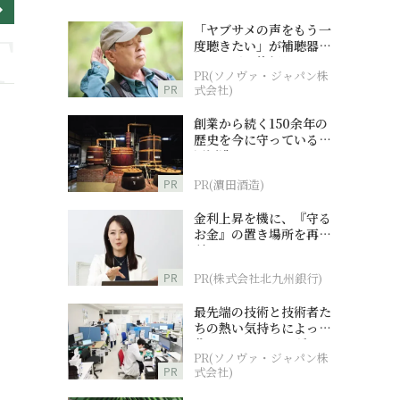
「ヤブサメの声をもう一
度聴きたい」が補聴器チ
ャレンジの後押しに
PR(ソノヴァ・ジャパン株
PR
式会社)
創業から続く150余年の
歴史を今に守っている濵
田酒造
PR
PR(濵田酒造)
金利上昇を機に、『守る
お金』の置き場所を再検
討
PR
PR(株式会社北九州銀行)
最先端の技術と技術者た
ちの熱い気持ちによって
作られているオーダーメ
PR(ソノヴァ・ジャパン株
イド補聴器
PR
式会社)