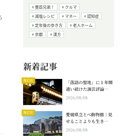
豊臣兄弟！
クルマ
減塩レシピ
マネー
認知症
も
定年後の歩き方
老人ホーム
京都
漢方
新着記事
NEW
「落語の聖地」に１年間
通い続けた演芸評論…
2026/08/08
NEW
愛媛県立とべ動物園｜見
せることよりも生き…
2026/08/08