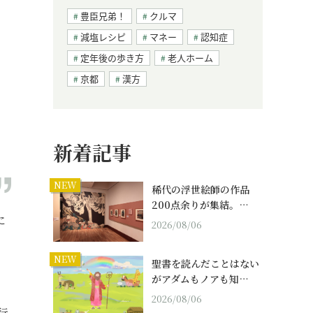
豊臣兄弟！
クルマ
減塩レシピ
マネー
認知症
定年後の歩き方
老人ホーム
京都
漢方
新着記事
NEW
稀代の浮世絵師の作品
200点余りが集結。…
に
2026/08/06
、
NEW
聖書を読んだことはない
がアダムもノアも知…
2026/08/06
行