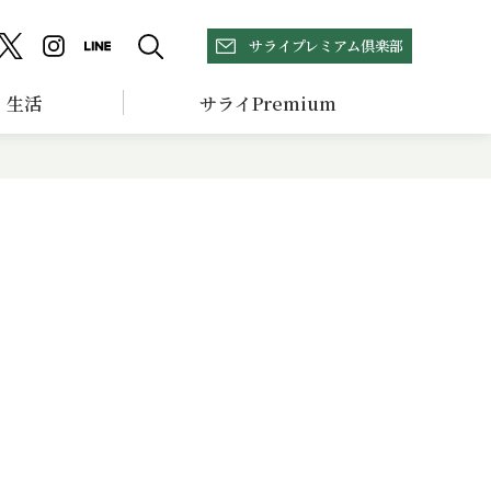
サライプレミアム倶楽部
生活
サライPremium
】