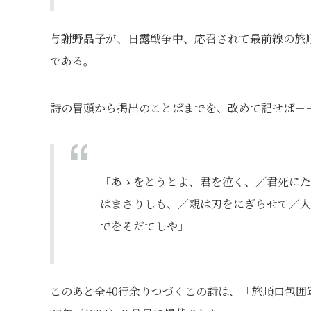
与謝野晶子が、日露戦争中、応召されて最前線の旅
である。
詩の冒頭から掲出のことばまでを、改めて記せば－
「あゝをとうとよ、君を泣く、／君死に
はまさりしも、／親は刃をにぎらせて／人
でをそだてしや」
このあと全40行余りつづくこの詩は、「旅順口包