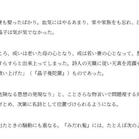
妻も娶ったばかり。血気にはやるあまり、家や家族をも忘れ、
晶子は気が気でなかった。
ころ、或いは老いた母の心となり、或は若い妻の心となって、
すらすらと出来上ってしまった。詩人の天職に従い天真を流露
歌い上げた」（『晶子曼陀羅』）ものであった。
危険なる思想の発現なり」と、ことさらな物言いで問題視する
けとめ、次第に名詩として位置づけられるようになる。
出たときの騒動にも重なる。『みだれ髪』には、たとえば次の