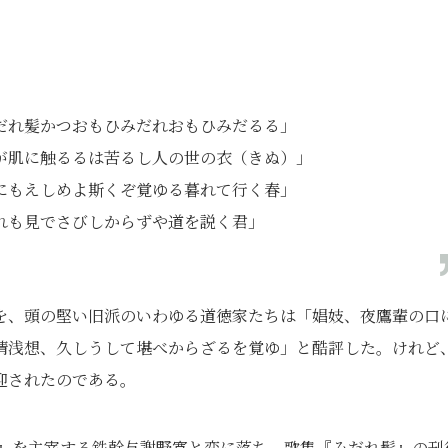
だれ髪かつおもひみだれおもひみだるる」
が肌に触るるは苦るし人の世の衣（きぬ）」
にもえしめよ斯くぞ覚ゆる暮れて行く春」
れも見でさびしからずや道を説く君」
を、頭の堅い旧派のいわゆる道徳家たちは「娼妓、夜鷹輩の口
情浅想、久しうして堪べからざるを覚ゆ」と酷評した。けれど
迎されたのである。
明星』を主宰する鉄幹与謝野寛と恋に落ち、歌集『みだれ髪』の刊