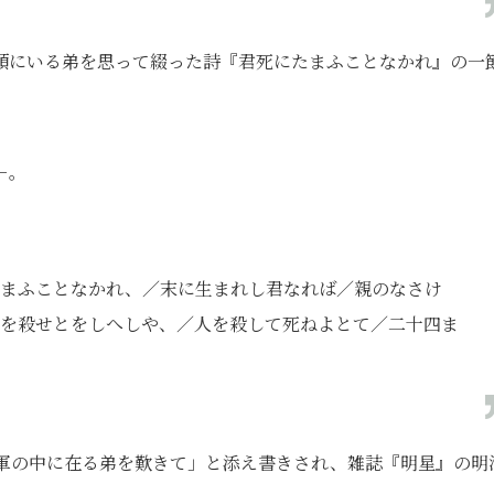
順にいる弟を思って綴った詩『君死にたまふことなかれ』の一
－。
たまふことなかれ、／末に生まれし君なれば／親のなさけ
を殺せとをしへしや、／人を殺して死ねよとて／二十四ま
囲軍の中に在る弟を歎きて」と添え書きされ、雑誌『明星』の明