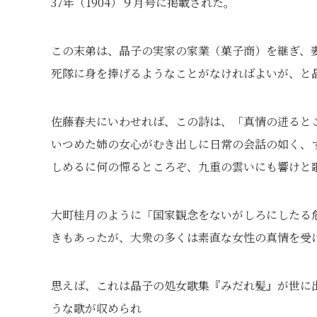
37年（1904）９月号に掲載された。
この末弟は、晶子の実家の家業（菓子商）を継ぎ、
死隊に身を捧げるようなことがなければよいが、と
佐藤春夫にいわせれば、この詩は、「真情の迸ると
いつめた姉の女心がむき出しに日常の会話の如く、
しめるに何の憚るところぞ、九重の雲いにも響けと
大町桂月のように「国家観念をないがしろにしたる
きもあったが、大衆の多くは素直な女性の真情を受
思えば、これは晶子の処女歌集『みだれ髪』が世に
うな歌が収められ