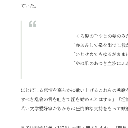
ていた。
「くろ髪の千すじの髪のみ
「ゆあみして泉を出でし我
「いとせめてもゆるがまま
「やは肌のあつき血汐にふ
ほとばしる恋情を高らかに歌い上げるこれらの秀歌
すべき乱倫の言を吐きて淫を勧めんとはする」「淫
若い文学愛好家たちからは圧倒的な支持をもって歓
晶子は明治11年（1878）大阪・堺の生まれ。『