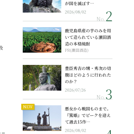
が国を滅ぼす…
2026/08/02
No.
鹿児島県産の芋のみを用
いて造られている濵田酒
造の本格焼酎
吸
PR(濵田酒造)
豊臣秀吉の甥・秀次の切
腹はどのように行われた
のか？
2026/07/26
No.
NEW
悪女から戦国ものまで。
『篤姫』でピークを迎え
て過去15作…
2026/08/02