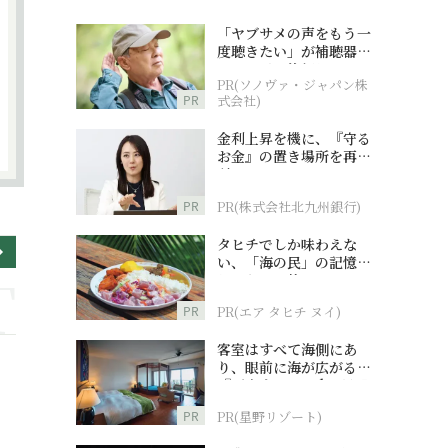
「ヤブサメの声をもう一
度聴きたい」が補聴器チ
ャレンジの後押しに
PR(ソノヴァ・ジャパン株
PR
式会社)
金利上昇を機に、『守る
お金』の置き場所を再検
討
PR
PR(株式会社北九州銀行)
タヒチでしか味わえな
い、「海の民」の記憶へ
とつながる旅
PR
PR(エア タヒチ ヌイ)
客室はすべて海側にあ
り、眼前に海が広がる
『西表島ホテル by 星野
リゾート』
PR
PR(星野リゾート)