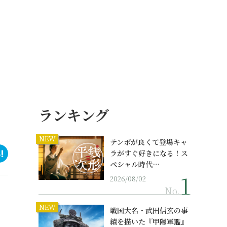
ランキング
NEW
テンポが良くて登場キャ
ラがすぐ好きになる！ス
ペシャル時代…
2026/08/02
No.
NEW
戦国大名・武田信玄の事
績を描いた『甲陽軍鑑』