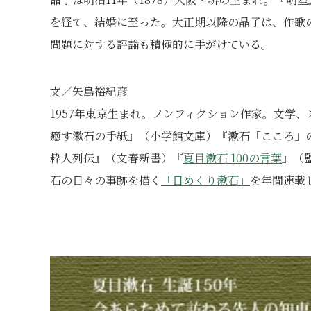
を経て、結婚に至った。大正期以降の晶子は、作歌
問題に対する評論も積極的に手がけている。
文／矢島裕紀彦
1957年東京生まれ。ノンフィクション作家。文学
癒す漱石の手紙』（小学館文庫）『漱石「こころ」
粋人列伝』（文春新書）『
夏目漱石 100の言葉
』（
石の日々の事跡を描く
「日めくり漱石」
を年間連載