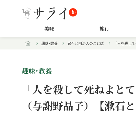
美味
旅行
趣味･教養
漱石と明治人のことば
「人を殺して
趣味･教養
「人を殺して死ねよとて
（与謝野晶子）【漱石と
Loaded
:
/
Unmute
5.15%