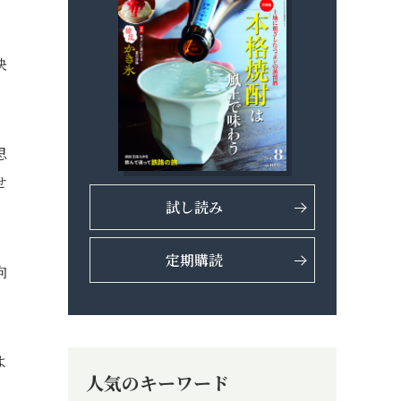
決
思
せ
試し読み
定期購読
向
よ
人気のキーワード