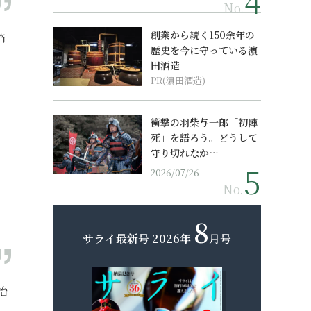
No.
創業から続く150余年の
節
歴史を今に守っている濵
田酒造
PR(濵田酒造)
衝撃の羽柴与一郎「初陣
死」を語ろう。どうして
守り切れなか…
2026/07/26
No.
8
サライ最新号
2026年
月号
治