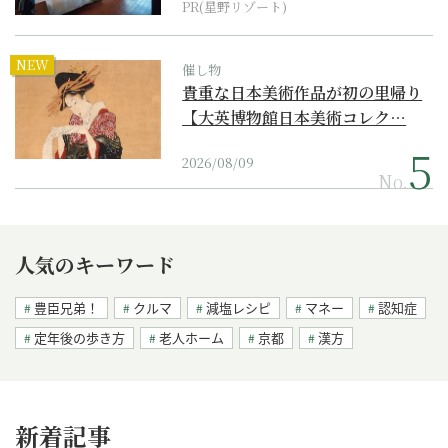
PR(星野リゾート)
NEW
催し物
貴重な日本美術作品が初の里帰り
【大英博物館日本美術コレク…
2026/08/09
No.
人気のキーワード
豊臣兄弟！
クルマ
減塩レシピ
マネー
認知症
定年後の歩き方
老人ホーム
京都
漢方
新着記事