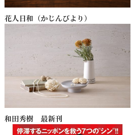
花人日和（かじんびより）
和田秀樹 最新刊