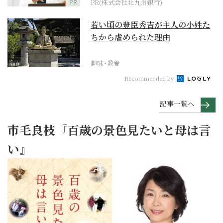
PR
PR(株式会社北九州銀行)
若い頃の豊臣秀吉が主人の小姓た
ちから虐められた理由
趣味･教養
Recommended by
記事一覧へ
市毛良枝『百歳の景色見たいと母は言
い』