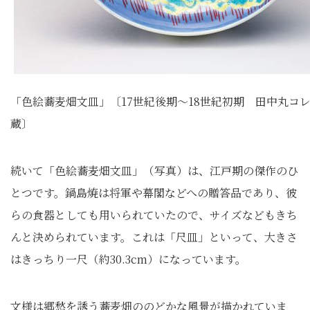
「色絵蕎麦畑文皿」〔17世紀後期～18世紀初期 田中丸コ
蔵〕
続いて「色絵蕎麦畑文皿」（写真）は、江戸期の傑作のひ
とつです。鍋島焼は将軍や幕閣などへの贈答品であり、彼
らの食器としても用いられていたので、サイズなどもきち
んと決められています。これは「尺皿」といって、大きさ
はきっちり一尺（約30.3cm）になっています。
文様は郷愁を誘う蕎麦畑ののどかな風景が描かれていま