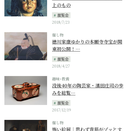
上のもの
展覧会
2018/7/23
催し物
徳川家康ゆかりの本願寺寺宝が関
東初公開！…
展覧会
2018/4/27
趣味･教養
没後40年の陶芸家・濱田庄司の歩
みを総覧…
展覧会
2017/12/19
催し物
怖い絵展｜思わず背筋がゾッとす