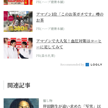
PR(ハーブ健康本舗)
アマゾン1位「このお茶ガチです」噂の
お茶
PR(ハーブ健康本舗)
アマゾンで大人気！血圧対策はコーヒ
ーに足してみて
PR(森永乳業)
Recommended by
関連記事
催し物
岸田劉生が追い求めた「写実」以