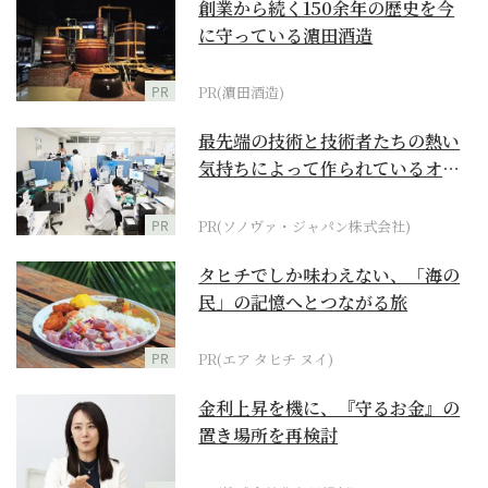
創業から続く150余年の歴史を今
に守っている濵田酒造
PR
PR(濵田酒造)
最先端の技術と技術者たちの熱い
気持ちによって作られているオー
ダーメイド補聴器
PR
PR(ソノヴァ・ジャパン株式会社)
タヒチでしか味わえない、「海の
民」の記憶へとつながる旅
PR
PR(エア タヒチ ヌイ)
金利上昇を機に、『守るお金』の
置き場所を再検討