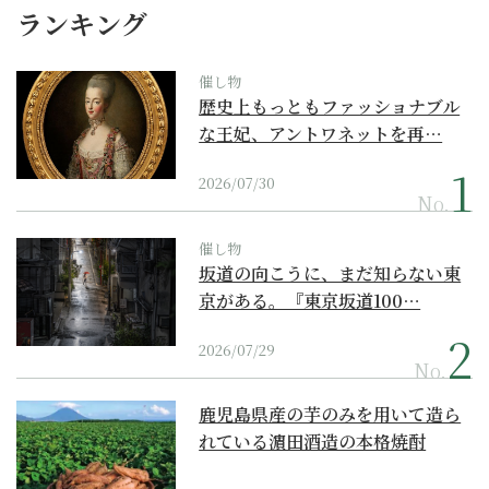
ランキング
催し物
歴史上もっともファッショナブル
な王妃、アントワネットを再…
2026/07/30
No.
催し物
坂道の向こうに、まだ知らない東
京がある。『東京坂道100…
2026/07/29
No.
鹿児島県産の芋のみを用いて造ら
れている濵田酒造の本格焼酎