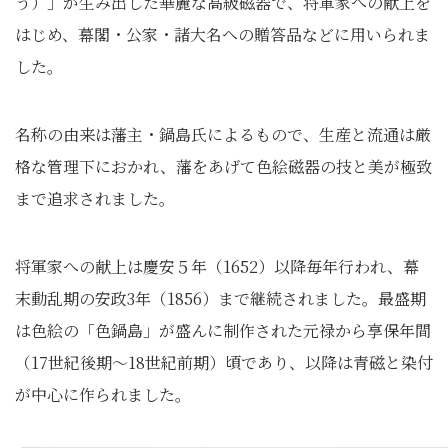
う）」が生み出した華麗な高級磁器で、将軍家への献上を
はじめ、幕閣・公家・諸大名への贈答品などに用いられま
した。
名称の由来は藩主・鍋島氏によるもので、生産と流通は厳
格な管理下におかれ、藩をあげて色絵磁器の技と美が極致
まで追求されました。
将軍家への献上は慶安５年（1652）以降毎年行われ、幕
末動乱期の安政3年（1856）まで継続されました。最盛期
は色絵の「色鍋島」が盛んに制作された元禄から享保年間
（17世紀後期～18世紀前期）頃であり、以降は青磁と染付
が中心に作られました。