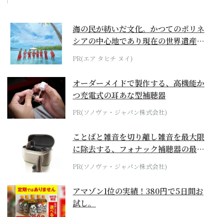
海の民が紡いだ文化。かつてのポリネ
シアの中心地であり現在の世界遺産か
らみえてくる...
PR(エア タヒチ ヌイ)
オーダーメイドで製作する、高機能か
つ充電式の耳あな型補聴器
PR(ソノヴァ・ジャパン株式会社)
ことばと雑音を切り離し雑音を最大限
に除去する、フォナック補聴器の最上
位モデル
PR(ソノヴァ・ジャパン株式会社)
アマゾン1位の実績！380円で5日間お
試し。