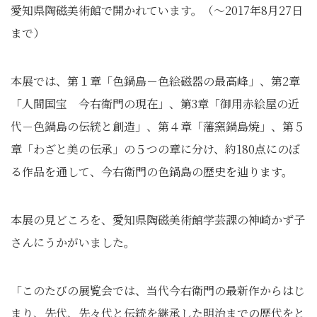
愛知県陶磁美術館で開かれています。（～2017年8月27日
まで）
本展では、第１章「色鍋島－色絵磁器の最高峰」、第2章
「人間国宝 今右衛門の現在」、第3章「御用赤絵屋の近
代－色鍋島の伝統と創造」、第４章「藩窯鍋島焼」、第５
章「わざと美の伝承」の５つの章に分け、約180点にのぼ
る作品を通して、今右衛門の色鍋島の歴史を辿ります。
本展の見どころを、愛知県陶磁美術館学芸課の神崎かず子
さんにうかがいました。
「このたびの展覧会では、当代今右衛門の最新作からはじ
まり、先代、先々代と伝統を継承した明治までの歴代をと