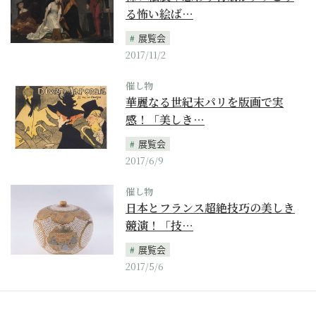
る怖い絵ば…
展覧会
2017/11/2
催し物
華麗なる世紀末パリを版画で実
感！「美しき…
展覧会
2017/6/9
催し物
日本とフランス超絶技巧の美しき
競演！「技…
展覧会
2017/5/6