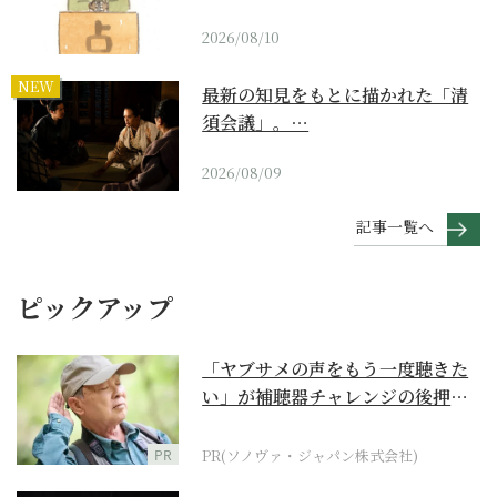
2026/08/10
NEW
最新の知見をもとに描かれた「清
須会議」。…
2026/08/09
記事一覧へ
ピックアップ
「ヤブサメの声をもう一度聴きた
い」が補聴器チャレンジの後押し
に
PR
PR(ソノヴァ・ジャパン株式会社)