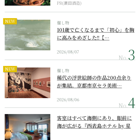
PR(濵田酒造)
NEW
催し物
101歳で亡くなるまで「初心」を胸
に高みをめざした!!【…
2026/08/07
No.
NEW
催し物
稀代の浮世絵師の作品200点余り
が集結。京都市京セラ美術…
2026/08/06
No.
客室はすべて海側にあり、眼前に
海が広がる『西表島ホテル by 星
野リゾート』