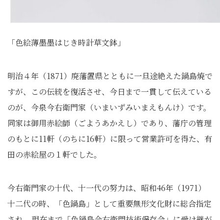
「色絵薄墨墨はじき時計草文鉢」
明治４年（1871）廃藩置県とともに一旦途絶えた鍋島焼で
すが、この伝統を復活させ、今日まで一貫して伝えている
のが、今泉今右衛門家（いまいずみいまえもんけ）です。
同家は御用赤絵師（ごようあかえし）であり、藩庁の管理
のもとに11軒（のちに16軒）に限って営業許可を得た、有
田の赤絵屋の１軒でした。
今右衛門家の十代、十一代の努力は、昭和46年（1971）
十二代の時、「色鍋島」として重要無形文化財に総合指定
され、現在まで「色鍋島今右衛門技術保存会」に受け継が