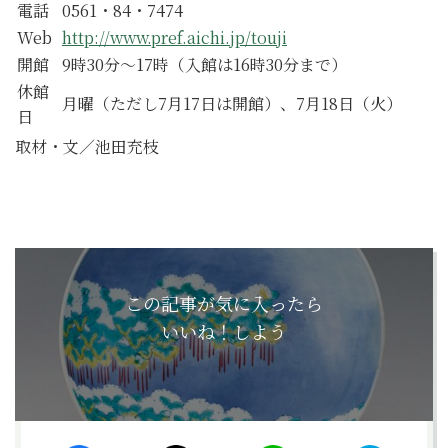
電話
0561・84・7474
Web
http://www.pref.aichi.jp/touji
開館
9時30分～17時（入館は16時30分まで）
休館
月曜（ただし7月17日は開館）、7月18日（火）
日
取材・文／池田充枝
この記事が気に入ったら
いいね！しよう