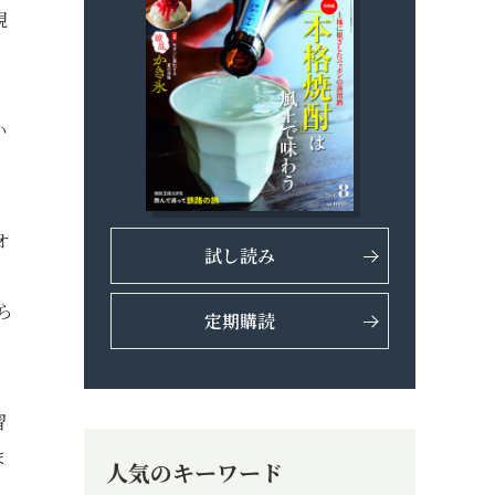
現
い
オ
試し読み
ら
定期購読
習
ま
人気のキーワード