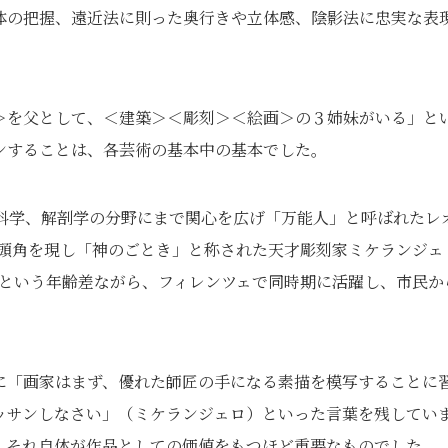
体の把握、遠近法に則った奥行きや立体感、陰影法に忠実な表
＞を父として、＜建築＞＜彫刻＞＜絵画＞の３姉妹がいる」と
ンすることは、各芸術の基本中の基本でした。
、科学、解剖学の分野にまで関心を広げ「万能人」と呼ばれたレ
代から頭角を現し「神のごとき」と称された天才彫刻家ミケランジェ
23歳という年齢差ながら、フィレンツェで同時期に活躍し、市民か
に「画家はまず、優れた師匠の手になる素描を模写することに
ッサンしなさい」（ミケランジェロ）といった言葉を残してい
、それ自体が作品としての価値をもつほど重要なものでした。