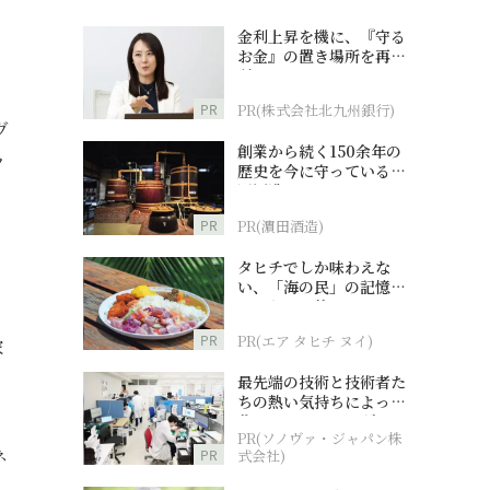
金利上昇を機に、『守る
お金』の置き場所を再検
討
PR
PR(株式会社北九州銀行)
ヴ
創業から続く150余年の
ノ
歴史を今に守っている濵
田酒造
PR
PR(濵田酒造)
タヒチでしか味わえな
い、「海の民」の記憶へ
とつながる旅
PR
PR(エア タヒチ ヌイ)
家
最先端の技術と技術者た
ちの熱い気持ちによって
作られているオーダーメ
PR(ソノヴァ・ジャパン株
イド補聴器
ネ
PR
式会社)