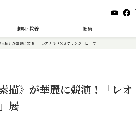
趣味･教養
健康
《素描》が華麗に競演！「レオナルド×ミケランジェロ」展
素描》が華麗に競演！「レオ
」展