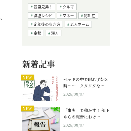
豊臣兄弟！
クルマ
減塩レシピ
マネー
認知症
か
定年後の歩き方
老人ホーム
京都
漢方
新着記事
NEW
ベッドの中で眠れず朝３
時……｜クタクタな…
2026/08/07
NEW
「事実」で動かす！ 部下
からの報告におけ…
2026/08/07