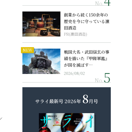
No.
創業から続く150余年の
歴史を今に守っている濵
田酒造
PR(濵田酒造)
NEW
戦国大名・武田信玄の事
績を描いた『甲陽軍鑑』
が国を滅ぼす…
2026/08/02
No.
8
サライ最新号
2026年
月号
ン
」