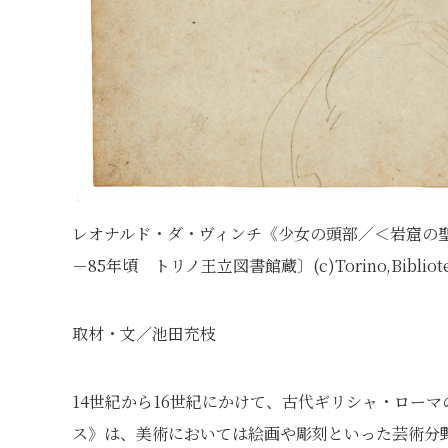
レオナルド・ダ・ヴィンチ《少女の頭部／＜岩窟の聖
－85年頃 トリノ王立図書館蔵〕(c)Torino,Bibliotec
取材・文／池田充枝
14世紀から16世紀にかけて、古代ギリシャ・ロー
ス》は、美術においては絵画や彫刻といった芸術分野