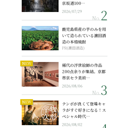
京坂道100…
2026/07/29
No.
鹿児島県産の芋のみを用
いて造られている濵田酒
造の本格焼酎
PR(濵田酒造)
NEW
稀代の浮世絵師の作品
200点余りが集結。京都
市京セラ美術…
2026/08/06
No.
NEW
テンポが良くて登場キャ
ラがすぐ好きになる！ス
ペシャル時代…
2026/08/02