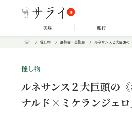
美味
旅行
催し物
展覧会／美術展
ルネサンス２大巨頭の
催し物
ルネサンス２大巨頭の《
ナルド×ミケランジェロ
Loaded
:
/
Unmute
4.47%