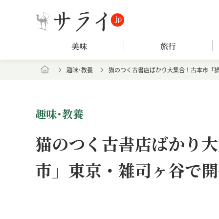
美味
旅行
趣味･教養
猫のつく古書店ばかり大集合！古本市「
趣味･教養
猫のつく古書店ばかり大
市」東京・雑司ヶ谷で開
Loaded
:
/
Unmute
7.90%