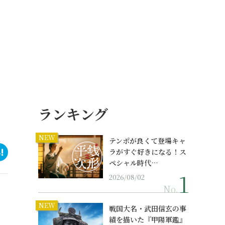
ランキング
NEW
テンポが良くて登場キャ
ラがすぐ好きになる！ス
ペシャル時代…
2026/08/02
No.
NEW
戦国大名・武田信玄の事
績を描いた『甲陽軍鑑』