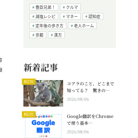
豊臣兄弟！
クルマ
減塩レシピ
マネー
認知症
定年後の歩き方
老人ホーム
京都
漢方
書
新着記事
漫
。
NEW
コアラのこと、どこまで
知ってる？ 驚きの…
2026/08/06
NEW
Google翻訳をChrome
、
で使う基本…
2026/08/06