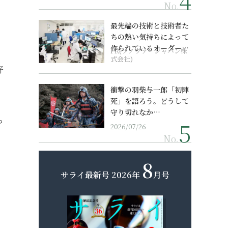
No.
最先端の技術と技術者た
ちの熱い気持ちによって
作られているオーダーメ
PR(ソノヴァ・ジャパン株
イド補聴器
式会社)
好
衝撃の羽柴与一郎「初陣
死」を語ろう。どうして
守り切れなか…
っ
2026/07/26
No.
8
サライ最新号
2026年
月号