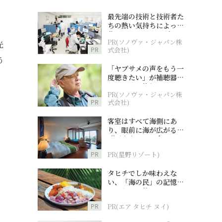
最先端の技術と技術者た
ちの熱い気持ちによって
作られているオーダーメ
PR(ソノヴァ・ジャパン株
イド補聴器
光
PR
式会社)
う
「ヤブサメの声をもう一
度聴きたい」が補聴器チ
ャレンジの後押しに
PR(ソノヴァ・ジャパン株
PR
式会社)
客室はすべて海側にあ
り、眼前に海が広がる
『西表島ホテル by 星野
リゾート』
PR
PR(星野リゾート)
タヒチでしか味わえな
い、「海の民」の記憶へ
とつながる旅
PR
PR(エア タヒチ ヌイ)