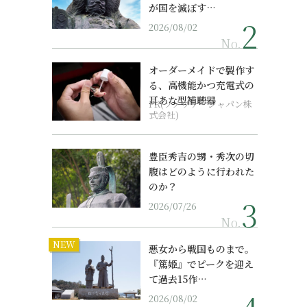
が国を滅ぼす…
2026/08/02
No.
オーダーメイドで製作す
る、高機能かつ充電式の
耳あな型補聴器
PR(ソノヴァ・ジャパン株
式会社)
豊臣秀吉の甥・秀次の切
腹はどのように行われた
のか？
2026/07/26
No.
NEW
悪女から戦国ものまで。
『篤姫』でピークを迎え
て過去15作…
2026/08/02