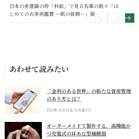
日本の美意識の粋「料紙」で見る名筆の数々「は
じめての古美術鑑賞 －紙の装飾－」展
あわせて読みたい
「金利のある世界」の新たな資産管理
のあり方とは？
PR(株式会社北九州銀行)
オーダーメイドで製作する、高機能か
つ充電式の耳あな型補聴器