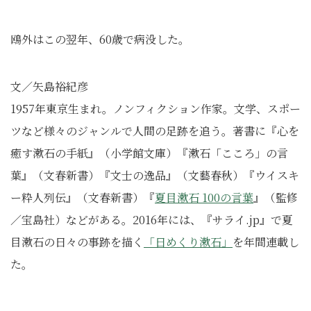
鴎外はこの翌年、60歳で病没した。
文／矢島裕紀彦
1957年東京生まれ。ノンフィクション作家。文学、スポー
ツなど様々のジャンルで人間の足跡を追う。著書に『心を
癒す漱石の手紙』（小学館文庫）『漱石「こころ」の言
葉』（文春新書）『文士の逸品』（文藝春秋）『ウイスキ
ー粋人列伝』（文春新書）『
夏目漱石 100の言葉
』（監修
／宝島社）などがある。2016年には、『サライ.jp』で夏
目漱石の日々の事跡を描く
「日めくり漱石」
を年間連載し
た。