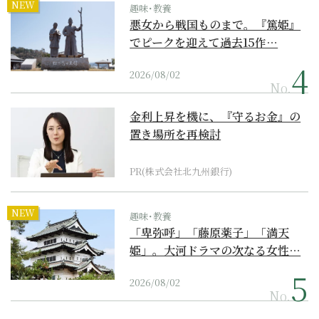
NEW
趣味･教養
悪女から戦国ものまで。『篤姫』
でピークを迎えて過去15作…
2026/08/02
No.
金利上昇を機に、『守るお金』の
置き場所を再検討
PR(株式会社北九州銀行)
NEW
趣味･教養
「卑弥呼」「藤原薬子」「満天
姫」。大河ドラマの次なる女性…
2026/08/02
No.