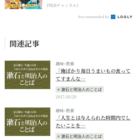
PR(Rチャンネル)
Recommended by
関連記事
趣味･教養
「俺ばかり毎日うまいもの食って
てすまんな…
漱石と明治人のことば
2017/10/20
趣味･教養
「人生とは与えられた時間内でし
たいことを…
漱石と明治人のことば