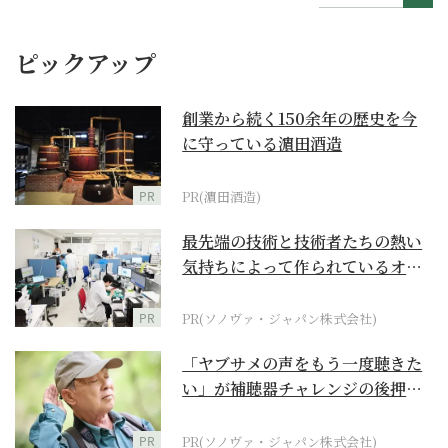
ピックアップ
創業から続く150余年の歴史を今
に守っている濵田酒造
PR
PR(濵田酒造)
最先端の技術と技術者たちの熱い
気持ちによって作られているオー
ダーメイド補聴器
PR
PR(ソノヴァ・ジャパン株式会社)
「ヤブサメの声をもう一度聴きた
い」が補聴器チャレンジの後押し
に
PR
PR(ソノヴァ・ジャパン株式会社)