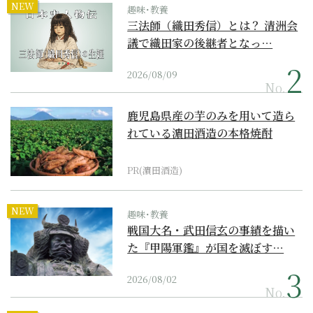
NEW
趣味･教養
三法師（織田秀信）とは？ 清洲会
議で織田家の後継者となっ…
2026/08/09
No.
鹿児島県産の芋のみを用いて造ら
れている濵田酒造の本格焼酎
PR(濵田酒造)
NEW
趣味･教養
戦国大名・武田信玄の事績を描い
た『甲陽軍鑑』が国を滅ぼす…
2026/08/02
No.