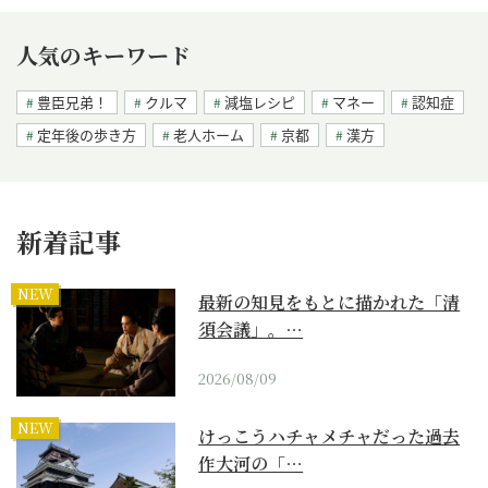
人気のキーワード
豊臣兄弟！
クルマ
減塩レシピ
マネー
認知症
定年後の歩き方
老人ホーム
京都
漢方
新着記事
NEW
最新の知見をもとに描かれた「清
須会議」。…
2026/08/09
NEW
けっこうハチャメチャだった過去
作大河の「…