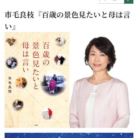
市毛良枝『百歳の景色見たいと母は言
い』