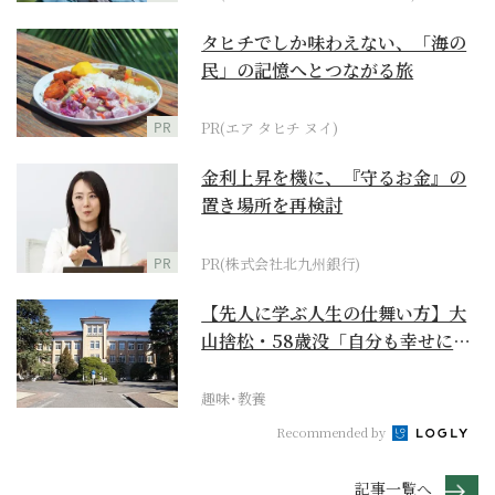
タヒチでしか味わえない、「海の
民」の記憶へとつながる旅
PR
PR(エア タヒチ ヌイ)
金利上昇を機に、『守るお金』の
置き場所を再検討
PR
PR(株式会社北九州銀行)
【先人に学ぶ人生の仕舞い方】大
山捨松・58歳没「自分も幸せにな
れその上お国のため...
趣味･教養
Recommended by
記事一覧へ