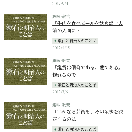
2017/9/4
趣味･教養
「牛肉を食べビールを飲めば一人
前の人間に…
漱石と明治人のことば
2017/4/18
趣味･教養
「鑑賞は信仰である。愛である。
惚れるので…
漱石と明治人のことば
2017/3/6
趣味･教養
「いかなる芸術も、その最後を決
定するのは…
漱石と明治人のことば