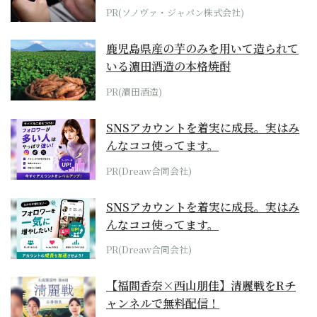
PR(ソノヴァ・ジャパン株式会社)
鹿児島県産の芋のみを用いて造られて
いる濵田酒造の本格焼酎
PR(濵田酒造)
SNSアカウントを着実に成長。実はみ
んなココ使ってます。
PR(Dreaw合同会社)
SNSアカウントを着実に成長。実はみ
んなココ使ってます。
PR(Dreaw合同会社)
【福間香奈×西山朋佳】清麗戦をRチ
ャンネルで無料配信！